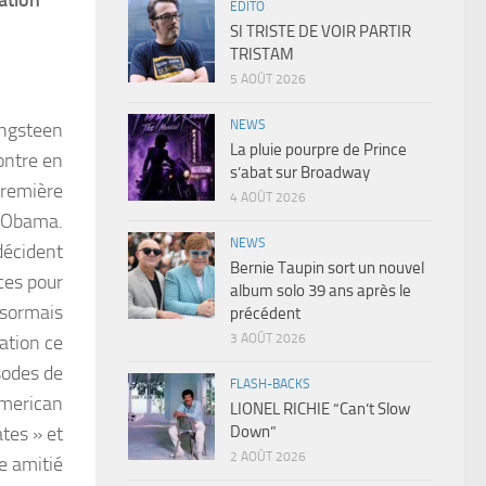
ration
EDITO
SI TRISTE DE VOIR PARTIR
TRISTAM
5 AOÛT 2026
NEWS
ingsteen
La pluie pourpre de Prince
ontre en
s’abat sur Broadway
première
4 AOÛT 2026
. Obama.
NEWS
 décident
Bernie Taupin sort un nouvel
rces pour
album solo 39 ans après le
ésormais
précédent
3 AOÛT 2026
cation ce
sodes de
FLASH-BACKS
American
LIONEL RICHIE “Can’t Slow
Down”
ates » et
2 AOÛT 2026
e amitié