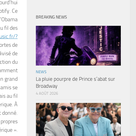
ourd’hui
otify. Ce
BREAKING NEWS
qu’Obama
u fil des
sic.fr/?
ortes de
divisé de
ction du
 Comment
NEWS
un grand
La pluie pourpre de Prince s’abat sur
Broadway
 amis se
4 AOÛT 2026
s au fil
rique. À
t donné.
 propres
rique ».