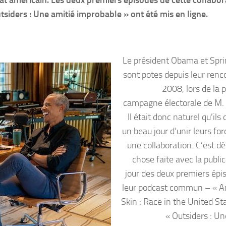
’État américain. Les deux premiers épisodes de cette collabo
tsiders : Une amitié improbable » ont été mis en ligne.
Le président Obama et Spr
sont potes depuis leur renc
2008, lors de la 
campagne électorale de M
Il était donc naturel qu’ils
un beau jour d’unir leurs fo
une collaboration. C’est d
chose faite avec la publi
jour des deux premiers épi
leur podcast commun – « 
Skin : Race in the United St
« Outsiders : Un