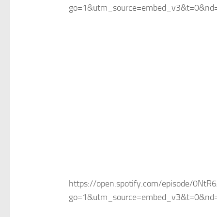
go=1&utm_source=embed_v3&t=0&nd
https://open.spotify.com/episode/0Nt
go=1&utm_source=embed_v3&t=0&nd