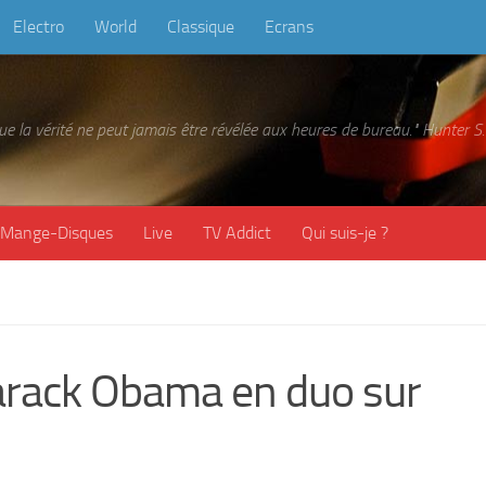
Electro
World
Classique
Ecrans
 que la vérité ne peut jamais être révélée aux heures de bureau." Hunter
Mange-Disques
Live
TV Addict
Qui suis-je ?
arack Obama en duo sur