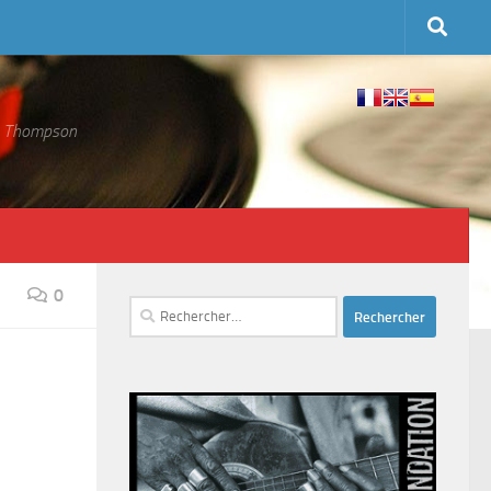
 S. Thompson
0
Rechercher :