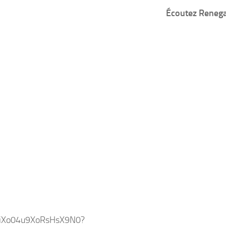
Écoutez Renegad
69iXo04u9XoRsHsX9N0?