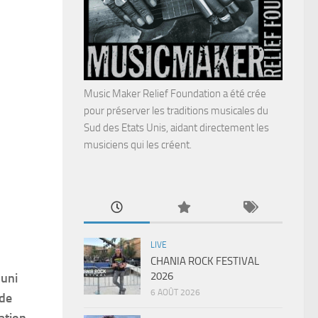
Music Maker Relief Foundation a été crée
pour préserver les traditions musicales du
Sud des Etats Unis, aidant directement les
musiciens qui les créent.
LIVE
CHANIA ROCK FESTIVAL
2026
 uni
6 AOÛT 2026
 de