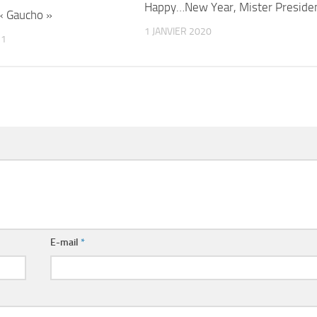
Happy…New Year, Mister Preside
« Gaucho »
1 JANVIER 2020
21
E-mail
*