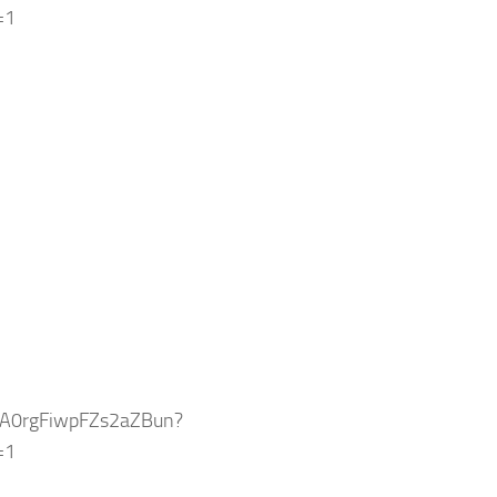
=1
R6A0rgFiwpFZs2aZBun?
=1