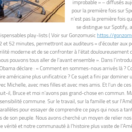
improbable » – diffusés auj
pour la première fois sur Sp
n’est pas la première fois 
se distingue sur Spotify, a
dispensables play-lists ( Voir sur Gonzomusic
https://gonzomu
42 et 52 minutes, permettront aux auditeurs « d’écouter aux p
 virilité moderne et de se confronter à l’état douloureusement 
nous pouvons tous aller de l’avant ensemble ». Dans l’introdu
nt Obama déclare : « Comment en sommes-nous arrivés là ?
re américaine plus unificatrice ? Ce sujet a fini par dominer 
c Michelle, avec mes filles et avec mes amis. Et l’un de ces
uit-il, Bruce et moi n’avons pas grand-chose en commun. Mai
sibilité commune. Sur le travail, sur la famille et sur l’Amé
arallèles pour essayer de comprendre ce pays qui nous a tan
es de son peuple. Nous avons cherché un moyen de relier nos
de vérité et notre communauté à l’histoire plus vaste de l’Amé