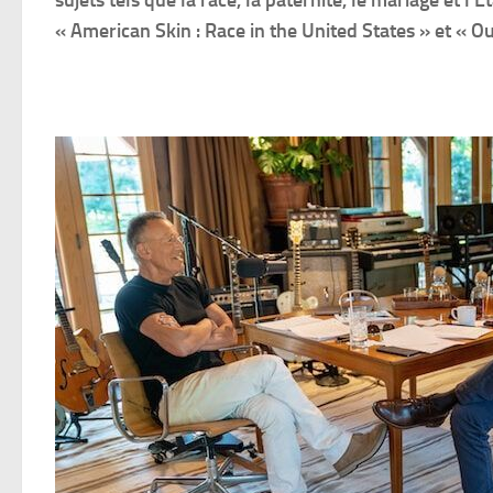
sujets tels que la race, la paternité, le mariage et l
« American Skin : Race in the United States » et « Ou