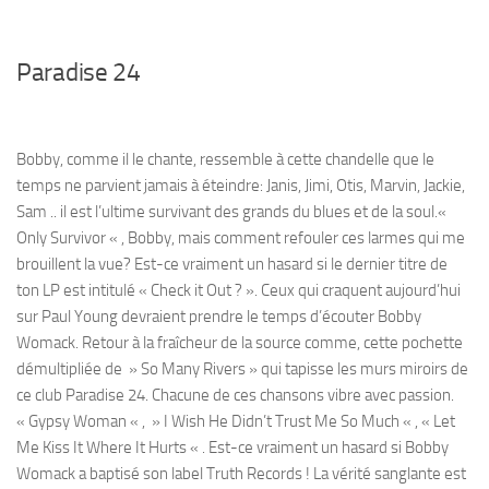
Paradise 24
Bobby, comme il le chante, ressemble à cette chandelle que le
temps ne parvient jamais à éteindre: Janis, Jimi, Otis, Marvin, Jackie,
Sam .. il est l’ultime survivant des grands du blues et de la soul.«
Only Survivor « , Bobby, mais comment refouler ces larmes qui me
brouillent la vue? Est-ce vraiment un hasard si le dernier titre de
ton LP est intitulé « Check it Out ? ». Ceux qui craquent aujourd’hui
sur Paul Young devraient prendre le temps d’écouter Bobby
Womack. Retour à la fraîcheur de la source comme, cette pochette
démultipliée de » So Many Rivers » qui tapisse les murs miroirs de
ce club Paradise 24. Chacune de ces chansons vibre avec passion.
« Gypsy Woman « , » I Wish He Didn’t Trust Me So Much « , « Let
Me Kiss It Where It Hurts « . Est-ce vraiment un hasard si Bobby
Womack a baptisé son label Truth Records ! La vérité sanglante est