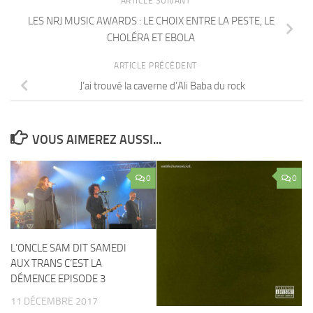
ARTICLE SUIVANT
LES NRJ MUSIC AWARDS : LE CHOIX ENTRE LA PESTE, LE
CHOLÉRA ET EBOLA
ARTICLE PRÉCÉDENT
J’ai trouvé la caverne d’Ali Baba du rock
VOUS AIMEREZ AUSSI...
0
0
L’ONCLE SAM DIT SAMEDI
AUX TRANS C’EST LA
DÉMENCE EPISODE 3
11 DÉCEMBRE 2017