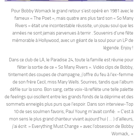
Pour Bobby Womack le grand retour s’est opéré en 1981 avec le
fameux « The Poet », mais quatre ans plus tard son « So Many
Rivers » était une incontestable réussite, un joyau soul que les
années ne sont jamais parvenues à ternir . Souvenirs d’une fête
mémorable à Hollywood, avec un géant de la soul pour un LP de
légende. Enjoy !
Dans ce club de LA, le Paradise 24, toute la famille est réunie pour
fêter la sortie de ce « So Many Rivers ». Vidéo clips de Bobby,
tintement des coupes de champagne, j’offre du feu à l’ex-femme
de son frère Cecil, miss Mary Wells. Sourires, tandis que l’album
défile sur la sono. Bon sang, cette voix-là reflète une telle palette
de feelings qui oscillent entre les grands fonds de la déprime et des
sommets enneigés plus purs que l’espoir. Dans son interview-Top
10 de ses soulmen favoris, Paul Young m’avait confié: » C’est à
mon sens le plus grand chanteur vivant aujourd’hui ( … ) d’ailleurs,
j’ai écrit » Everything Must Change » avec l’obsession de Bobby
Womack,. »