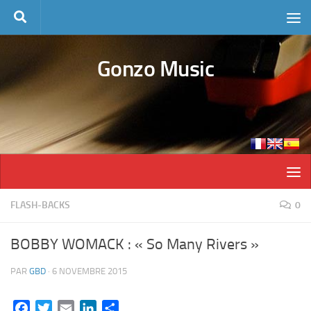
Skip to content
Gonzo Music
FLASH-BACKS
0
BOBBY WOMACK : « So Many Rivers »
PAR
GBD
·
6 NOVEMBRE 2015
Facebook
Twitter
Email
LinkedIn
Partager