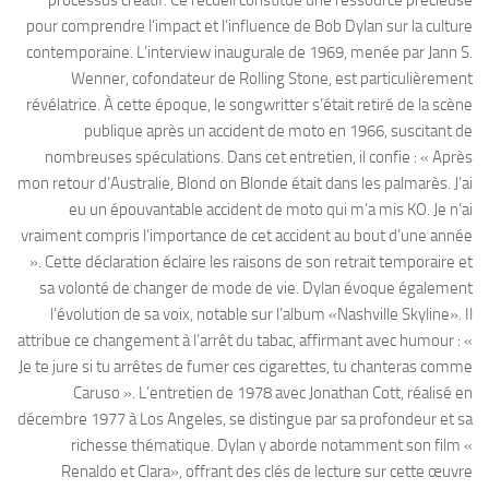
processus créatif. Ce recueil constitue une ressource précieuse
pour comprendre l’impact et l’influence de Bob Dylan sur la culture
contemporaine. L’interview inaugurale de 1969, menée par Jann S.
Wenner, cofondateur de Rolling Stone, est particulièrement
révélatrice. À cette époque, le songwritter s’était retiré de la scène
publique après un accident de moto en 1966, suscitant de
nombreuses spéculations. Dans cet entretien, il confie : « Après
mon retour d’Australie, Blond on Blonde était dans les palmarès. J’ai
eu un épouvantable accident de moto qui m’a mis KO. Je n’ai
vraiment compris l’importance de cet accident au bout d’une année
». Cette déclaration éclaire les raisons de son retrait temporaire et
sa volonté de changer de mode de vie. Dylan évoque également
l’évolution de sa voix, notable sur l’album «Nashville Skyline». Il
attribue ce changement à l’arrêt du tabac, affirmant avec humour : «
Je te jure si tu arrêtes de fumer ces cigarettes, tu chanteras comme
Caruso ». L’entretien de 1978 avec Jonathan Cott, réalisé en
décembre 1977 à Los Angeles, se distingue par sa profondeur et sa
richesse thématique. Dylan y aborde notamment son film «
Renaldo et Clara», offrant des clés de lecture sur cette œuvre