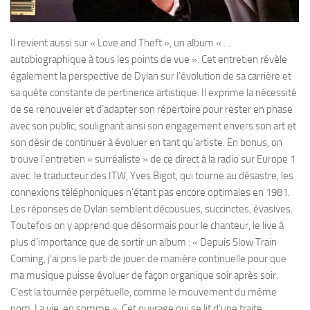
Il revient aussi sur « Love and Theft », un album « …
autobiographique à tous les points de vue ». Cet entretien révèle
également la perspective de Dylan sur l’évolution de sa carrière et
sa quête constante de pertinence artistique. Il exprime la nécessité
de se renouveler et d’adapter son répertoire pour rester en phase
avec son public, soulignant ainsi son engagement envers son art et
son désir de continuer à évoluer en tant qu’artiste. En bonus, on
trouve l’entretien « surréaliste » de ce direct à la radio sur Europe 1
avec le traducteur des ITW, Yves Bigot, qui tourne au désastre, les
connexions téléphoniques n’étant pas encore optimales en 1981.
Les réponses de Dylan semblent décousues, succinctes, évasives.
Toutefois on y apprend que désormais pour le chanteur, le live à
plus d’importance que de sortir un album : « Depuis Slow Train
Coming, j’ai pris le parti de jouer de manière continuelle pour que
ma musique puisse évoluer de façon organique soir après soir.
C’est la tournée perpétuelle, comme le mouvement du même
nom. La vie, en somme ». Cet ouvrage qui se lit d’une traite