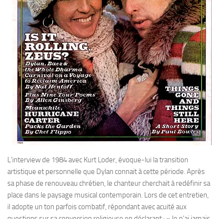
L’interview de 1984 avec Kurt Loder, évoque-lui la transition
artistique et personnelle que Dylan connait à cette période. Après
sa phase de renouveau chrétien, le chanteur cherchait à redéfinir sa
place dans le paysage musical contemporain. Lors de cet entretien,
il adopte un ton parfois combatif, répondant avec acuité aux
questions sur sa conversion religieuse en déclarant : « Je n’ai jamais