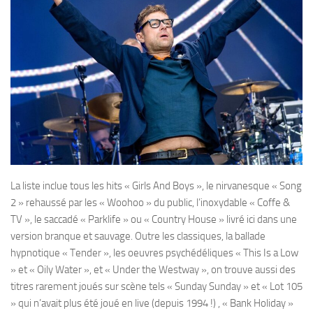
La liste inclue tous les hits « Girls And Boys », le nirvanesque « Song
2 » rehaussé par les « Woohoo » du public, l’inoxydable « Coffe &
TV », le saccadé « Parklife » ou « Country House » livré ici dans une
version branque et sauvage. Outre les classiques, la ballade
hypnotique « Tender », les oeuvres psychédéliques « This Is a Low
» et « Oily Water », et « Under the Westway », on trouve aussi des
titres rarement joués sur scène tels « Sunday Sunday » et « Lot 105
» qui n’avait plus été joué en live (depuis 1994 !) , « Bank Holiday »