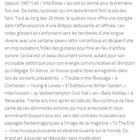
(depuis 1997 !) et « Villa Rosie » qui est lui donné pour la première
fois live. De belles surprises qui ont assurément font la joie des
fans. Tout au long des 26 titres, le quatuor nous offre une plongée
dans l’effervescence d’une Britpop séduisante et raffinée. Les
notes glissent et s’enfoncent vers les territoires d’une longue
rêverie avec une certaine saveur rétro romantique et dérapent vite
en improvisations folles des guitares pour finir en feu d’artifice
sonore. Ce live est un beau document sonore, autant pour son
incroyable setlist que pour son énergie communicative et l’émotion
qu’il dégage. En bonus, on trouve quatre titres enregistrés dans
lors de concerts précédents : « Trouble in the Message » à
Colchester, « Young & Lovely » à l’Eastbourne Winter Garden, «
Intermission » au Wolverhampton Civic Hall » et « Bank Holiday » à
Newcastle. Trente ans trois après les débuts, Blur continue de faire
partie de ces alchimistes sonores qui nous ensorcellent, nous
emmènent toujours plus loin, vers des contrées musicales aux
paysages fantasmagoriques à l’image de ce magistral « To The End
». Une musique puissante et vibrante ouverte sur le monde. Du
grand art, à écouter et réécouter sans modération.