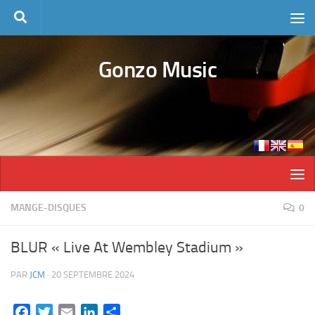
Skip to content
Gonzo Music
MANGE-DISQUES
0
BLUR « Live At Wembley Stadium »
PAR
JCM
·
20 SEPTEMBRE 2024
Facebook
Twitter
Email
LinkedIn
Partager