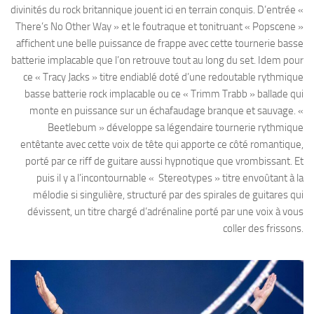
divinités du rock britannique jouent ici en terrain conquis. D’entrée «
There’s No Other Way » et le foutraque et tonitruant « Popscene »
affichent une belle puissance de frappe avec cette tournerie basse
batterie implacable que l’on retrouve tout au long du set. Idem pour
ce « Tracy Jacks » titre endiablé doté d’une redoutable rythmique
basse batterie rock implacable ou ce « Trimm Trabb » ballade qui
monte en puissance sur un échafaudage branque et sauvage. «
Beetlebum » développe sa légendaire tournerie rythmique
entêtante avec cette voix de tête qui apporte ce côté romantique,
porté par ce riff de guitare aussi hypnotique que vrombissant. Et
puis il y a l’incontournable « Stereotypes » titre envoûtant à la
mélodie si singulière, structuré par des spirales de guitares qui
dévissent, un titre chargé d’adrénaline porté par une voix à vous
coller des frissons.