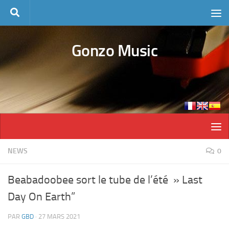
Skip to content
Gonzo Music
NEWS
0
Beabadoobee sort le tube de l’été » Last
Day On Earth”
PAR
GBD
·
27 MARS 2021