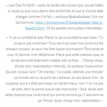
« Last Day On Earth » parle de toutes les choses que j’aurais faites
si j’avais su que nous allions être enfermés et que le monde allait
changer comme il l’a fait », explique Beabadoobee ( Voir sur
Gonzomusic
https://gonzomusic.fr/beabadoobee-fake-it-
flowers.html
). Et les paroles sont justes irrésistibles :
« Tu as un problème avec Pierre, tu as un problème avec Jean./ Tu
ne peux pas continuer/ Tous ces trucs pour me suivre sur les
réseaux sociaux/ Je veux me faire baiser à la maison/ Être seule et
nue/ Et allumer mon téléphone/ Parce que cette chanson que j’ai
écrite est juste tellement malade, elle va faire …/ Shoop-doop,
shoop-doo, badoobadoo/ Attends, j’ai quelque chose à dire/
(Qu’est-ce que c’est ? Oh merde) / J’ai oublié, attends une minute/
Le monde est sur le point de s’achever, je vais devoir finir./ Je
suppose que si c’était plus beau, on serait mieux, non ?/ Je n’ai pas
de plan, alors je pense que je vais improviser./ Nue, seule avec
cette chanson que j’ai écrite et qui sonne comme ça./ C’est comme
ça/ Shoop-doop, shoop-doo, badoobadoo »