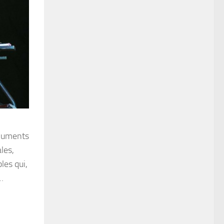
ocuments
les,
les qui,
…