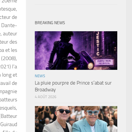
u 20ème
ntesque,
cteur de
BREAKING NEWS
e Dante-
, auteur
teur des
ba et les
 (2008),
021) l’a
 long et
NEWS
avail de
La pluie pourpre de Prince s’abat sur
Broadway
ompagnie
4 AOÛT 2026
batteurs
esquels,
(Batteur
 Guiraud