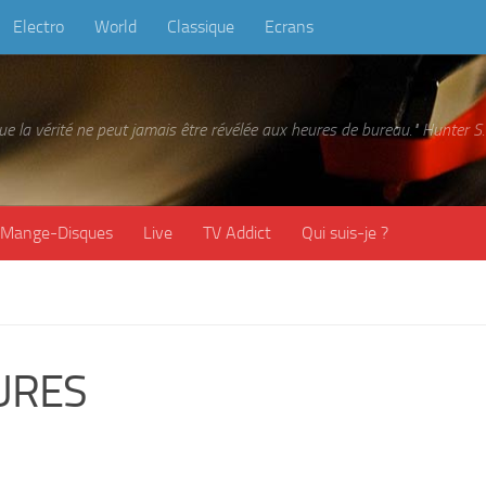
Electro
World
Classique
Ecrans
 que la vérité ne peut jamais être révélée aux heures de bureau." Hunter
Mange-Disques
Live
TV Addict
Qui suis-je ?
URES