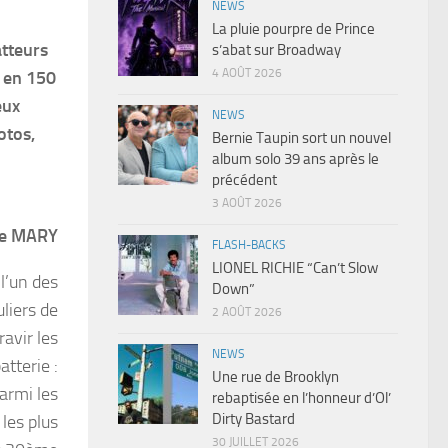
NEWS
La pluie pourpre de Prince
tteurs
s’abat sur Broadway
4 AOÛT 2026
r en 150
eux
NEWS
otos,
Bernie Taupin sort un nouvel
album solo 39 ans après le
précédent
3 AOÛT 2026
he MARY
FLASH-BACKS
LIONEL RICHIE “Can’t Slow
l’un des
Down”
uliers de
2 AOÛT 2026
ravir les
NEWS
atterie :
Une rue de Brooklyn
parmi les
rebaptisée en l’honneur d’Ol’
Dirty Bastard
 les plus
30 JUILLET 2026