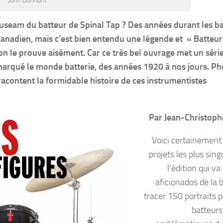
seam du batteur de Spinal Tap ? Des années durant les ba
canadien, mais c’est bien entendu une légende et « Batteu
tion le prouve aisément. Car ce très bel ouvrage met un séri
marqué le monde batterie, des années 1920 à nos jours. Ph
 racontent la formidable histoire de ces instrumentistes
Par Jean-Christop
Voici certainement 
projets les plus sing
l’édition qui va 
aficionados de la b
tracer 150 portraits 
batteurs