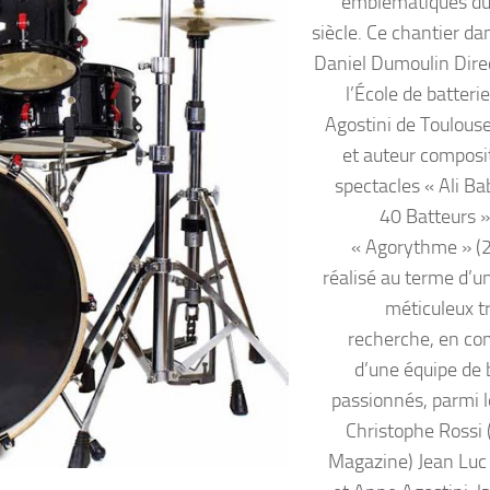
emblématiques d
siècle. Ce chantier da
Daniel Dumoulin Dire
l’École de batteri
Agostini de Toulouse
et auteur composi
spectacles « Ali Ba
40 Batteurs »
« Agorythme » (2
réalisé au terme d’un
méticuleux tr
recherche, en c
d’une équipe de 
passionnés, parmi l
Christophe Rossi 
Magazine) Jean Luc