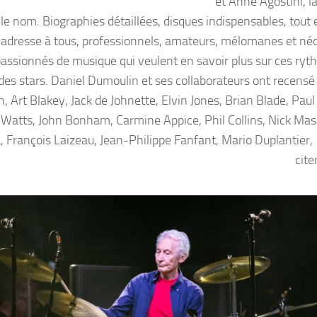
et Anne Agostini, la
 le nom. Biographies détaillées, disques indispensables, tout 
 s’adresse à tous, professionnels, amateurs, mélomanes et né
 passionnés de musique qui veulent en savoir plus sur ces ryt
des stars. Daniel Dumoulin et ses collaborateurs ont recensé 
, Art Blakey, Jack de Johnette, Elvin Jones, Brian Blade, Paul
e Watts, John Bonham, Carmine Appice, Phil Collins, Nick Ma
, François Laizeau, Jean-Philippe Fanfant, Mario Duplantier,
cite