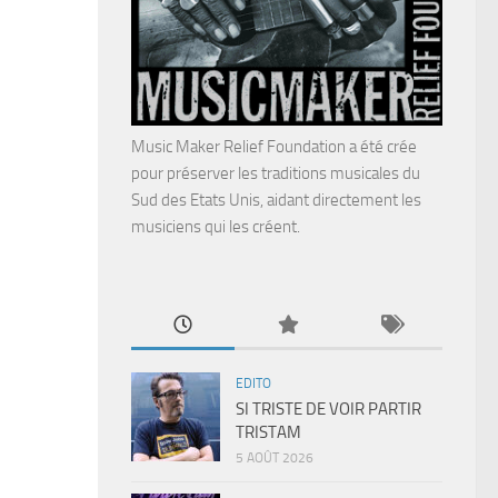
Music Maker Relief Foundation a été crée
pour préserver les traditions musicales du
Sud des Etats Unis, aidant directement les
musiciens qui les créent.
EDITO
SI TRISTE DE VOIR PARTIR
TRISTAM
5 AOÛT 2026