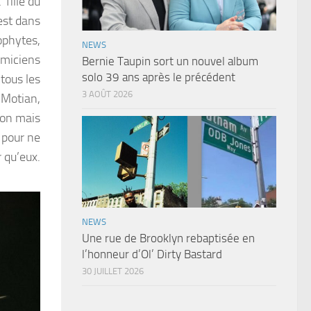
 fille du
est dans
ophytes,
NEWS
hmiciens
Bernie Taupin sort un nouvel album
solo 39 ans après le précédent
tous les
3 AOÛT 2026
 Motian,
son mais
 pour ne
r qu’eux.
NEWS
Une rue de Brooklyn rebaptisée en
l’honneur d’Ol’ Dirty Bastard
30 JUILLET 2026