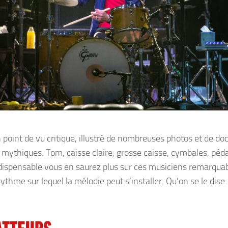
n point de vu critique, illustré de nombreuses photos et de d
 mythiques. Tom, caisse claire, grosse caisse, cymbales, péda
ndispensable vous en saurez plus sur ces musiciens remarquab
 rythme sur lequel la mélodie peut s’installer. Qu’on se le dise