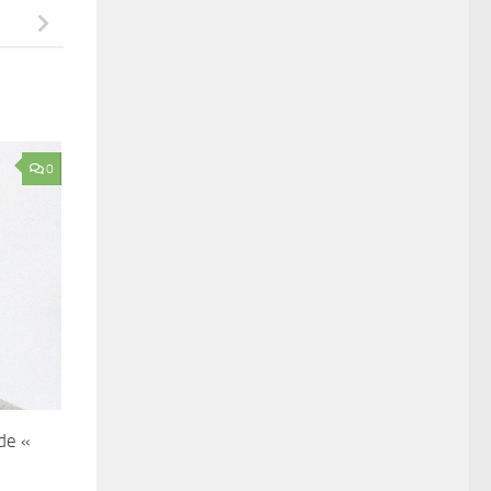
0
de «