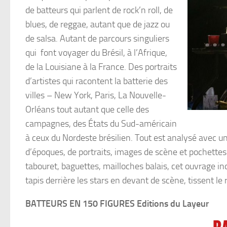
de batteurs qui parlent de rock’n roll, de
blues, de reggae, autant que de jazz ou
de salsa. Autant de parcours singuliers
qui font voyager du Brésil, à l’Afrique,
de la Louisiane à la France. Des portraits
d’artistes qui racontent la batterie des
villes – New York, Paris, La Nouvelle-
Orléans tout autant que celle des
campagnes, des États du Sud-américain
à ceux du Nordeste brésilien. Tout est analysé avec u
d’époques, de portraits, images de scène et pochettes
tabouret, baguettes, mailloches balais, cet ouvrage i
tapis derrière les stars en devant de scène, tissent le
BATTEURS EN 150 FIGURES Editions du Layeur