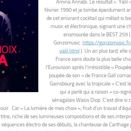
Amina Annabi. Le résultat « Yalil »
février 1990 et je tombe éperdument 
de cet enivrant cocktail qui mêlait si b
music et électronique, signant une c
enamourée dans le BEST 259 ( 
Gonzomusic
https://gonzomusic.f
yalil.html
). Un an plus tard, elle o
France sans doute la plus belle ch
l’Eurovision après l’irrésistible « Poupée
poupée de son » de France Gall corna
Gainsbourg avec la tropicale « C’est l
qui a parlé qui a raison » co-sign
sénagalais Wasis Diop. C’est dire si 
uir. Car « La lumière de mes choix », fruit d’un travail d’équ
itre, riche de ses lumineuses compositions et de ses interpr
s séquences électro de ses débuts, la chanteuse de Carthage 