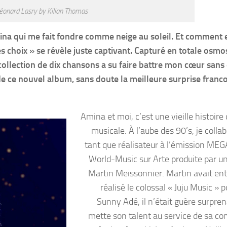
éonard Lasry by Kilian Thomas
mina qui me fait fondre comme neige au soleil. Et comment 
s choix » se révèle juste captivant. Capturé en totale osmo
collection de dix chansons a su faire battre mon cœur sans
de ce nouvel album, sans doute la meilleure surprise fran
Amina et moi, c’est une vieille histoir
musicale. À l’aube des 90’s, je colla
tant que réalisateur à l’émission ME
World-Music sur Arte produite par un
Martin Meissonnier. Martin avait ent
réalisé le colossal « Juju Music » 
Sunny Adé, il n’était guère surpren
mette son talent au service de sa c