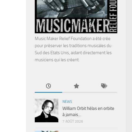
Music Maker Relief Foundation a été crée
pour préserver les traditions musicales du
Sud des Etats Unis, aidant directement les
musiciens qui les créent.
NEWS
William Orbit hélas en orbite
à jamais…
7 AOÛT 2026