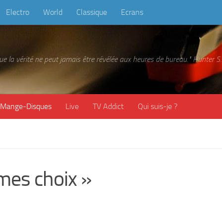
Electro
World
Classique
Ecrans
 que la vérité ne peut jamais être révélée aux heures de bureau." Hunter
Mange-Disques
Live
TV Addict
Qui suis-je ?
mes choix »