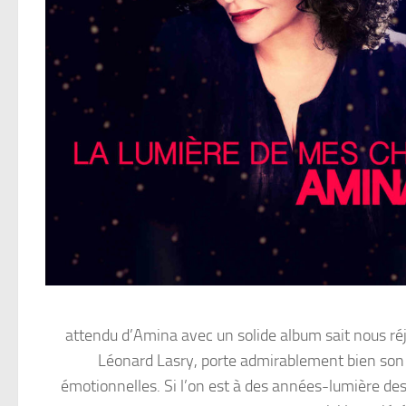
attendu d’Amina avec un solide album sait nous réjo
Léonard Lasry, porte admirablement bien son t
émotionnelles. Si l’on est à des années-lumière de