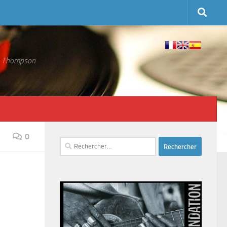
 S. Thompson
0
Rechercher :