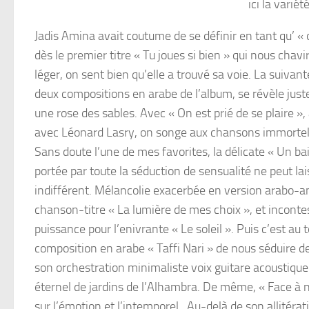
ici la varié
Jadis Amina avait coutume de se définir en tant qu’ « 
dès le premier titre « Tu joues si bien » qui nous chav
léger, on sent bien qu’elle a trouvé sa voie. La suivan
deux compositions en arabe de l’album, se révèle ju
une rose des sables. Avec « On est prié de se plaire »
avec Léonard Lasry, on songe aux chansons immortel
Sans doute l’une de mes favorites, la délicate « Un ba
portée par toute la séduction de sensualité ne peut la
indifférent. Mélancolie exacerbée en version arabo-a
chanson-titre « La lumière de mes choix », et inconte
puissance pour l’enivrante « Le soleil ». Puis c’est au 
composition en arabe « Taffi Nari » de nous séduire de 
son orchestration minimaliste voix guitare acoustique
éternel de jardins de l’Alhambra. De même, « Face à 
sur l’émotion et l’intemporel. Au-delà de son allitér