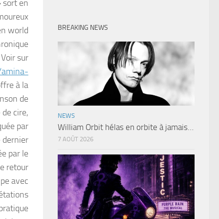
 sort en
amoureux
BREAKING NEWS
ien world
hronique
Voir sur
r/amina-
ffre à la
anson de
 de cire,
NEWS
quée par
William Orbit hélas en orbite à jamais…
e dernier
7 AOÛT 2026
ée par le
ce retour
ipe avec
étations
pratique