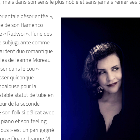
té, mais dans son sens le plus noble et sans jamais renier ses 
orientale désorientée »,
ire de son flamenco
te « Radwoi », l’une des
ste subjuguante comme
, ardent duo romantique
les de Jeanne Moreau.
iser dans le cou »
isser quiconque
ndalouse pour la
stable statut de tube en
tour de la seconde
son folk si délicat avec
 piano et son feeling
nous » est un pari gagné
ation « Quand Jeanne M