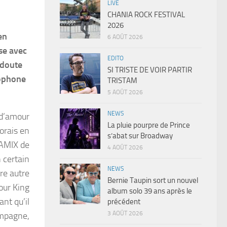
LIVE
CHANIA ROCK FESTIVAL
2026
en
6 AOÛT 2026
se avec
EDITO
 doute
SI TRISTE DE VOIR PARTIR
cophone
TRISTAM
5 AOÛT 2026
NEWS
e d’amour
La pluie pourpre de Prince
borais en
s’abat sur Broadway
GAMIX de
4 AOÛT 2026
 certain
NEWS
re autre
Bernie Taupin sort un nouvel
pour King
album solo 39 ans après le
ant qu’il
précédent
3 AOÛT 2026
ompagne,