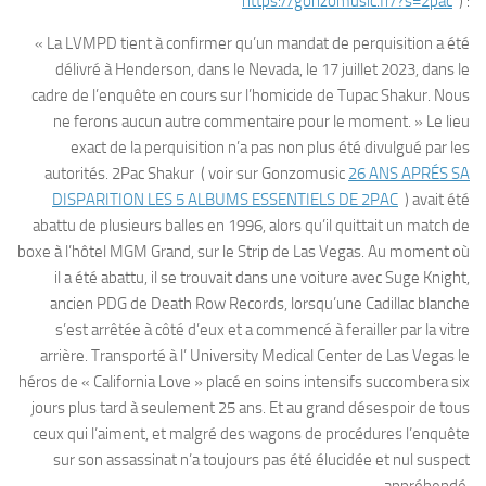
https://gonzomusic.fr/?s=2pac
) :
« La LVMPD tient à confirmer qu’un mandat de perquisition a été
délivré à Henderson, dans le Nevada, le 17 juillet 2023, dans le
cadre de l’enquête en cours sur l’homicide de Tupac Shakur. Nous
ne ferons aucun autre commentaire pour le moment. » Le lieu
exact de la perquisition n’a pas non plus été divulgué par les
autorités. 2Pac Shakur ( voir sur Gonzomusic
26 ANS APRÉS SA
DISPARITION LES 5 ALBUMS ESSENTIELS DE 2PAC
) avait été
abattu de plusieurs balles en 1996, alors qu’il quittait un match de
boxe à l’hôtel MGM Grand, sur le Strip de Las Vegas. Au moment où
il a été abattu, il se trouvait dans une voiture avec Suge Knight,
ancien PDG de Death Row Records, lorsqu’une Cadillac blanche
s’est arrêtée à côté d’eux et a commencé à ferailler par la vitre
arrière. Transporté à l’ University Medical Center de Las Vegas le
héros de « California Love » placé en soins intensifs succombera six
jours plus tard à seulement 25 ans. Et au grand désespoir de tous
ceux qui l’aiment, et malgré des wagons de procédures l’enquête
sur son assassinat n’a toujours pas été élucidée et nul suspect