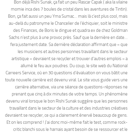
Bon déjà Rishi Sunak, ça fait un peu Rascar Capak ( aka la vilaine
momie inca des 7 boules de cristal dans les aventures de Tintin).
Bon, ça fait aussi un peu Yma Sumac… mais là c’est plus cool, mais
au-delà du patronyme le Chancelier de l’échiquier, soit le ministre
des Finances, de Boris le dingue et quadra ex de chez Goldman
Sachs n’est plus à une provoc près. Sauf que la dernière en date…
fera justement date. Sa dernière déclaration affirmant que « que
les musiciens et autres personnes travaillant dans le secteur
artistique « devraient se recycler et trouver d’autres emplois » a
allumé le feu aux poudres. Du coup, le site web du National
Carreers Service, où en 30 questions d’évaluation on vous bâtit une
toute nouvelle carrière est devenu viral. Le site vous guide vers une
carrière alternative, via une séance de questions-réponses ne
prenant que cinq à dix minutes de votre temps. Un phénomène
devenu viral lorsque le bon Rishi Sunak suggère que les personnes
travaillant dans le secteur de la culture et des industries créatives
devraient se recycler, ce qui a clairement énervé beaucoup de gens.
Et on les comprend ! J’ai donc moi-même fait le test, comme rock-
critic blanchi sous le harnais ayant besoin de se ressourcer et le