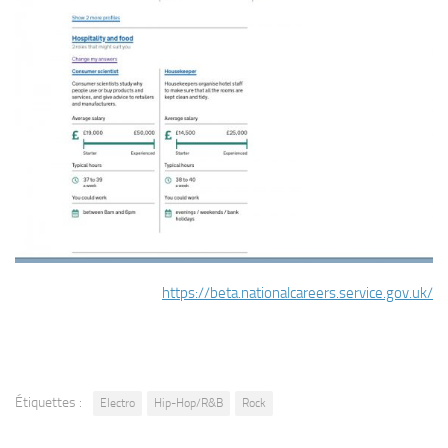
https://beta.nationalcareers.service.gov.uk/
Étiquettes :
Electro
Hip-Hop/R&B
Rock