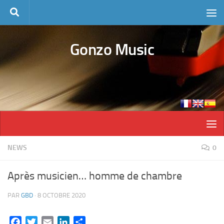
Skip to content
Gonzo Music
NEWS
0
Après musicien… homme de chambre
PAR
GBD
·
8 OCTOBRE 2020
Facebook
Twitter
Email
LinkedIn
Partager