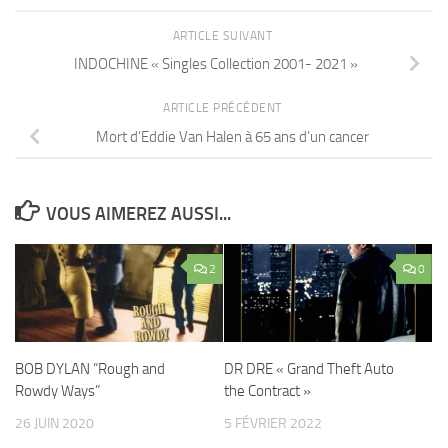
ARTICLE SUIVANT
INDOCHINE « Singles Collection 2001- 2021 »
ARTICLE PRÉCÉDENT
Mort d’Eddie Van Halen à 65 ans d’un cancer
VOUS AIMEREZ AUSSI...
2
0
BOB DYLAN “Rough and
DR DRE « Grand Theft Auto
Rowdy Ways”
the Contract »
26 JUIN 2020
5 FÉVRIER 2022