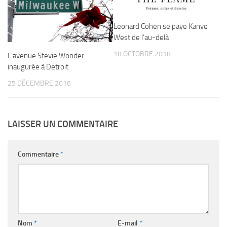
Leonard Cohen se paye Kanye
West de l’au-delà
18 OCTOBRE 2018
L’avenue Stevie Wonder
inaugurée à Detroit
25 DÉCEMBRE 2016
LAISSER UN COMMENTAIRE
Commentaire
*
Nom
*
E-mail
*