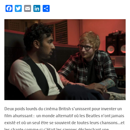
Facebook
Twitter
Email
LinkedIn
Partager
Deux poids lourds du cinéma British s’unissent pour inventer un
film ahurissant : un monde alternatif où les Beatles n’ont jamais
existé et où un seul être se souvient de toutes leurs chansons…et
les chante comme si c’était les siennes déclenchant une