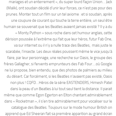
mariages et un enterrement », du super lourd façon Union… Jack
(Malik), ont soudain décidé d’unir leur forces, ce n’est pas pour des
prunes. Monter tout un film sur un tel axiome : et si soudain, après
une coupure de courant qui touche la terre entière, un seul être
humain se souvenait que les Beatles avaient jamais existé ? Il y a du
« Monty Python » sous roche dans cet humour anglais, cette
dérision poussée à l’extrême qui fait que leur héros, futur Fab One,
va sur internet ou il n’y a nulle trace des Beatles, mais juste le
scarabée, l’insecte. Les deux réales poussent même le vice jusqu’à
faire, par leur personnage, une recherche sur Oasis, le groupe des
frères Gallagher, si fervents emprunteurs des Fab Four….où Google
ne lui propose, bien entendu, que des photos de palmiers au milieu
du désert. Car forcément, si les Beatles n’avaient pas existé, Oasis
non plus ! CQFD…Héros de la série EASTENDERS, Himesh Patel
dans la peau d’un Beatles à lui tout seul tient la distance. Il parait
même que comme Egon Egerton en Elton chantant admirablement
dans « Rocketman », il s’en tire admirablement pour vocaliser sur le
catalogue des Beatles. Toujours sur le mode humour British on
apprend que Ed Sheeran fait sa première apparition au grand écran