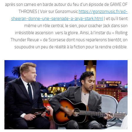
après son cameo en barde autour du feu d’un épisode de GAME OF
THRONES ( Voir sur Gonzomusic
https://gonzomusic.fr/ed-
sheeran-donne-une-serenade-a-arya-stark.html
) et qu’il tient
même un rôle central, le sien, pour coacher Jack dans son
irrésistible ascension vers la gloire. Ainsi, à l’instar du « Rolling
Thunder Revue » de Scorsese dont nous reparlerons bientôt, on
soupoudre un peu de réalité à la fiction pour la rendre crédible.