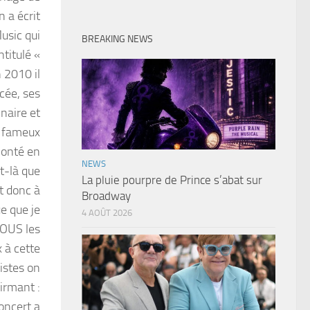
 a écrit
usic qui
BREAKING NEWS
ntitulé «
 2010 il
cée, ses
inaire et
u fameux
 monté en
NEWS
t-là que
La pluie pourpre de Prince s’abat sur
t donc à
Broadway
e que je
4 AOÛT 2026
TOUS les
 à cette
listes on
firmant :
concert a