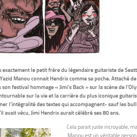
 exactement le petit frère du légendaire guitariste de Seatt
om Yazid Manou connait Hendrix comme sa poche. Attaché de
s son festival hommage « Jimi’s Back » sur la scène de l’Ol
tournable sur la vie et la carrière du plus iconique guitaris
signer l’intégralité des textes qui accompagnent- sauf les bul
l avait vécu, Jimi Hendrix aurait célébré ses 80 ans.
Cela parait juste incroyable, m
Manou est un véritable perso