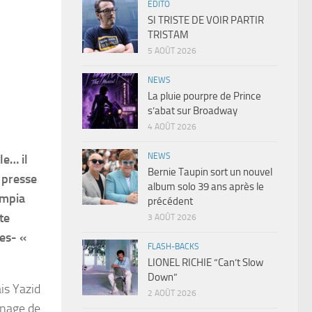
EDITO
SI TRISTE DE VOIR PARTIR
TRISTAM
5 AOÛT 2026
NEWS
La pluie pourpre de Prince
s’abat sur Broadway
4 AOÛT 2026
NEWS
le… il
Bernie Taupin sort un nouvel
 presse
album solo 39 ans après le
ympia
précédent
te
3 AOÛT 2026
les- «
FLASH-BACKS
LIONEL RICHIE “Can’t Slow
Down”
ais Yazid
2 AOÛT 2026
nnage de