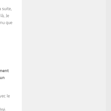
 suite,
là, Je
venu que
ement
 un
vec le
êté,