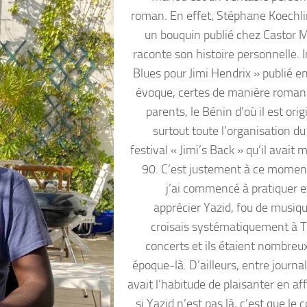
roman. En effet, Stéphane Koechlin
un bouquin publié chez Castor M
raconte son histoire personnelle. I
Blues pour Jimi Hendrix » publié en
évoque, certes de manière roman
parents, le Bénin d’où il est orig
surtout toute l’organisation d
festival « Jimi’s Back » qu’il avait
90. C’est justement à ce momen
j’ai commencé à pratiquer e
apprécier Yazid, fou de musiqu
croisais systématiquement à 
concerts et ils étaient nombreux
époque-là. D’ailleurs, entre journa
avait l’habitude de plaisanter en af
si Yazid n’est pas là, c’est que le 