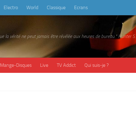
Electro
World
Classique
Ecrans
 que la vérité ne peut jamais être révélée aux heures de bureau." Hunter
Mange-Disques
Live
TV Addict
Qui suis-je ?