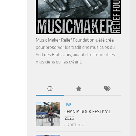
Music Maker Relief Foundation a été crée
pour préserver les traditions musicales du
Sud des Etats Unis, aidant directement les
musiciens qui les créent.
LIVE
CHANIA ROCK FESTIVAL
2026
6 AOÛT 2026