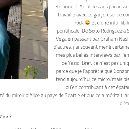
été annulé. Au fil des ans j’ai auss
travaillé avec ce garçon solide 
rock
et d’une infaillibil
pontificale. De Sixto Rodriguez à
Vega en passant par Graham Nash
d’autres, j’ai souvent mené certain
mes plus belles interviews par l’e
de Yazid. Bref, ce n’est pas un
parce que je l’apprécie que Gonzom
tend aujourd’hui ce micro, mais bi
qu’en contribuant à cet épatan
té du miroir d’Alice au pays de Seattle et que cela méritait l
d’êt
t
né ?