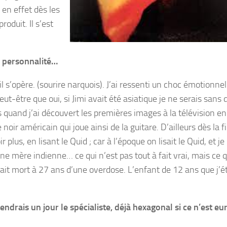
e en effet dès les
oduit. Il s’est
de personnalité…
 s’opère. (sourire narquois). J’ai ressenti un choc émotionnel
être que oui, si Jimi avait été asiatique je ne serais sans 
s quand j’ai découvert les premières images à la télévision en
oir américain qui joue ainsi de la guitare. D’ailleurs dès la f
plus, en lisant le Quid ; car à l’époque on lisait le Quid, et je
ne mère indienne… ce qui n’est pas tout à fait vrai, mais ce q
tait mort à 27 ans d’une overdose. L’enfant de 12 ans que j’ét
iendrais un jour le spécialiste, déjà hexagonal si ce n’est e