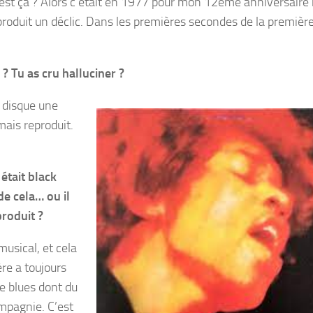
c’est ça ? Alors c’était en 1977 pour mon 12ème anniversair
t produit un déclic. Dans les premières secondes de la premièr
 ? Tu as cru halluciner ?
e disque une
mais reproduit.
 était black
de cela… ou il
produit ?
musical, et cela
ère a toujours
e blues dont du
mpagnie. C’est