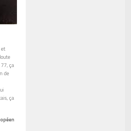
 et
doute
 77, ça
in de
ui
ais, ça
uropéen