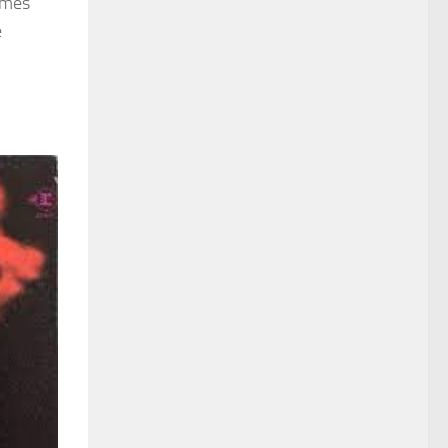
e mes
e