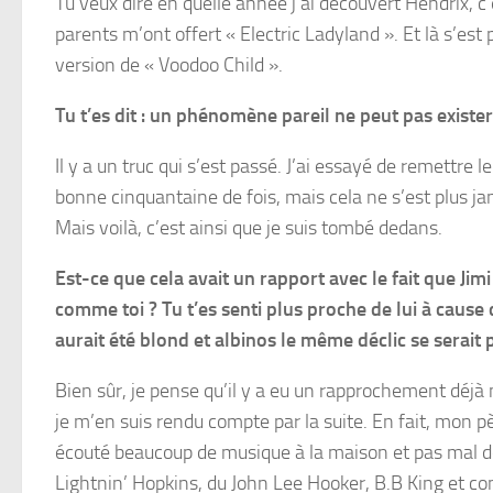
Tu veux dire en quelle année j’ai découvert Hendrix, 
parents m’ont offert « Electric Ladyland ». Et là s’es
version de « Voodoo Child ».
Tu t’es dit : un phénomène pareil ne peut pas exister
Il y a un truc qui s’est passé. J’ai essayé de remettre l
bonne cinquantaine de fois, mais cela ne s’est plus ja
Mais voilà, c’est ainsi que je suis tombé dedans.
Est-ce que cela avait un rapport avec le fait que Jimi
comme toi ? Tu t’es senti plus proche de lui à cause 
aurait été blond et albinos le même déclic se serait 
Bien sûr, je pense qu’il y a eu un rapprochement déjà 
je m’en suis rendu compte par la suite. En fait, mon p
écouté beaucoup de musique à la maison et pas mal d
Lightnin’ Hopkins, du John Lee Hooker, B.B King et co