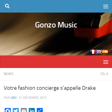
Skip to content
Gonzo Music
NEWS
0
Votre fashion concierge s’appelle Drake
PAR
GBD
·
21 DÉCEMBRE 2015
Facebook
Twitter
Email
LinkedIn
Partager