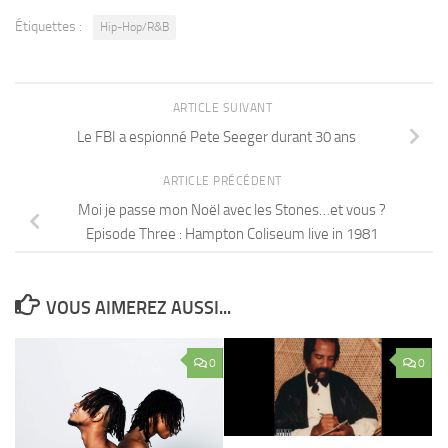
Étiquettes :
Hip-Hop/R&B
ARTICLE SUIVANT
Le FBI a espionné Pete Seeger durant 30 ans
ARTICLE PRÉCÉDENT
Moi je passe mon Noël avec les Stones…et vous ?
Episode Three : Hampton Coliseum live in 1981
VOUS AIMEREZ AUSSI...
0
0