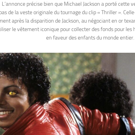
L’annonce précise bien que Michael Jackson a porté cette ve
 de la veste originale du tournage du clip « Thriller ». Celle
ent après la disparition de Jackson, au négociant en or texa
iliser le vêtement iconique pour collecter des fonds pour les 
en faveur des enfants du monde entier.