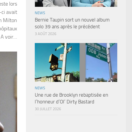
ste lors
-ci avait
NEWS
Bernie Taupin sort un nouvel album
n Milton
solo 39 ans après le précédent
hôpitaux
3 AOÛT 2026
 A voir…
NEWS
Une rue de Brooklyn rebaptisée en
l’honneur d’Ol’ Dirty Bastard
30 JUILLET 2026