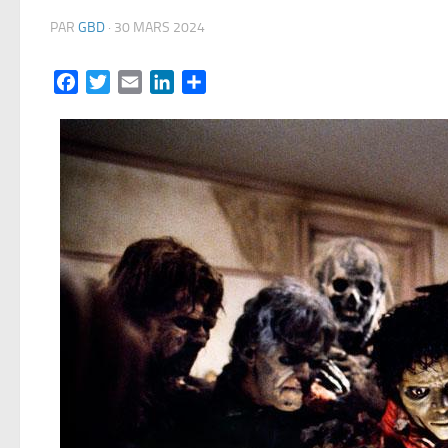
PAR
GBD
·
30 MARS 2024
Facebook
Twitter
Email
LinkedIn
Partager