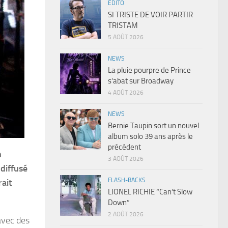
EDITO
SI TRISTE DE VOIR PARTIR
TRISTAM
5 AOÛT 2026
NEWS
La pluie pourpre de Prince
s’abat sur Broadway
4 AOÛT 2026
NEWS
Bernie Taupin sort un nouvel
album solo 39 ans après le
précédent
n
3 AOÛT 2026
 diffusé
FLASH-BACKS
ait
LIONEL RICHIE “Can’t Slow
Down”
2 AOÛT 2026
avec des