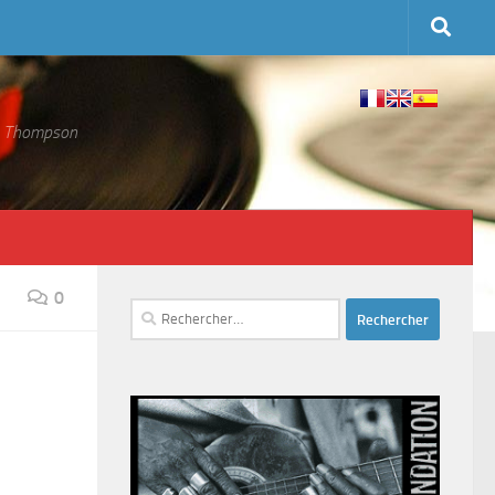
 S. Thompson
0
Rechercher :