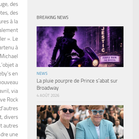
uge, des
tes, des
BREAKING NEWS
ures à la
ialement
ler ». Le
artenu à
 Michael
’objet a
eby’s en
NEWS
La pluie pourpre de Prince s’abat sur
 nouveau
Broadway
ril, via
4 AOÛT 2026
ave Rock
d’autres
, divers
t autres
ndre une