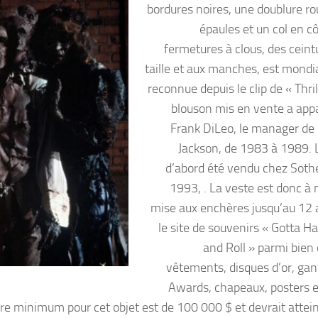
bordures noires, une doublure ro
épaules et un col en cô
fermetures à clous, des ceint
taille et aux manches, est mond
reconnue depuis le clip de « Thril
blouson mis en vente a app
Frank DiLeo, le manager de
Jackson, de 1983 à 1989. L
d’abord été vendu chez Soth
1993, . La veste est donc à
mise aux enchères jusqu’au 12 av
le site de souvenirs « Gotta H
and Roll » parmi bien 
vêtements, disques d’or, gant
Awards, chapeaux, posters e
re minimum pour cet objet est de 100 000 $ et devrait attei