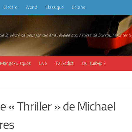
Electro
World
Classique
Ecrans
 que la vérité ne peut jamais être révélée aux heures de bureau." Hunter
Mange-Disques
Live
TV Addict
Qui suis-je ?
« Thriller » de Michael
res