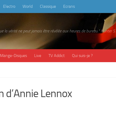
Electro
World
Classique
Ecrans
 que la vérité ne peut jamais être révélée aux heures de bureau." Hunter
Mange-Disques
Live
TV Addict
Qui suis-je ?
m d’Annie Lennox