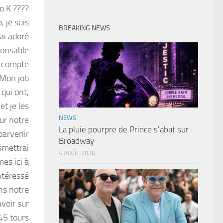
io K ????
 je suis
BREAKING NEWS
ai adoré
sponsable
i compte
 Mon job
qui ont,
et je les
NEWS
ur notre
La pluie pourpre de Prince s’abat sur
parvenir
Broadway
nsmettrai
4 AOÛT 2026
es ici à
intéressé
ns notre
voir sur
45 tours