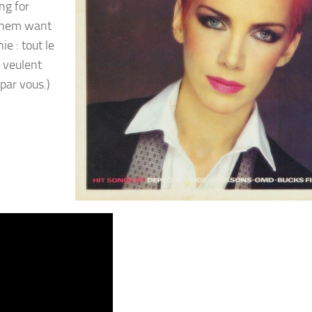
ng for
 them want
e : tout le
 veulent
 par vous.)