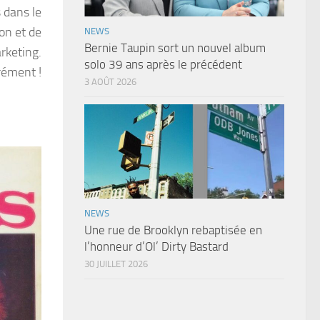
 dans le
on et de
NEWS
Bernie Taupin sort un nouvel album
rketing.
solo 39 ans après le précédent
rément !
3 AOÛT 2026
NEWS
Une rue de Brooklyn rebaptisée en
l’honneur d’Ol’ Dirty Bastard
30 JUILLET 2026