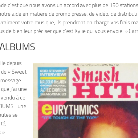
mande c’est que nous avons un accord avec plus de 150 stations
tre aide en matière de promo presse, de vidéo, de distributi
t vraiment votre musique, ils prendront en charge vos frais ma
s de bien leur préciser que c’est Kylie qui vous envoie. » Car
’ALBUMS
lle depuis
ie de « Sweet
ng message
 que j’ai une
 vendu à ce
ALBUMS…une
autes se
té,
 »