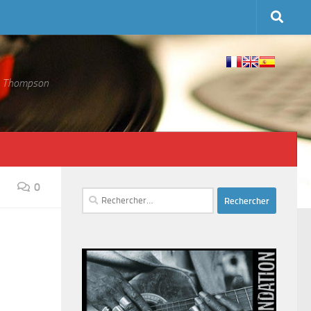
 S. Thompson
0
Rechercher :