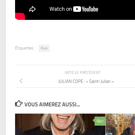
Étiquettes :
Rock
ARTICLE PRÉCÉDENT
JULIAN COPE : « Saint-Julian »
VOUS AIMEREZ AUSSI...
0