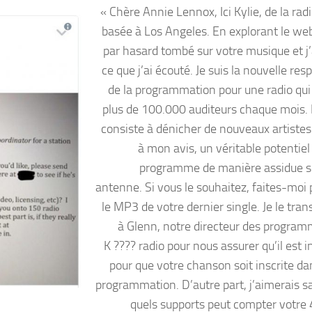
« Chère Annie Lennox, Ici Kylie, de la rad
basée à Los Angeles. En explorant le web,
par hasard tombé sur votre musique et j’
ce que j’ai écouté. Je suis la nouvelle re
de la programmation pour une radio qu
plus de 100.000 auditeurs chaque mois.
consiste à dénicher de nouveaux artistes 
à mon avis, un véritable potentiel 
programme de manière assidue s
antenne. Si vous le souhaitez, faites-moi 
le MP3 de votre dernier single. Je le tra
à Glenn, notre directeur des programm
K ???? radio pour nous assurer qu’il est 
pour que votre chanson soit inscrite da
programmation. D’autre part, j’aimerais sa
quels supports peut compter votre 