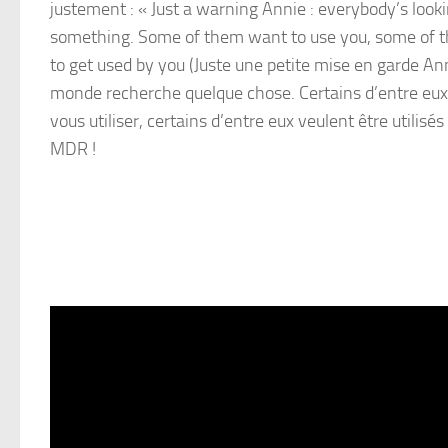
justement : « Just a warning Annie : everybody’s looki
something. Some of them want to use you, some of
to get used by you (Juste une petite mise en garde Anni
monde recherche quelque chose. Certains d’entre eux
vous utiliser, certains d’entre eux veulent être utilisés
MDR !