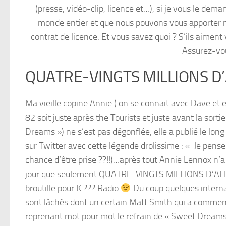
(presse, vidéo-clip, licence et…), si je vous le de
monde entier et que nous pouvons vous apporter no
contrat de licence. Et vous savez quoi ? S’ils aimen
Assurez-vou
QUATRE-VINGTS MILLIONS D
Ma vieille copine Annie ( on se connait avec Dave et e
82 soit juste après the Tourists et juste avant la sort
Dreams ») ne s’est pas dégonflée, elle a publié le lo
sur Twitter avec cette légende drolissime : « Je pense
chance d’être prise ??!!)…après tout Annie Lennox n’a
jour que seulement QUATRE-VINGTS MILLIONS D’
broutille pour K ??? Radio
Du coup quelques intern
sont lâchés dont un certain Matt Smith qui a commen
reprenant mot pour mot le refrain de « Sweet Dreams