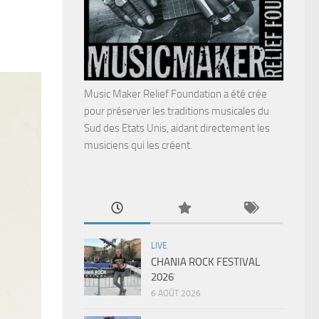
Music Maker Relief Foundation a été crée
pour préserver les traditions musicales du
Sud des Etats Unis, aidant directement les
musiciens qui les créent.
LIVE
CHANIA ROCK FESTIVAL
2026
6 AOÛT 2026