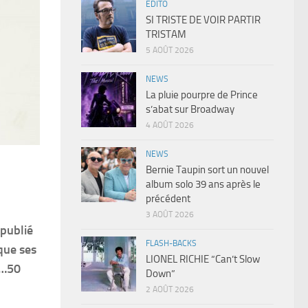
EDITO
SI TRISTE DE VOIR PARTIR
TRISTAM
5 AOÛT 2026
NEWS
La pluie pourpre de Prince
s’abat sur Broadway
4 AOÛT 2026
NEWS
Bernie Taupin sort un nouvel
album solo 39 ans après le
précédent
3 AOÛT 2026
 publié
FLASH-BACKS
 que ses
LIONEL RICHIE “Can’t Slow
te…50
Down”
2 AOÛT 2026