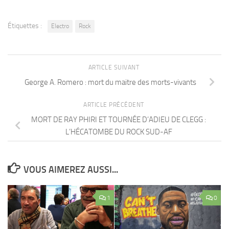
Étiquettes :
Electro
Rock
ARTICLE SUIVANT
George A. Romero : mort du maitre des morts-vivants
ARTICLE PRÉCÉDENT
MORT DE RAY PHIRI ET TOURNÉE D’ADIEU DE CLEGG :
L’HÉCATOMBE DU ROCK SUD-AF
VOUS AIMEREZ AUSSI...
1
0