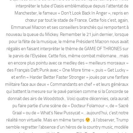
interpréter le tube d’Oasis emblématique depuis l’attentat de
Manchester, le fameux « Don’t Look Back In Anger », repris en
chœur par tout le stade de France. Cette fois c’est, again,
Emmanuel Macron et ses conseillers branchés qui remportent à
nouveau la queue du Mickey. Remember le 21 juin dernier, lorsque
pour la fête de la musique, le même Président Macron nous avait
régalés en faisant interpréter le thème de GAME OF THRONES sur
le parvis de l’Elyséee. Cette fois, même combat mélomane…mais
en encore plus pointu avec ce medley des « meilleurs morceaux »
des Français Daft Punk avec « One More time », puis « Get Lucky »
et enfin « Harder Better Faster Stronger » joués par une fanfare
militaire face aux deux « Commandants en chef » et leurs généraux
qui battent la mesure sur le pavé parisien comme si la Concorde se
donnait des airs de Woodstock.. Voici quatre décennies, cela aurait
pu faire partie d’une scène de « Docteur Folamour », de « Sacré
Graal » ou de « What’s New Pussycat »…aujourd’hui, c’est notre
réalité non virtuelle. Mais en même temps
, à l’observer, Trump
semble regretter l’absence d’un héros de la country music, modèle