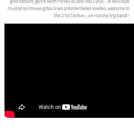
gros balourd, genre Keith Forsey ou Billy Ray Cyrus… le seul style
musical qui trouve grâce à ses présidentielles oreilles, welcome to
the 21st Century…en marche (ing band) !