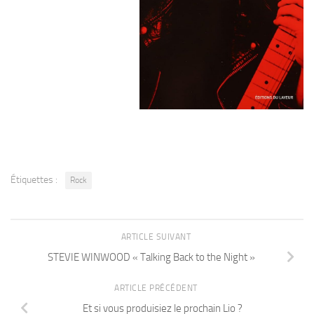
Étiquettes :
Rock
ARTICLE SUIVANT
STEVIE WINWOOD « Talking Back to the Night »
ARTICLE PRÉCÉDENT
Et si vous produisiez le prochain Lio ?