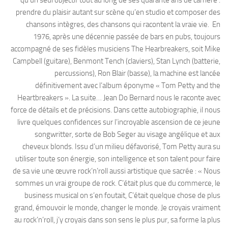
prendre du plaisir autant sur scène qu’en studio et composer des
chansons intègres, des chansons qui racontent la vraie vie. En
1976, après une décennie passée de bars en pubs, toujours
accompagné de ses fidèles musiciens The Hearbreakers, soit Mike
Campbell (guitare), Benmont Tench (claviers), Stan Lynch (batterie,
percussions), Ron Blair (basse), la machine est lancée
définitivement avec l’album éponyme « Tom Petty and the
Heartbreakers ». La suite… Jean Do Bernard nous le raconte avec
force de détails et de précisions. Dans cette autobiographie, il nous
livre quelques confidences sur l’incroyable ascension de ce jeune
songwritter, sorte de Bob Seger au visage angélique et aux
cheveux blonds. Issu d’un milieu défavorisé, Tom Petty aura su
utiliser toute son énergie, son intelligence et son talent pour faire
de sa vie une œuvre rock’n’roll aussi artistique que sacrée : « Nous
sommes un vrai groupe de rock. C’était plus que du commerce, le
business musical on s’en foutait, C’était quelque chose de plus
grand, émouvoir le monde, changer le monde. Je croyais vraiment
au rock’n’roll, j’y croyais dans son sens le plus pur, sa forme la plus