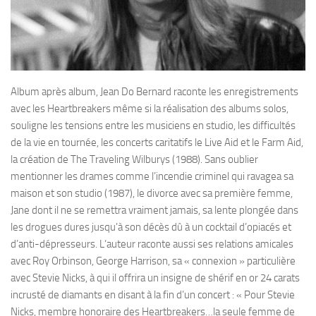
Album après album, Jean Do Bernard raconte les enregistrements
avec les Heartbreakers même si la réalisation des albums solos,
souligne les tensions entre les musiciens en studio, les difficultés
de la vie en tournée, les concerts caritatifs le Live Aid et le Farm Aid,
la création de The Traveling Wilburys (1988). Sans oublier
mentionner les drames comme l’incendie criminel qui ravagea sa
maison et son studio (1987), le divorce avec sa première femme,
Jane dont il ne se remettra vraiment jamais, sa lente plongée dans
les drogues dures jusqu’à son décès dû à un cocktail d’opiacés et
d’anti-dépresseurs. L‘auteur raconte aussi ses relations amicales
avec Roy Orbinson, George Harrison, sa « connexion » particulière
avec Stevie Nicks, à qui il offrira un insigne de shérif en or 24 carats
incrusté de diamants en disant à la fin d’un concert : « Pour Stevie
Nicks, membre honoraire des Heartbreakers…la seule femme de