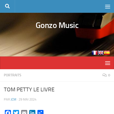
Skip to content
Gonzo Music
PORTRAITS
0
TOM PETTY LE LIVRE
PAR
JCM
·
29 MAI 2024
Facebook
Twitter
Email
LinkedIn
Partager