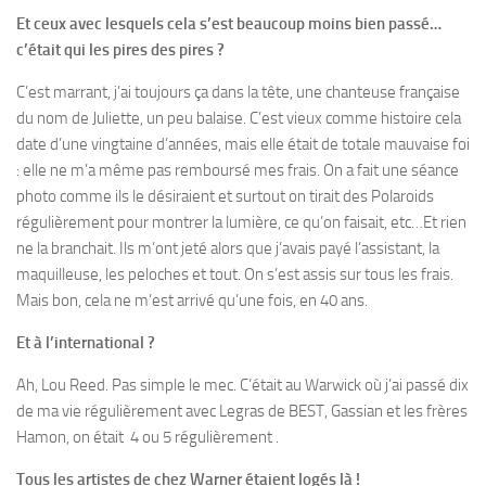
Et ceux avec lesquels cela s’est beaucoup moins bien passé…
c’était qui les pires des pires ?
C’est marrant, j’ai toujours ça dans la tête, une chanteuse française
du nom de Juliette, un peu balaise. C’est vieux comme histoire cela
date d’une vingtaine d’années, mais elle était de totale mauvaise foi
: elle ne m’a même pas remboursé mes frais. On a fait une séance
photo comme ils le désiraient et surtout on tirait des Polaroids
régulièrement pour montrer la lumière, ce qu’on faisait, etc…Et rien
ne la branchait. Ils m’ont jeté alors que j’avais payé l’assistant, la
maquilleuse, les peloches et tout. On s’est assis sur tous les frais.
Mais bon, cela ne m’est arrivé qu’une fois, en 40 ans.
Et à l’international ?
Ah, Lou Reed. Pas simple le mec. C’était au Warwick où j’ai passé dix
de ma vie régulièrement avec Legras de BEST, Gassian et les frères
Hamon, on était 4 ou 5 régulièrement .
Tous les artistes de chez Warner étaient logés là !