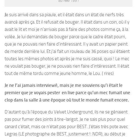
lou reed 1991
J
e suis arrivé dans sa piaule, et il était dans un état de nerfs très
avancé après ça. Et il refusait de bouger. Il était dans un coin, où il y
avait le lit et moi je n’arrivais pas à faire des photos comme ça, à la
volée. Je lui demandais de bouger parce que le cadre était pourri,
que je ne pouvais rien faire d’intéressant. Il y avait un papier peint
de merde derrière lui. Et j‘ai fait un rouleau de 36 poses qui étaient
toutes les mêmes photos et après je me suis cassé, quoi ! Le mec
ne voulait pas bouger, je ne pouvais rien faire d’intéressant. Il était
tout de même tordu comme jeune homme, le Lou. ( rires)
Je ne l’ai jamais interviewé, mais je me souviens qu’i était le
premier que je voyais pester en live parce qu’un mec fumait une
clop dans la salle à une époque où tout le monde fumait encore.
D’autant qu’à l’époque du Velvet Underground, ils ne se gênaient
pas pour fumer des joints à tire-larigot. Je ne sais plus pour quel
canard c’était, mais ce n’était pas pour BEST. J’étais très pote avec
Legras (LE photographe de BEST, justement !: NDR), au début je