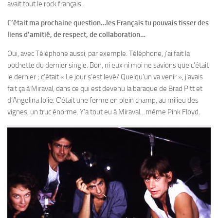
avait tout le rock français.
C’était ma prochaine question…les Français tu pouvais tisser des
liens d’amitié, de respect, de collaboration…
Oui, avec Télèphone aussi, par exemple. Téléphone, j’ai fait la
pochette du dernier single. Bon, ni eux ni moi ne savions que c’était
le dernier ; c’était « Le jour s’est levé/ Quelqu’un va venir », j’avais
fait ça à Miraval, dans ce qui est devenu la baraque de Brad Pitt et
d’Angelina Jolie. C’était une ferme en plein champ, au milieu des
vignes, un truc énorme. Y’a tout eu à Miraval…même Pink Floyd.