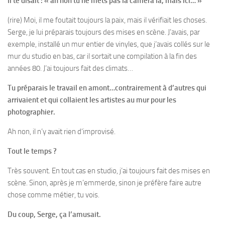
Il te disait : « ah non tu ne mets pas la caméra là, mais ici… »
(rire) Moi, il me foutait toujours la paix, mais il vérifiait les choses.
Serge, je lui préparais toujours des mises en scène. J’avais, par
exemple, installé un mur entier de vinyles, que j’avais collés sur le
mur du studio en bas, car il sortait une compilation à la fin des
années 80. J’ai toujours fait des climats…
Tu préparais le travail en amont…contrairement à d’autres qui
arrivaient et qui collaient les artistes au mur pour les
photographier.
Ah non, il n’y avait rien d‘improvisé.
Tout le temps ?
Très souvent. En tout cas en studio, j’ai toujours fait des mises en
scène. Sinon, après je m’emmerde, sinon je préfère faire autre
chose comme métier, tu vois.
Du coup, Serge, ça l’amusait.