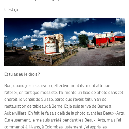
C’est ça.
Et tu as eu le droit ?
Bon, quand je suis arrivé ici, effectivement ils m’ont attribué
l’atelier, en tant que mosaïste. J’ai monté un labo de photo dans cet
endroit. Je venais de Suisse, parce que j’avais fait un an de
restauration de tableaux à Berne. Et je suis arrivé de Berne à
Aubervilliers. En fait, je faisais déjà de la photo avant les Beaux-Arts.
Curieusement, je me suis arrêté pendant les Beaux-Arts, mais j’ai
commencé à 14 ans, à Colombes justement. J’ai appris les