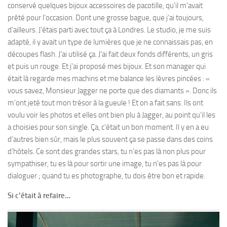
conservé quelques bijoux accessoires de pacotille, qu’il m’avait
prêté pour l’occasion. Dont une grosse bague, que j’ai toujours,
d’ailleurs. J’étais parti avec tout ça à Londres. Le studio, je me suis
adapté, il y avait un type de lumières que je ne connaissais pas, en
découpes flash. J’ai utilisé ça. J’ai fait deux fonds différents, un gris
et puis un rouge. Et j’ai proposé mes bijoux. Et son manager qui
était là regarde mes machins et me balance les lèvres pincées : «
vous savez, Monsieur Jagger ne porte que des diamants ». Donc ils
m’ont jeté tout mon trésor à la gueule ! Et on a fait sans. Ils ont
voulu voir les photos et elles ont bien plu à Jagger, au point qu’il les
a choisies pour son single. Ça, c’était un bon moment. Il y en a eu
d’autres bien sûr, mais le plus souvent ça se passe dans des coins
d’hôtels. Ce sont des grandes stars, tu n’es pas là non plus pour
sympathiser, tu es là pour sortir une image, tu n’es pas là pour
dialoguer ; quand tu es photographe, tu dois être bon et rapide.
Si c’était à refaire…