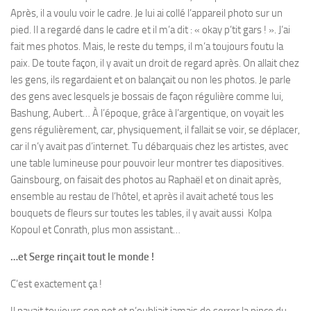
Après, il a voulu voir le cadre. Je lui ai collé l’appareil photo sur un
pied. Il a regardé dans le cadre et il m’a dit : « okay p’tit gars ! ». J’ai
fait mes photos. Mais, le reste du temps, il m’a toujours foutu la
paix. De toute façon, il y avait un droit de regard après. On allait chez
les gens, ils regardaient et on balançait ou non les photos. Je parle
des gens avec lesquels je bossais de façon régulière comme lui,
Bashung, Aubert… À l’époque, grâce à l’argentique, on voyait les
gens régulièrement, car, physiquement, il fallait se voir, se déplacer,
car il n’y avait pas d’internet. Tu débarquais chez les artistes, avec
une table lumineuse pour pouvoir leur montrer tes diapositives.
Gainsbourg, on faisait des photos au Raphaël et on dinait après,
ensemble au restau de l’hôtel, et après il avait acheté tous les
bouquets de fleurs sur toutes les tables, il y avait aussi Kolpa
Kopoul et Conrath, plus mon assistant…
…et Serge rinçait tout le monde !
C’est exactement ça !
Il payait toujours son pot et n’oubliait jamais de serrer la pince du