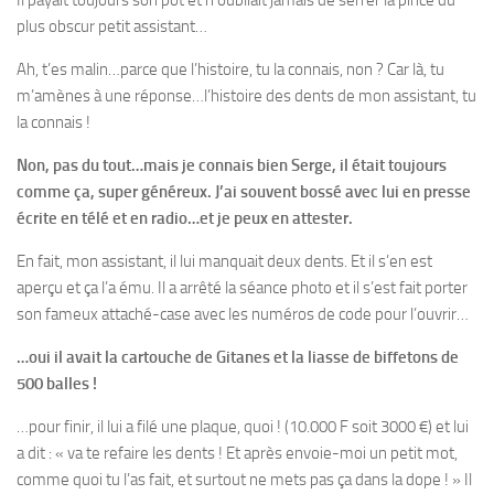
plus obscur petit assistant…
Ah, t’es malin…parce que l’histoire, tu la connais, non ? Car là, tu
m’amènes à une réponse…l’histoire des dents de mon assistant, tu
la connais !
Non, pas du tout…mais je connais bien Serge, il était toujours
comme ça, super généreux. J’ai souvent bossé avec lui en presse
écrite en télé et en radio…et je peux en attester.
En fait, mon assistant, il lui manquait deux dents. Et il s’en est
aperçu et ça l’a ému. Il a arrêté la séance photo et il s’est fait porter
son fameux attaché-case avec les numéros de code pour l’ouvrir…
…oui il avait la cartouche de Gitanes et la liasse de biffetons de
500 balles !
…pour finir, il lui a filé une plaque, quoi ! (10.000 F soit 3000 €) et lui
a dit : « va te refaire les dents ! Et après envoie-moi un petit mot,
comme quoi tu l’as fait, et surtout ne mets pas ça dans la dope ! » Il