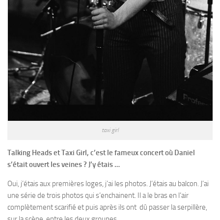
taxi girl
Talking Heads et Taxi Girl, c’est le fameux concert où Daniel
s’était ouvert les veines ? J’y étais …
Oui, j’étais aux premières loges, j’ai les photos. J’étais au balcon. J’ai
une série de trois photos qui s’enchainent. Il a le bras en l’air
complètement scarifié et puis après ils ont dû passer la serpillère,
sur la scène, entre les deux groupes.