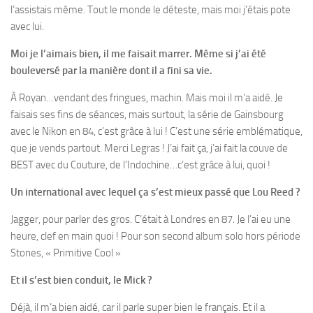
l’assistais même. Tout le monde le déteste, mais moi j’étais pote
avec lui.
Moi je l’aimais bien, il me faisait marrer. Même si j’ai été
bouleversé par la manière dont il a fini sa vie.
À Royan…vendant des fringues, machin. Mais moi il m’a aidé. Je
faisais ses fins de séances, mais surtout, la série de Gainsbourg
avec le Nikon en 84, c’est grâce à lui ! C’est une série emblématique,
que je vends partout. Merci Legras ! J’ai fait ça, j’ai fait la couve de
BEST avec du Couture, de l’Indochine…c’est grâce à lui, quoi !
Un international avec lequel ça s’est mieux passé que Lou Reed ?
Jagger, pour parler des gros. C’était à Londres en 87. Je l’ai eu une
heure, clef en main quoi ! Pour son second album solo hors période
Stones, « Primitive Cool »
Et il s’est bien conduit, le Mick ?
Déjà, il m’a bien aidé, car il parle super bien le français. Et il a