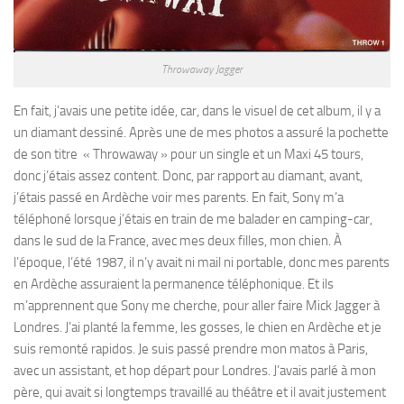
Throwaway Jagger
En fait, j’avais une petite idée, car, dans le visuel de cet album, il y a
un diamant dessiné. Après une de mes photos a assuré la pochette
de son titre « Throwaway » pour un single et un Maxi 45 tours,
donc j’étais assez content. Donc, par rapport au diamant, avant,
j’étais passé en Ardèche voir mes parents. En fait, Sony m’a
téléphoné lorsque j’étais en train de me balader en camping-car,
dans le sud de la France, avec mes deux filles, mon chien. À
l’époque, l’été 1987, il n’y avait ni mail ni portable, donc mes parents
en Ardèche assuraient la permanence téléphonique. Et ils
m’apprennent que Sony me cherche, pour aller faire Mick Jagger à
Londres. J’ai planté la femme, les gosses, le chien en Ardèche et je
suis remonté rapidos. Je suis passé prendre mon matos à Paris,
avec un assistant, et hop départ pour Londres. J’avais parlé à mon
père, qui avait si longtemps travaillé au théâtre et il avait justement