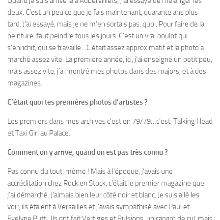
Quand je suis arrivé là à Aubervilliers, j’ai essayé de mélanger les
deux. C’est un peu ce que je fais maintenant, quarante ans plus
tard. J’ai essayé, mais je ne m’en sortais pas, quoi. Pour faire de la
peinture, faut peindre tous les jours. C’est un vrai boulot qui
s’enrichit, qui se travaille…C’était assez approximatif et la photo a
marché assez vite. La première année, ici, j’ai enseigné un petit peu,
mais assez vite, j’ai montré mes photos dans des majors, et à des
magazines.
C’était quoi tes premières photos d’artistes ?
Les premiers dans mes archives c’est en 79/79…c’est Talking Head
et Taxi Girl au Palace.
Comment on y arrive, quand on est pas très connu ?
Pas connu du tout, même ! Mais à l’époque, j’avais une
accréditation chez Rock en Stock, c’était le premier magazine que
j’ai démarché. J’aimais bien leur côté noir et blanc. Je suis allé les
voir, ils étaient à Versailles et j’avais sympathisé avec Paul et
Evelyne Putti. Ils ont fait Vertiges et Pulsions, un canard de cul, mais