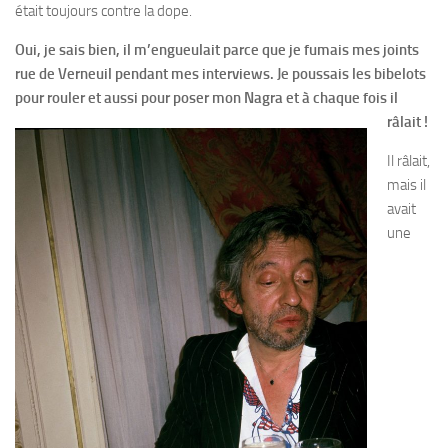
était toujours contre la dope.
Oui, je sais bien, il m’engueulait parce que je fumais mes joints
rue de Verneuil pendant mes interviews. Je poussais les bibelots
pour rouler et aussi pour poser mon Nagra et à chaque fois il
râlait !
Il râlait,
mais il
avait
une