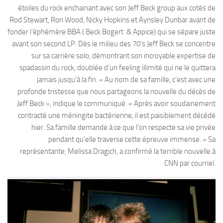
étoiles du rock enchainant avec son Jeff Beck group aux cotés de
Rod Stewart, Ron Wood, Nicky Hopkins et Aynsley Dunbar avant de
fonder l’éphémère BBA ( Beck Bogert & Appice) qui se sépare juste
avant son second LP. Dès le milieu des 70’s Jeff Beck se concentre
sur sa carrière solo, démontrant son incroyable expertise de
spadassin du rock, doublée d’un feeling illimité qui ne le quittera
jamais jusqu’à la fin. « Au nom de sa famille, c’est avec une
profonde tristesse que nous partageons la nouvelle du décès de
Jeff Beck », indique le communiqué. « Après avoir soudainement
contracté une méningite bactérienne, il est paisiblement décédé
hier. Sa famille demande à ce que l’on respecte sa vie privée
pendant qu’elle traverse cette épreuve immense. » Sa
représentante, Melissa Dragich, a confirmé la terrible nouvelle à
CNN par courriel.