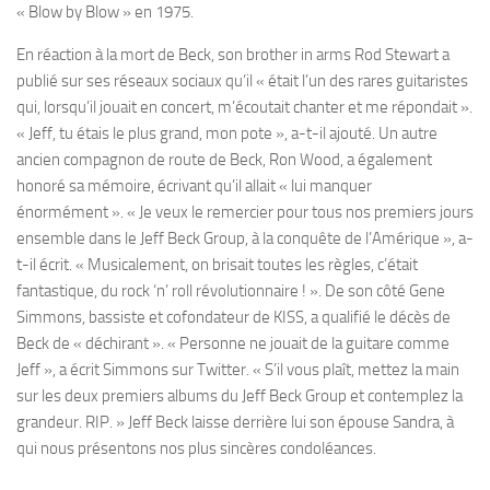
« Blow by Blow » en 1975.
En réaction à la mort de Beck, son brother in arms Rod Stewart a
publié sur ses réseaux sociaux qu’il « était l’un des rares guitaristes
qui, lorsqu’il jouait en concert, m’écoutait chanter et me répondait ».
« Jeff, tu étais le plus grand, mon pote », a-t-il ajouté. Un autre
ancien compagnon de route de Beck, Ron Wood, a également
honoré sa mémoire, écrivant qu’il allait « lui manquer
énormément ». « Je veux le remercier pour tous nos premiers jours
ensemble dans le Jeff Beck Group, à la conquête de l’Amérique », a-
t-il écrit. « Musicalement, on brisait toutes les règles, c’était
fantastique, du rock ‘n’ roll révolutionnaire ! ». De son côté Gene
Simmons, bassiste et cofondateur de KISS, a qualifié le décès de
Beck de « déchirant ». « Personne ne jouait de la guitare comme
Jeff », a écrit Simmons sur Twitter. « S’il vous plaît, mettez la main
sur les deux premiers albums du Jeff Beck Group et contemplez la
grandeur. RIP. » Jeff Beck laisse derrière lui son épouse Sandra, à
qui nous présentons nos plus sincères condoléances.