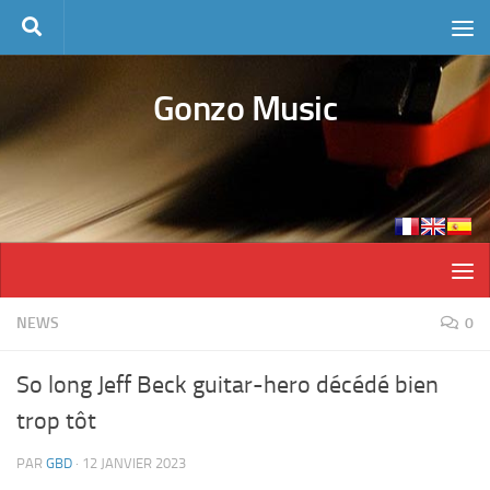
Skip to content
Gonzo Music
NEWS
0
So long Jeff Beck guitar-hero décédé bien
trop tôt
PAR
GBD
·
12 JANVIER 2023