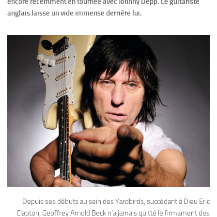
encore récemment en tournée avec Johnny Depp. Le guitariste
anglais laisse un vide immense derrière lui.
Depuis ses débuts au sein des Yardbirds, succédant à Dieu Eric
Clapton, Geoffrey Arnold Beck n’a jamais quitté le firmament des