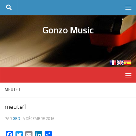
Skip to content
Gonzo Music
MEUTE1
meute1
PAR
GBD
·
4 DÉCEMBRE 2016
Facebook
Twitter
Email
LinkedIn
Partager