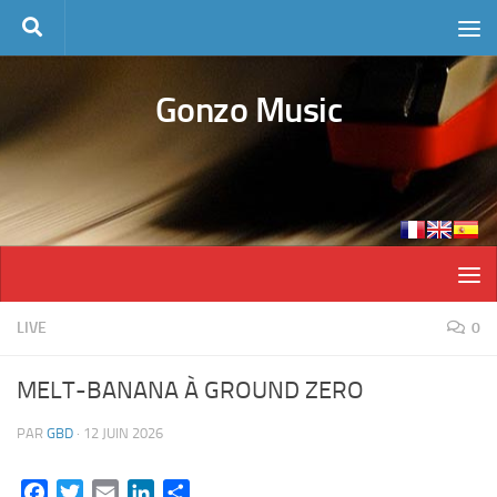
Skip to content
Gonzo Music
LIVE
0
MELT-BANANA À GROUND ZERO
PAR
GBD
·
12 JUIN 2026
Facebook
Twitter
Email
LinkedIn
Partager