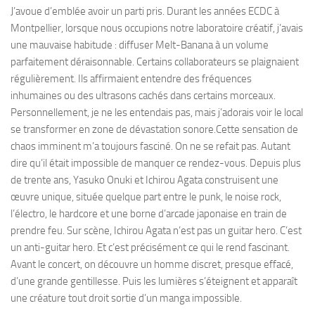
J’avoue d’emblée avoir un parti pris. Durant les années ECDC à
Montpellier, lorsque nous occupions notre laboratoire créatif, j’avais
une mauvaise habitude : diffuser Melt-Banana à un volume
parfaitement déraisonnable. Certains collaborateurs se plaignaient
régulièrement. Ils affirmaient entendre des fréquences
inhumaines ou des ultrasons cachés dans certains morceaux.
Personnellement, je ne les entendais pas, mais j’adorais voir le local
se transformer en zone de dévastation sonore.Cette sensation de
chaos imminent m’a toujours fasciné. On ne se refait pas. Autant
dire qu’il était impossible de manquer ce rendez-vous. Depuis plus
de trente ans, Yasuko Onuki et Ichirou Agata construisent une
œuvre unique, située quelque part entre le punk, le noise rock,
l’électro, le hardcore et une borne d’arcade japonaise en train de
prendre feu. Sur scène, Ichirou Agata n’est pas un guitar hero. C’est
un anti-guitar hero. Et c’est précisément ce qui le rend fascinant.
Avant le concert, on découvre un homme discret, presque effacé,
d’une grande gentillesse. Puis les lumières s’éteignent et apparaît
une créature tout droit sortie d’un manga impossible.