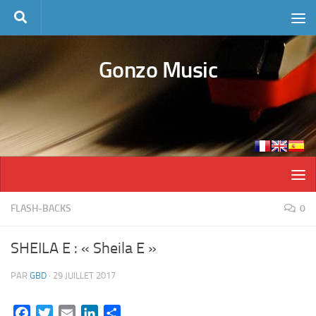
Skip to content
Gonzo Music
FLASH-BACKS
0
SHEILA E : « Sheila E »
PAR
GBD
·
29 JUILLET 2017
Facebook
Twitter
Email
LinkedIn
Partager