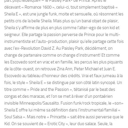
parc psychédélique» – le Paisley Park- de Prince. Après le
décevant « Romance 1600 », celui-ci, tout simplement baptisé «
Sheila E », est une jungle funk, moite et sensuelle, où résonnent les
petits cris de la belle Sheila. Mais plus qu’un banal objet de plaisir,
Sheila s’y affirme de plus en plus comme l’alter-ego de son kid et
seigneur. Elle partage la passion perverse de Prince pour le multi-
instrumentiste et l’auto-production, plaisir qu’elle partage cette fois
avec l’ex-Revolution David Z. Au Paisley Park, décidément, on
change de partenaire comme on change d’instrument! Et comme
les Escovedo sont en vrac et en famille, les percus les plus piquants
de la côte-ouest, on retrouve Zina Ann, Peter Michael et Juan E.
Escovedo au tableau d’honneur des crédits. Vrai et faux jumeau à la
fois, le style « Sheila E » se distingue par son côté latin syncopé. Un
titre comme « Pride and the Passion », tétanisé par le beat des
congas et des maracas, et l’on se met à rêver d’un pontaérien
invisible Minneapolis/Sausalito. Fusion funk/rock tropicale, le «son»
Sheila E offre lui même sa définition dans l’instrumental/familial «
Soul Salsa ». Mais notre « Princette » sait être aussi perverse que le
Kid. On se souvient de « Erotic City », leur duo salace. Seule, la