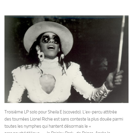
Troisième LP solo pour Sheila E (scovedo). L’ex-percu attitrée
des tournées Lionel Richie est sans conteste la plus douée parmi
toutes les nymphes qui hantent désormais le «