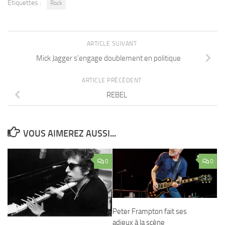
Étiquettes :
Rock
ARTICLE SUIVANT
Mick Jagger s’engage doublement en politique
ARTICLE PRÉCÉDENT
REBEL
VOUS AIMEREZ AUSSI...
0
0
Peter Frampton fait ses
adieux à la scène