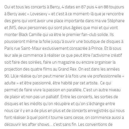
Oui et tous les concerts à Bercy, 4 dates en 87 puis 4 en 88 toujours
à Bercy avec « Lovesexy » et c’est à ce moment-là que je rencontre
des gens qui vont avoir une place importante dans ma vie Stéphane
et JMS, deux personnes qui sont plus âgées que moi et qui vont
monter Black Camille qui va être le premier fan-club solide. Ils
pousseront même la folie jusqu’à ouvrir une boutique de disques à
Paris rue Saint-Maur exclusivement consacrée à Prince. Et là sous
leur aile je commence à réaliser ce que peut être l’activisme créatif
soit faire des soirées, faire un magazine ou encore organiser la
projection des quatre films au Grand Rex. On est dans les années
90. Là je réalise qu’on peut mener à la fois une vie professionnelle «
adulte » et être passionné, être habité par cet artiste. Ce qui
permet de faire vivre la passion en parallèle. C’est un autre niveau
de plaisir et non pas un palliatif. Entre les concerts, les sorties de
disques et les inédits qu’on récupère et qu’on s’échange entre
nous car il y en a de plus en plus et de concerts enregistrés qui nous
font réaliser à quel point il tourne sans cesse, on commence aussi a
découvrir les after shows… c’est sans fin. Les conventions de