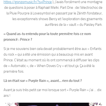
https://gonzomusic.fr/?s=Prince
), j’avais forcément une montagne
de questions à poser à Raphaël Melki. Part One : de l’électrochoc de
la Pluie Pourpre à Lovesymbol en passant par le Zénith fondateur,
les exceptionnels shows Bercy et l’exploration des gisements
aurifères de la « vault » du Paisley Park.
« Quand as-tu entendu pour la toute première fois ce nom
prononcé : Prince ?
Si je me souviens bien cela devait probablement être aux « Enfants
du rock » qui a été une émission qui a beaucoup mis en avant
Prince. C’était au moment où ils ont commencé à diffuser les clips
de « Automatic », de « When Doves Cry » et tout ça. Ça a été la
première fois.
Là on était sur « Purple Rain », avant… rien du tout ?
Avant je suis très petit car moi lorsque sort « Purple Rain » j’ai … dix
ans !