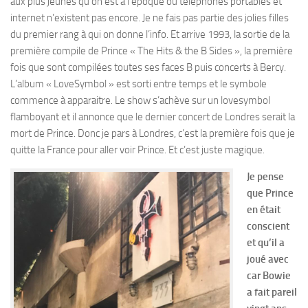
aux plus jeunes qu’on est à l’époque où téléphones portables et
internet n’existent pas encore. Je ne fais pas partie des jolies filles
du premier rang à qui on donne l’info. Et arrive 1993, la sortie de la
première compile de Prince « The Hits & the B Sides », la première
fois que sont compilées toutes ses faces B puis concerts à Bercy.
L’album « LoveSymbol » est sorti entre temps et le symbole
commence à apparaitre. Le show s’achève sur un lovesymbol
flamboyant et il annonce que le dernier concert de Londres serait la
mort de Prince. Donc je pars à Londres, c’est la première fois que je
quitte la France pour aller voir Prince. Et c’est juste magique.
Je pense
que Prince
en était
conscient
et qu’il a
joué avec
car Bowie
a fait pareil