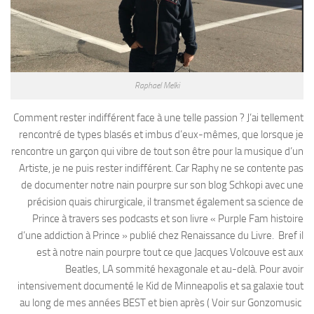
Raphael Melki
Comment rester indifférent face à une telle passion ? J’ai tellement
rencontré de types blasés et imbus d’eux-mêmes, que lorsque je
rencontre un garçon qui vibre de tout son être pour la musique d’un
Artiste, je ne puis rester indifférent. Car Raphy ne se contente pas
de documenter notre nain pourpre sur son blog Schkopi avec une
précision quais chirurgicale, il transmet également sa science de
Prince à travers ses podcasts et son livre « Purple Fam histoire
d’une addiction à Prince » publié chez Renaissance du Livre. Bref il
est à notre nain pourpre tout ce que Jacques Volcouve est aux
Beatles, LA sommité hexagonale et au-delà. Pour avoir
intensivement documenté le Kid de Minneapolis et sa galaxie tout
au long de mes années BEST et bien après ( Voir sur Gonzomusic