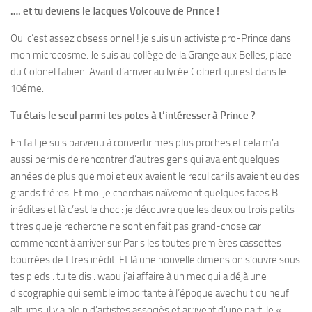
…. et tu deviens le Jacques Volcouve de Prince !
Oui c’est assez obsessionnel ! je suis un activiste pro-Prince dans
mon microcosme. Je suis au collège de la Grange aux Belles, place
du Colonel fabien. Avant d’arriver au lycée Colbert qui est dans le
10éme.
Tu étais le seul parmi tes potes à t’intéresser à Prince ?
En fait je suis parvenu à convertir mes plus proches et cela m’a
aussi permis de rencontrer d’autres gens qui avaient quelques
années de plus que moi et eux avaient le recul car ils avaient eu des
grands frères. Et moi je cherchais naïvement quelques faces B
inédites et là c’est le choc : je découvre que les deux ou trois petits
titres que je recherche ne sont en fait pas grand-chose car
commencent à arriver sur Paris les toutes premières cassettes
bourrées de titres inédit. Et là une nouvelle dimension s’ouvre sous
tes pieds : tu te dis : waou j’ai affaire à un mec qui a déjà une
discographie qui semble importante à l’époque avec huit ou neuf
albums, il y a plein d’artistes associés et arrivent d’une part le «