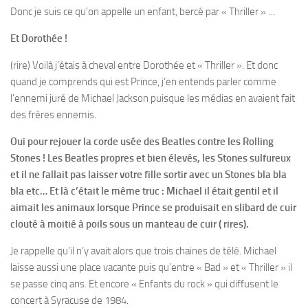
Donc je suis ce qu’on appelle un enfant, bercé par « Thriller » …
Et Dorothée !
(rire) Voilà j’étais à cheval entre Dorothée et « Thriller ». Et donc
quand je comprends qui est Prince, j’en entends parler comme
l’ennemi juré de Michael Jackson puisque les médias en avaient fait
des frères ennemis.
Oui pour rejouer la corde usée des Beatles contre les Rolling
Stones ! Les Beatles propres et bien élevés, les Stones sulfureux
et il ne fallait pas laisser votre fille sortir avec un Stones bla bla
bla etc… Et là c’était le même truc : Michael il était gentil et il
aimait les animaux lorsque Prince se produisait en slibard de cuir
clouté à moitié à poils sous un manteau de cuir ( rires).
Je rappelle qu’il n’y avait alors que trois chaines de télé. Michael
laisse aussi une place vacante puis qu’entre « Bad » et « Thriller » il
se passe cinq ans. Et encore « Enfants du rock » qui diffusent le
concert à Syracuse de 1984.