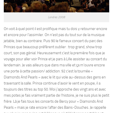
Londres 2008
On voit à quel point il est prolifique mais tu dois y retourner encore
et encore pour l’assimiler. On n’est pas du tout sur de la musique
jetable, bien au contraire. Puis 90 le fameux concert du parc des
Princes que beaucoup préfèrent oublier : trop grand, show trop
court, son pas génial. Heureusement c’est la première fois que je
voyage pour aller voir Prince et je pars à Lille assister au concert du
lendemain. Je vais ailleurs que dans ma ville et ça m’ouvre encore
une porte à cette passion/ addiction. 92 c’est la tournée «
Diamonds And Pearls » avec le lit qui vole au-dessus des gens en
traversant la salle. Prince continue d’avoir le vent en poupe, il a
toujours des titres au top 50. Moi j’approche des vingt ans et avec
mes potes je fais vraiment partie de l’histoire, je ne suis plus le petit
frère. Là je fais tous les concerts de Bercy pour « Diamonds And
Pearls » mais je rate encore l’after des Bains-Douches. Je rappelle