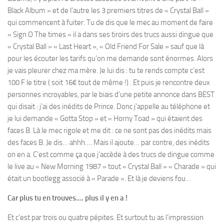
Black Album » et de l’autre les 3 premiers titres de « Crystal Ball »
qui commencent à fuiter. Tu de dis que le mec au moment de faire
« Sign O The times » il a dans ses tiroirs des trucs aussi dingue que
« Crystal Ball » « Last Heart », « Old Friend For Sale » sauf que là
pour les écouter les tarifs qu’on me demande sont énormes. Alors
je vais pleurer chez ma mère. Je lui dis : tu te rends compte c’est
100 F le titre ( soit 16€ tout de même !) . Et puis je rencontre deux
personnes incroyables, par le biais d’une petite annonce dans BEST
qui disait : j’ai des inédits de Prince. Donc j’appelle au téléphone et
je lui demande « Gotta Stop » et « Horny Toad » qui étaient des
faces B. Là le mec rigole et me dit : ce ne sont pas des inédits mais
des faces B. Je dis… ahhh…. Mais il ajoute… par contre, des inédits
on en a. C’est comme ça que j’accède à des trucs de dingue comme
le live au « New Morning 1987 » tout « Crystal Ball » « Charade » qui
était un bootlegg associé à « Parade ». Et là je deviens fou…
Car plus tu en trouves…. plus il y en a !
Et c’est par trois ou quatre pépites. Et surtout tu as l’impression