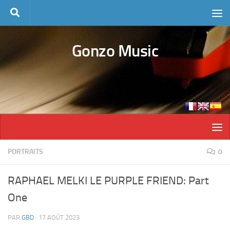
Skip to content
Gonzo Music
PORTRAITS
0
RAPHAEL MELKI LE PURPLE FRIEND: Part
One
PAR
GBD
·
17 AOÛT 2023