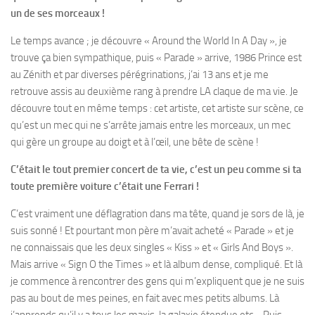
un de ses morceaux !
Le temps avance ; je découvre « Around the World In A Day », je
trouve ça bien sympathique, puis « Parade » arrive, 1986 Prince est
au Zénith et par diverses pérégrinations, j’ai 13 ans et je me
retrouve assis au deuxième rang à prendre LA claque de ma vie. Je
découvre tout en même temps : cet artiste, cet artiste sur scène, ce
qu’est un mec qui ne s’arrête jamais entre les morceaux, un mec
qui gère un groupe au doigt et à l’œil, une bête de scène !
C’était le tout premier concert de ta vie, c’est un peu comme si ta
toute première voiture c’était une Ferrari !
C’est vraiment une déflagration dans ma tête, quand je sors de là, je
suis sonné ! Et pourtant mon père m’avait acheté « Parade » et je
ne connaissais que les deux singles « Kiss » et « Girls And Boys ».
Mais arrive « Sign O the Times » et là album dense, compliqué. Et là
je commence à rencontrer des gens qui m’expliquent que je ne suis
pas au bout de mes peines, en fait avec mes petits albums. Là