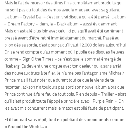
Mais le fait de recevoir des titres finis complètement produits qui
ne sont pas du tout des demos avec le mec seul avec sa guitare.
L’album « Crystal Ball » c’est un vrai disque qui a été pensé. L’album
« Dream Factory » idem, le « Black album » aussi évidemment.
Mais on est allé plus loin avec celui-ci puisqu’il avait été carrément
pressé avant d’être retiré immédiatement du marché. Passé au
pilon dès sa sortie, c’est pour ça qu’il vaut 12.000 dollars aujourd’hui.
On se rend compte qu’au moment où il publie des disques fleuves
comme « Sign O the Times » ce n’est que le sommet émergé de
l’iceberg. Ça devient une drogue avec ton dealeur qui a sans arrêt
des nouveaux trucs à te filer. Je n’aime pas l’antagonisme Michael/
Prince mais il faut noter que durant tout ce que je viens de te
raconter, Jackson n’a toujours pas sorti son nouvel album alors que
Prince continue à faire feu de tout bois. Rien depuis « Thriller » alors
qu’il s’est produit toute l’épopée princière avec « Purple Rain ». On
les avait mis concurrent mais le match est plié faute de participant.
Et il tournait sans répit, tout en publiant des monuments comme
« Around the World… »