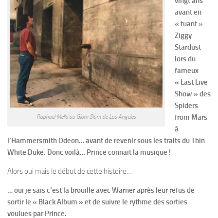
vingt ans
avant en
« tuant »
Ziggy
Stardust
lors du
fameux
« Last Live
Show » des
Spiders
from Mars
Raphael Melki au Glam Slam de Los Angeles
à
l’Hammersmith Odeon… avant de revenir sous les traits du Thin
White Duke. Donc voilà… Prince connait la musique !
Alors oui mais le début de cette histoire…
… oui je sais c’est la brouille avec Warner après leur refus de
sortir le « Black Album » et de suivre le rythme des sorties
voulues par Prince.