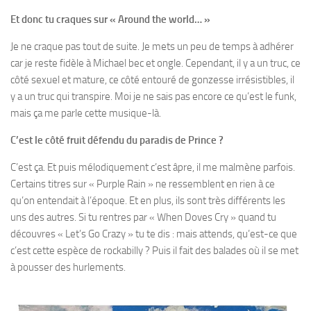
Et donc tu craques sur « Around the world… »
Je ne craque pas tout de suite. Je mets un peu de temps à adhérer
car je reste fidèle à Michael bec et ongle. Cependant, il y a un truc, ce
côté sexuel et mature, ce côté entouré de gonzesse irrésistibles, il
y a un truc qui transpire. Moi je ne sais pas encore ce qu’est le funk,
mais ça me parle cette musique-là.
C’est le côté fruit défendu du paradis de Prince ?
C’est ça. Et puis mélodiquement c’est âpre, il me malmène parfois.
Certains titres sur « Purple Rain » ne ressemblent en rien à ce
qu’on entendait à l’époque. Et en plus, ils sont très différents les
uns des autres. Si tu rentres par « When Doves Cry » quand tu
découvres « Let’s Go Crazy » tu te dis : mais attends, qu’est-ce que
c’est cette espèce de rockabilly ? Puis il fait des balades où il se met
à pousser des hurlements.