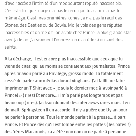
d’avoir accès à l’intimité d’un mec pourtant réputé inaccessible.
C’est-à-dire que moi je n’ai pas le recul que tu as, on n’a pas le
même âge. C’est mes premières icones. Je n’ai pas le recul des
Stones, des Beatles ou de Bowie. Moi je vois des gens réputés
inaccessibles et on me dit : on a volé chez Prince, la plus grande star
avec Jackson. J’ai vraiment l’impression d’accéder à un saint des
saints.
A ta décharge, il est encore plus inaccessible que ceux que tu
viens de citer, qui au moins se confiaient aux journalistes. Prince
après m’avoir parlé au Privilège, grosso modo il a totalement
cessé de parler aux médias durant vingt ans. J’ai failli me faire
imprimer un T Shirt avec « je suis le dernier mec à avoir parlé à
Prince! » ( rires) Et encore… il m’a parlé pas longtemps et pas
beaucoup ( rires). Jackson donnait des interviews rares mais il en
donnait. Springsteen il en accorde. Il n’y a guère que Dylan pour
ne parler à personne. Tout le monde parlait à la presse… à part
Prince. Et Prince dès qu’il est tombé entre les pattes ( les pates ?)
des frères Macaronis, ca a été : non non on ne parle à personne.