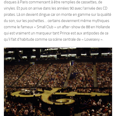
disques à Paris commencent à être remplies de cassettes, de
vinyles. Et puis on arrive dans les années 90 avec l’arrivée des CD
pirates. Là on devient dingue car on monte en gamme sur la qualité
du son, sur les pochettes… certains deviennent même mythiques
comme le fameux « Small Club » un after-show de 88 en Hollande
qui est vraiment un marqueur tant Prince est aux antipodes de ce
qu’il fait d’habitude comme sa scène centrale de « Lovesexy ».