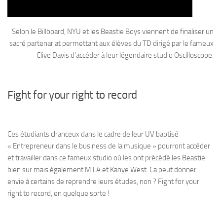
Selon le Billboard, NYU et les Beastie Boys viennent de finaliser un
sacré partenariat permettant aux élèves du TD dirigé par le fameux
Clive Davis d’accéder à leur légendaire studio Oscilloscope.
Fight for your right to record
Ces étudiants chanceux dans le cadre de leur UV baptisé
« Entrepreneur dans le business de la musique » pourront accéder
et travailler dans ce fameux studio où les ont précédé les Beastie
bien sur mais également M.I.A et Kanye West. Ca peut donner
envie à certains de reprendre leurs études, non ? Fight for your
right to record, en quelque sorte !