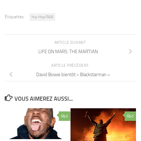
Étiquettes :
Hip-Hop/R&B
ARTICLE SUIVANT
LIFE ON MARS: THE MARTIAN
ARTICLE PRÉCÉDENT
David Bowie bientôt « Blackstarman »
VOUS AIMEREZ AUSSI...
0
0