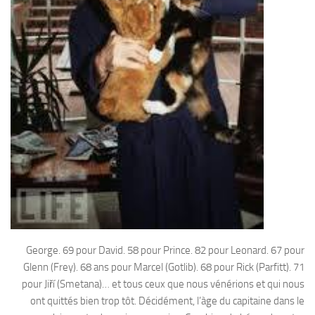
George. 69 pour David. 58 pour Prince. 82 pour Leonard. 67 pour
Glenn (Frey). 68 ans pour Marcel (Gotlib). 68 pour Rick (Parfitt). 71
pour Jiří (Smetana)… et tous ceux que nous vénérions et qui nous
ont quittés bien trop tôt. Décidément, l’àge du capitaine dans le