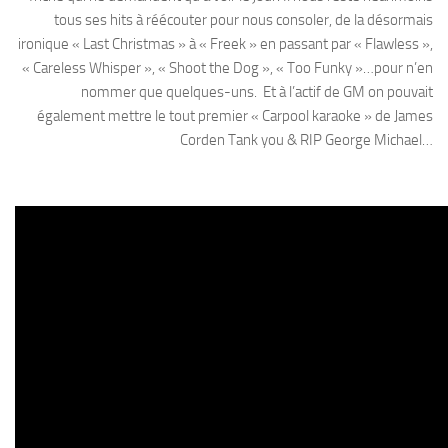
tous ses hits à réécouter pour nous consoler, de la désormais
ironique « Last Christmas » à « Freek » en passant par « Flawless »,
« Careless Whisper », « Shoot the Dog », « Too Funky »…pour n’en
nommer que quelques-uns. Et à l’actif de GM on pouvait
également mettre le tout premier « Carpool karaoke » de James
Corden Tank you & RIP George Michael…