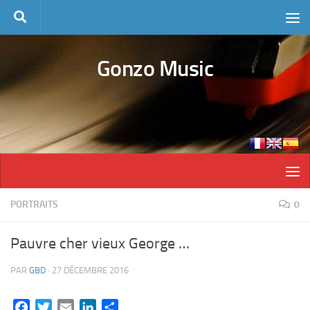
Skip to content
Gonzo Music
PORTRAITS
0
Pauvre cher vieux George …
PAR
GBD
·
27 DÉCEMBRE 2016
Facebook
Twitter
Email
LinkedIn
Partager