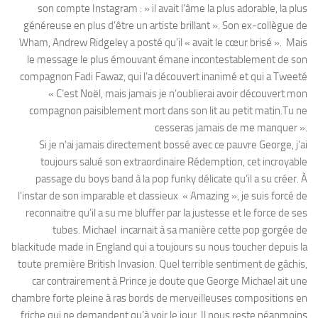
son compte Instagram : » il avait l’âme la plus adorable, la plus
généreuse en plus d’être un artiste brillant ». Son ex-collègue de
Wham, Andrew Ridgeley a posté qu’il « avait le cœur brisé ». Mais
le message le plus émouvant émane incontestablement de son
compagnon Fadi Fawaz, qui l’a découvert inanimé et qui a Tweeté
« C’est Noël, mais jamais je n’oublierai avoir découvert mon
compagnon paisiblement mort dans son lit au petit matin.Tu ne
cesseras jamais de me manquer ».
Si je n’ai jamais directement bossé avec ce pauvre George, j’ai
toujours salué son extraordinaire Rédemption, cet incroyable
passage du boys band à la pop funky délicate qu’il a su créer. À
l’instar de son imparable et classieux « Amazing », je suis forcé de
reconnaitre qu’il a su me bluffer par la justesse et le force de ses
tubes. Michael incarnait à sa manière cette pop gorgée de
blackitude made in England qui a toujours su nous toucher depuis la
toute première British Invasion. Quel terrible sentiment de gâchis,
car contrairement à Prince je doute que George Michael ait une
chambre forte pleine à ras bords de merveilleuses compositions en
friche qui ne demandent qu’à voir le jour. Il nous reste néanmoins