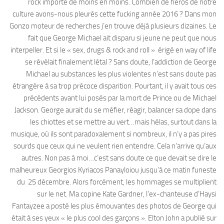
rock importe de moins en moins. Combien de héros de notre
culture avons-nous pleurés cette fucking année 2016 ? Dans mon
Gonzo moteur de recherches j’en trouve déjà plusieurs dizaines. Le
fait que George Michael ait disparu si jeune ne peut que nous
interpeller. Et si le « sex, drugs & rock and roll » érigé en way of life
se révèlait finalement létal ? Sans doute, l’addiction de George
Michael au substances les plus violentes n’est sans doute pas
étrangère à sa trop précoce disparition. Pourtant, il y avait tous ces
précédents avant lui posés par la mort de Prince ou de Michael
Jackson. George aurait du se méfier, réagir, balancer sa dope dans
les chiottes et se mettre au vert…mais hélas, surtout dans la
musique, où ils sont paradoxalement si nombreux, il n’y a pas pires
sourds que ceux qui ne veulent rien entendre. Cela n’arrive qu’aux
autres. Non pas à moi…c’est sans doute ce que devait se dire le
malheureux Georgios Kyriacos Panayloiou jusqu’à ce matin funeste
du 25 décembre. Alors forcément, les hommages se multiplient
sur le net. Ma copine Kate Gardner, l’ex-chanteuse d’Haysi
Fantayzee a posté les plus émouvantes des photos de George qui
était à ses yeux « le plus cool des garçons ». Elton John a publié sur