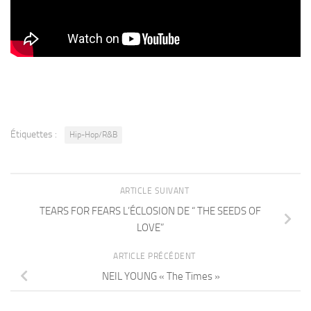
Étiquettes :
Hip-Hop/R&B
ARTICLE SUIVANT
TEARS FOR FEARS L’ÉCLOSION DE “ THE SEEDS OF
LOVE”
ARTICLE PRÉCÉDENT
NEIL YOUNG « The Times »