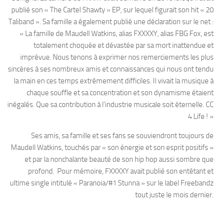
publié son « The Cartel Shawty » EP, sur lequel figurait son hit « 20
Taliband ». Sa famille a également publié une déclaration sur le net :
« La famille de Maudell Watkins, alias FXXXXY, alias FBG Fox, est
totalement choquée et dévastée par sa mort inattendue et
imprévue. Nous tenons à exprimer nos remerciements les plus
sincères à ses nombreux amis et connaissances qui nous ont tendu
la main en ces temps extrêmement difficiles. Il vivait la musique à
chaque souffle et sa concentration et son dynamisme étaient
inégalés. Que sa contribution à l’industrie musicale soit éternelle. CC
4 Life ! »
Ses amis, sa famille et ses fans se souviendront toujours de
Maudell Watkins, touchés par « son énergie et son esprit positifs »
et par la nonchalante beauté de son hip hop aussi sombre que
profond. Pour mémoire, FXXXXY avait publié son entêtant et
ultime single intitulé « Paranoia/#1 Stunna » sur le label Freebandz
tout juste le mois dernier.