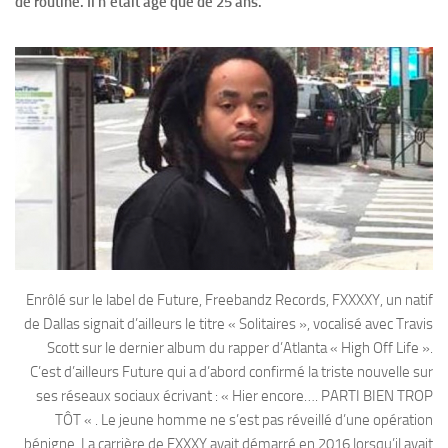
de routine. Il n’était âgé que de 25 ans.
Enrôlé sur le label de Future, Freebandz Records, FXXXXY, un natif
de Dallas signait d’ailleurs le titre « Solitaires », vocalisé avec Travis
Scott sur le dernier album du rapper d’Atlanta « High Off Life ».
C’est d’ailleurs Future qui a d’abord confirmé la triste nouvelle sur
ses réseaux sociaux écrivant : « Hier encore…. PARTI BIEN TROP
TÔT « . Le jeune homme ne s’est pas réveillé d’une opération
bénigne. La carrière de FXXXY avait démarré en 2016 lorsqu’il avait