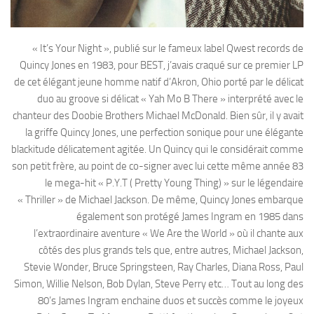
« It’s Your Night », publié sur le fameux label Qwest records de
Quincy Jones en 1983, pour BEST, j’avais craqué sur ce premier LP
de cet élégant jeune homme natif d’Akron, Ohio porté par le délicat
duo au groove si délicat « Yah Mo B There » interprété avec le
chanteur des Doobie Brothers Michael McDonald. Bien sûr, il y avait
la griffe Quincy Jones, une perfection sonique pour une élégante
blackitude délicatement agitée. Un Quincy qui le considérait comme
son petit frère, au point de co-signer avec lui cette même année 83
le mega-hit « P.Y.T ( Pretty Young Thing) » sur le légendaire
« Thriller » de Michael Jackson. De même, Quincy Jones embarque
également son protégé James Ingram en 1985 dans
l’extraordinaire aventure « We Are the World » où il chante aux
côtés des plus grands tels que, entre autres, Michael Jackson,
Stevie Wonder, Bruce Springsteen, Ray Charles, Diana Ross, Paul
Simon, Willie Nelson, Bob Dylan, Steve Perry etc… Tout au long des
80’s James Ingram enchaine duos et succès comme le joyeux