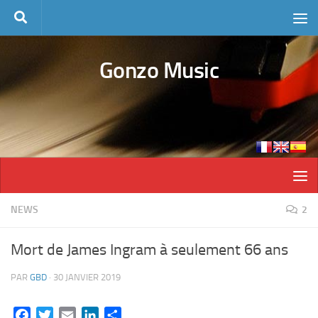
Skip to content
Gonzo Music
NEWS
2
Mort de James Ingram à seulement 66 ans
PAR
GBD
·
30 JANVIER 2019
Facebook
Twitter
Email
LinkedIn
Partager