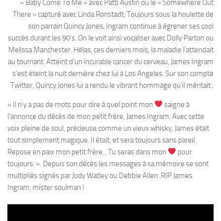
« Baby Come To Me » avec Patti Austin ou le « Somewhere Out
There » capturé avec Linda Ronstadt. Toujours sous la houlette de
son parrain Quincy Jones, Ingram continue à égrener ses cool
succès durant les 90’s. On le voit ainsi vocaliser avec Dolly Parton ou
Melissa Manchester. Hélas, ces derniers mois, la maladie l’attendait
au tournant. Atteint d’un incurable cancer du cerveau, James Ingram
s’est éteint la nuit dernière chez lui à Los Angeles. Sur son compte
Twitter, Quincy Jones lui a rendu le vibrant hommage qu’il méritait :
« Il n’y a pas de mots pour dire à quel point mon
saigne à
l’annonce du décès de mon petit frère, James Ingram. Avec cette
voix pleine de soul, précieuse comme un vieux whisky, James était
tout simplement magique. Il était, et sera toujours sans pareil.
Repose en paix mon petit frère…Tu seras dans mon
pour
toujours. ». Depuis son décès les messages à sa mémoire se sont
multipliés signés par Jody Watley ou Debbie Allen. RIP James
Ingram, mister soulman !