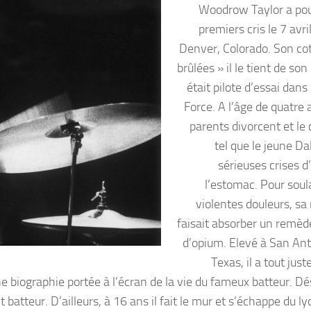
Woodrow Taylor a po
premiers cris le 7 avr
Denver, Colorado. Son cot
brûlées » il le tient de son
était pilote d’essai dans 
Force. A l’âge de quatre 
parents divorcent et le 
tel que le jeune Da
sérieuses crises d
l’estomac. Pour soul
violentes douleurs, sa
faisait absorber un remèd
d’opium. Elevé à San Ant
Texas, il a tout just
ne biographie portée à l’écran de la vie du fameux batteur. Dés
t batteur. D’ailleurs, à 16 ans il fait le mur et s’échappe du l