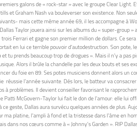
remiers galons de « rock-star » avec le groupe Clear Light. Et
tills et Graham Nash va bouleverser son existence. Non seul
s suivants- mais cette même année 69, il les accompagne à W
Dallas Taylor jouera ainsi sur les albums du « super-group » 
 trois Ferrari et gagne son premier million de dollars. Ce sera
rtait en lui ce terrible pouvoir d’autodestruction. Son pote, l
op et tu prends beaucoup trop de drogues ». Mais il n’y a pas p
sique. Alors il brûle la chandelle par les deux bouts et ses e
cancer du foie en 89. Ses potes musiciens donnent alors un co
ie réussie l’année suivante. Dés lors, le batteur va consacrer
dos à problèmes. Il devient conseiller favorisant le rapproche
Patti McGovern-Taylor lui fait le don de l’amour: elle lui off
à ce geste, Dallas aura survécu quelques années de plus. Aujo
 ma platine, l’ampli à fond et la tristesse dans l’âme en h
ais dans nos cœurs comme à « Johnny’s Garden ». RIP Dallas