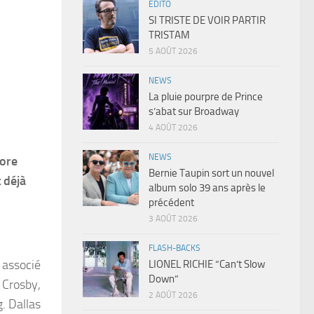
EDITO
SI TRISTE DE VOIR PARTIR
TRISTAM
5 AOÛT 2026
NEWS
La pluie pourpre de Prince
s’abat sur Broadway
4 AOÛT 2026
NEWS
nore
Bernie Taupin sort un nouvel
 déjà
album solo 39 ans après le
précédent
3 AOÛT 2026
FLASH-BACKS
 associé
LIONEL RICHIE “Can’t Slow
Down”
 Crosby,
2 AOÛT 2026
. Dallas