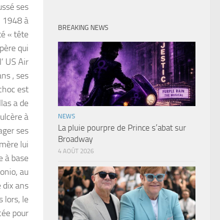
ussé ses
il 1948 à
BREAKING NEWS
é « tête
 père qui
l’ US Air
ans , ses
choc est
llas a de
’ulcère à
NEWS
La pluie pourpre de Prince s’abat sur
ager ses
Broadway
 mère lui
4 AOÛT 2026
e à base
onio, au
e dix ans
 lors, le
ycée pour