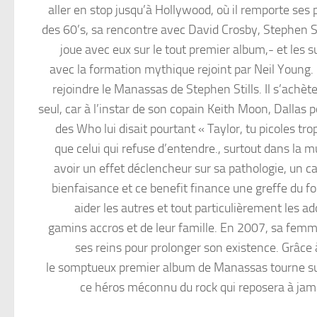
aller en stop jusqu’à Hollywood, où il remporte ses p
des 60’s, sa rencontre avec David Crosby, Stephen S
joue avec eux sur le tout premier album,- et le
avec la formation mythique rejoint par Neil Young. 
rejoindre le Manassas de Stephen Stills. Il s’achète
seul, car à l’instar de son copain Keith Moon, Dallas po
des Who lui disait pourtant « Taylor, tu picoles tr
que celui qui refuse d’entendre., surtout dans la mu
avoir un effet déclencheur sur sa pathologie, un 
bienfaisance et ce benefit finance une greffe du fo
aider les autres et tout particulièrement les a
gamins accros et de leur famille. En 2007, sa femme 
ses reins pour prolonger son existence. Grâce 
le somptueux premier album de Manassas tourne sur
ce héros méconnu du rock qui reposera à jam