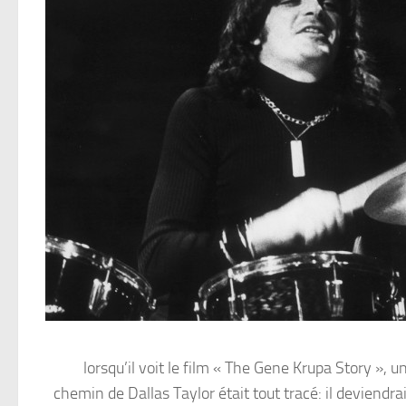
lorsqu’il voit le film « The Gene Krupa Story », u
chemin de Dallas Taylor était tout tracé: il deviendrai