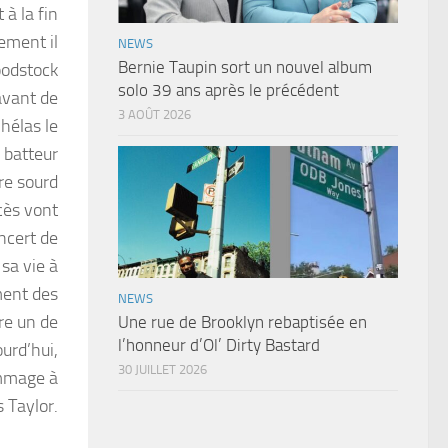
 à la fin
ement il
NEWS
Bernie Taupin sort un nouvel album
oodstock
solo 39 ans après le précédent
avant de
3 AOÛT 2026
 hélas le
e batteur
ire sourd
xcès vont
ncert de
 sa vie à
ment des
NEWS
re un de
Une rue de Brooklyn rebaptisée en
l’honneur d’Ol’ Dirty Bastard
urd’hui,
30 JUILLET 2026
ommage à
 Taylor.