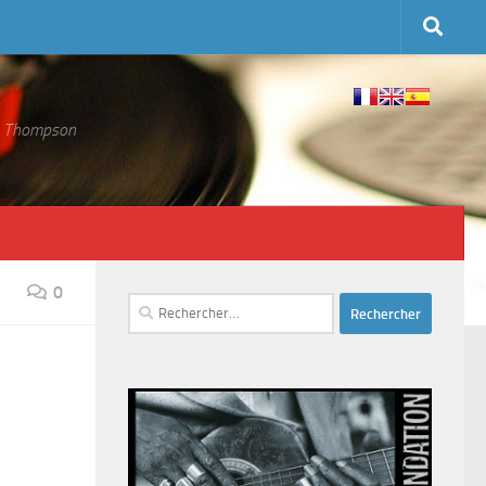
 S. Thompson
0
Rechercher :