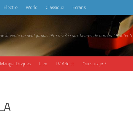
Electro
World
Classique
Ecrans
 que la vérité ne peut jamais être révélée aux heures de bureau." Hunter
Mange-Disques
Live
TV Addict
Qui suis-je ?
 LA