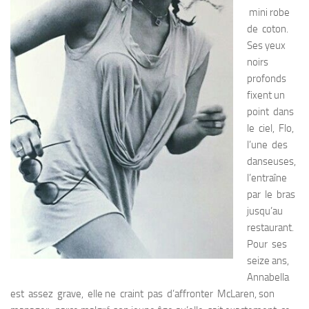
mini­ robe
de coton.
Ses yeux
noirs
profonds
fixent un
point dans
le ciel, Flo,
l’une des
danseuses,
l’entraîne
par le bras
jusqu’au
restaurant.
Pour ses
seize ans,
Annabella
est assez grave, elle ne craint pas d’affronter McLaren, son