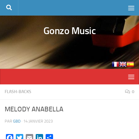
Skip to content
Gonzo Music
FLASH-BACKS
0
MELODY ANABELLA
PAR
GBD
·
14 JANVIER 2023
Facebook
Twitter
Email
LinkedIn
Partager