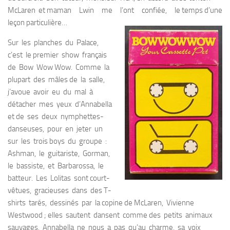
McLaren et maman Lwin me l’ont confiée, le temps d’une
leçon particulière…
Sur les planches du Palace,
c’est le premier show français
de Bow Wow Wow. Comme la
plupart des mâles de la salle,
j’avoue avoir eu du mal à
détacher mes yeux d’Annabella
et de ses deux nymphettes-
danseuses, pour en jeter un
sur les trois boys du groupe :
Ashman, le guitariste, Gorman,
le bassiste, et Barbarossa, le
batteur. Les Lolitas sont court-
vêtues, gracieuses dans des T-
shirts tarés, dessinés par la copine de McLaren, Vivienne
Westwood ; elles sautent dansent comme des petits animaux
sauvages. Annabella ne nous a pas qu’au charme, sa voix