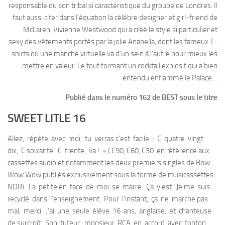
responsable du son tribal si caractéristique du groupe de Londres. Il
faut aussi citer dans l’équation la célèbre designer et girl-friend de
McLaren, Vivienne Westwood qui a créé le style si particulier et
sexy des vêtements portés par la jolie Anabella, dont les fameux T-
shirts où une manche virtuelle va d’un sein à l’autre pour mieux les
mettre en valeur. Le tout formant un cocktail explosif qui a bien
entendu enflammé le Palace…
Publié dans le numéro 162 de BEST sous le titre
SWEET LITLE 16
Allez, répète avec moi, tu verras c’est facile ; C quatre vingt
dix, C soixante, C trente, va ! » ( C90, C60, C30 en référence aux
cassettes audio et notamment les deux premiers singles de Bow
Wow Wow publiés exclusivement sous la forme de musicassettes:
NDR). La petite en face de moi se marre. Ça y est. Je me suis
recyclé dans l’enseignement. Pour l’instant, ça ne marche pas
mal, merci. J’ai une seule élève. 16 ans, anglaise, et chanteuse
de surcroît. Son tuteur, monsieur RCA, en accord avec tonton