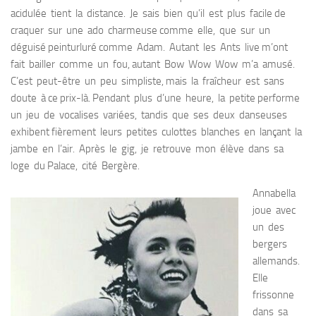
acidulée tient la distance. Je sais bien qu’il est plus facile de
craquer sur une ado charmeuse comme elle, que sur un
déguisé peinturluré comme Adam. Autant les Ants live m’ont
fait bailler comme un fou, autant Bow Wow Wow m’a amusé.
C’est peut-être un peu simpliste, mais la fraîcheur est sans
doute à ce prix-là. Pendant plus d’une heure, la petite performe
un jeu de vocalises variées, tandis que ses deux danseuses
exhibent fièrement leurs petites culottes blanches en lançant la
jambe en l’air. Après le gig, je retrouve mon élève dans sa
loge du Palace, cité Bergère.
Annabella
joue avec
un des
bergers
allemands.
Elle
frissonne
dans sa