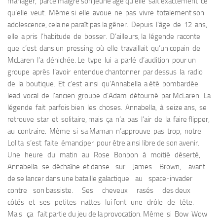
manager, parce malgré son jeune âge qu’elle sait exactement ce
qu’elle veut. Même si elle avoue ne pas vivre totalement son
adolescence, cela ne paraît pas la gêner. Depuis l’âge de 12 ans,
elle a pris l’habitude de bosser. D’ailleurs, la légende raconte
que c’est dans un pressing où elle travaillait qu’un copain de
McLaren l’a dénichée. Le type lui a parlé d’audition pour un
groupe après l’avoir entendue chantonner par dessus la radio
de la boutique. Et c’est ainsi qu’Annabella a été bombardée
lead vocal de l’ancien groupe d’Adam détourné par McLaren. La
légende fait parfois bien les choses. Annabella, à seize ans, se
retrouve star et solitaire, mais ça n’a pas l’air de la faire flipper,
au contraire. Même si sa Maman n’approuve pas trop, notre
Lolita s’est faite émanciper pour être ainsi libre de son avenir.
Une heure du matin au Rose Bonbon à moitié déserté,
Annabella se déchaîne et danse sur James Brown, avant
de se lancer dans une bataille galactique au space-invader
contre son bassiste. Ses cheveux rasés des deux
côtés et ses petites nattes lui font une drôle de tête.
Mais ça fait partie du jeu de la provocation. Même si Bow Wow