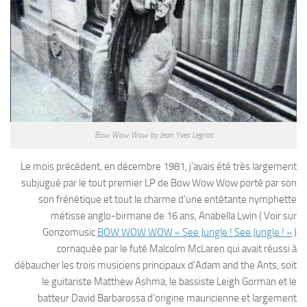
Bow Wow Wow by Jean Yves Legras
Le mois précédent, en décembre 1981, j’avais été très largement
subjugué par le tout premier LP de Bow Wow Wow porté par son
son frénétique et tout le charme d’une entêtante nymphette
métisse anglo-birmane de 16 ans, Anabella Lwin ( Voir sur
Gonzomusic
BOW WOW WOW « See Jungle ! See Jungle ! »
)
cornaquée par le futé Malcolm McLaren qui avait réussi à
débaucher les trois musiciens principaux d’Adam and the Ants, soit
le guitariste Matthew Ashma, le bassiste Leigh Gorman et le
batteur David Barbarossa d’origine mauricienne et largement