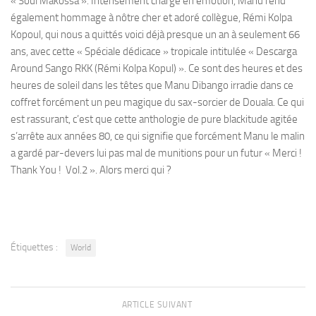
« Soul Makossa ». Intensément chargé en émotion, Manu rend
également hommage à nôtre cher et adoré collègue, Rémi Kolpa
Kopoul, qui nous a quittés voici déjà presque un an à seulement 66
ans, avec cette « Spéciale dédicace » tropicale intitulée « Descarga
Around Sango RKK (Rémi Kolpa Kopul) ». Ce sont des heures et des
heures de soleil dans les têtes que Manu Dibango irradie dans ce
coffret forcément un peu magique du sax-sorcier de Douala. Ce qui
est rassurant, c’est que cette anthologie de pure blackitude agitée
s’arrête aux années 80, ce qui signifie que forcément Manu le malin
a gardé par-devers lui pas mal de munitions pour un futur « Merci !
Thank You ! Vol.2 ». Alors merci qui ?
Étiquettes :
World
ARTICLE SUIVANT