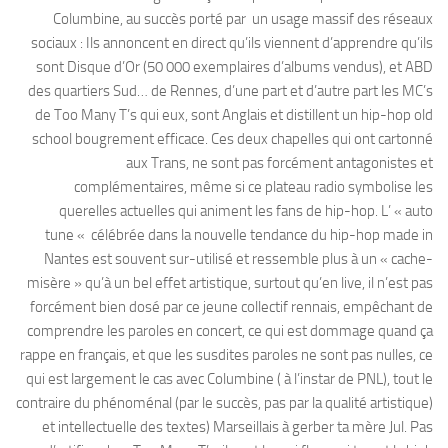
Columbine, au succès porté par un usage massif des réseaux
sociaux : Ils annoncent en direct qu’ils viennent d’apprendre qu’ils
sont Disque d’Or (50 000 exemplaires d’albums vendus), et ABD
des quartiers Sud… de Rennes, d’une part et d’autre part les MC’s
de Too Many T’s qui eux, sont Anglais et distillent un hip-hop old
school bougrement efficace. Ces deux chapelles qui ont cartonné
aux Trans, ne sont pas forcément antagonistes et
complémentaires, même si ce plateau radio symbolise les
querelles actuelles qui animent les fans de hip-hop. L’ « auto
tune « célébrée dans la nouvelle tendance du hip-hop made in
Nantes est souvent sur-utilisé et ressemble plus à un « cache-
misère » qu’à un bel effet artistique, surtout qu’en live, il n’est pas
forcément bien dosé par ce jeune collectif rennais, empêchant de
comprendre les paroles en concert, ce qui est dommage quand ça
rappe en français, et que les susdites paroles ne sont pas nulles, ce
qui est largement le cas avec Columbine ( à l’instar de PNL), tout le
contraire du phénoménal (par le succès, pas par la qualité artistique)
et intellectuelle des textes) Marseillais à gerber ta mère Jul. Pas