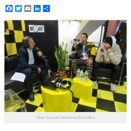
Facebook
Twitter
Email
LinkedIn
Partager
Olivier Cachin et Colombine by Rachid Bara