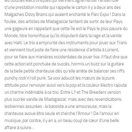
les boucles électroniques qui viennent agrémenter l’ensemble
d’une prestation insolite qui rappelle le carton il y a deux ans des
Malgaches Dizzy Brains qui avaient enchanté le Parc Expo ! Dans la
foulée, des artistes de Madagascar tentent de sortir de leur Pays,
une gageure en rappelant que cette Île est le Pays le plus pauvre du
Monde, titre honorifique qu’ils disputent dans la rage et la vanille
avec Haïti. Le trio a emprunté des instruments pour jouer aux Trans
et viennent tout juste de faire une résidence d’artiste à Lorient,
pour se faire aux manières occidentales de jouer live. Il faut dire que
cette action est ponctuée de succès, hormis un buzz sur la guitare
de la belle petite chanteuse dès qu’elle arrête de balancer ses riffs
punchy rock’n’roll punk. Sa voix adoucit les mœurs de la punk
attitude pour renvoyer aussi vers la pop et la couleur électro rajoute
un charme indéniable à ce trio. Entre L7 et The Breeders version
plus sucrée vanille de Madagascar, mais avec des revendications
lesbiennes assurées : la bassiste a une amoureuse, mais la
chanteuse avoue être seule et cherche l’Amour ! De l’amour en
musique, par contre, il y en a, un beau coup de cœur d’une belle
affaire à suivre…