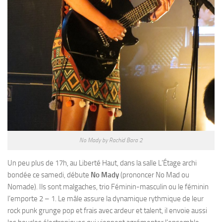
No Mady by Rachid Bara 2
Un peu plus de 17h, au Liberté Haut, dans la salle L’Étage archi
bondée ce samedi, débute
No Mady
(prononcer No Mad ou
Nomade). Ils sont malgaches, trio Féminin-masculin ou le féminin
l’emporte 2 – 1. Le mâle assure la dynamique rythmique de leur
rock punk grunge pop et frais avec ardeur et talent, il envoie aussi