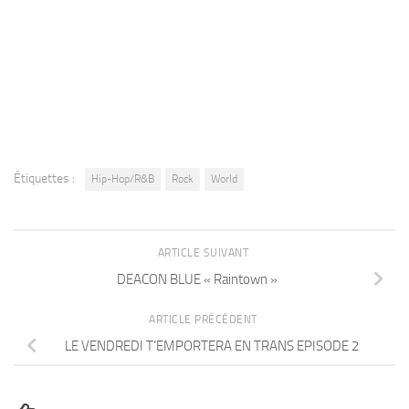
Étiquettes :
Hip-Hop/R&B
Rock
World
ARTICLE SUIVANT
DEACON BLUE « Raintown »
ARTICLE PRÉCÉDENT
LE VENDREDI T’EMPORTERA EN TRANS EPISODE 2