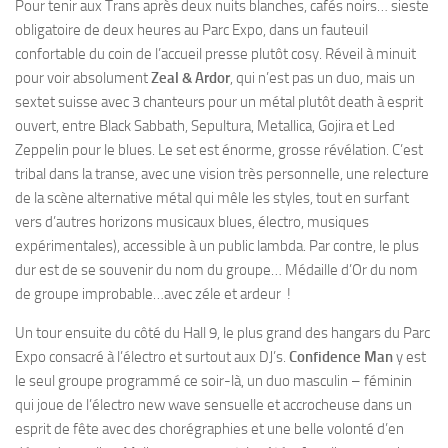
Pour tenir aux Trans après deux nuits blanches, cafés noirs… sieste
obligatoire de deux heures au Parc Expo, dans un fauteuil
confortable du coin de l’accueil presse plutôt cosy. Réveil à minuit
pour voir absolument
Zeal & Ardor
, qui n’est pas un duo, mais un
sextet suisse avec 3 chanteurs pour un métal plutôt death à esprit
ouvert, entre Black Sabbath, Sepultura, Metallica, Gojira et Led
Zeppelin pour le blues. Le set est énorme, grosse révélation. C’est
tribal dans la transe, avec une vision très personnelle, une relecture
de la scène alternative métal qui mêle les styles, tout en surfant
vers d’autres horizons musicaux blues, électro, musiques
expérimentales), accessible à un public lambda. Par contre, le plus
dur est de se souvenir du nom du groupe… Médaille d’Or du nom
de groupe improbable…avec zéle et ardeur !
Un tour ensuite du côté du Hall 9, le plus grand des hangars du Parc
Expo consacré à l’électro et surtout aux DJ’s.
Confidence Man
y est
le seul groupe programmé ce soir-là, un duo masculin – féminin
qui joue de l’électro new wave sensuelle et accrocheuse dans un
esprit de fête avec des chorégraphies et une belle volonté d’en