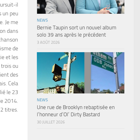
ursuit-il
is un peu
NEWS
re. Je me
Bernie Taupin sort un nouvel album
son dans
solo 39 ans après le précédent
e chanson
3 AOÛT 2026
misme de
e et les
 trois ou
ient des
is. Cela
ié le 23
de 2014.
NEWS
Une rue de Brooklyn rebaptisée en
 titres.
l’honneur d’Ol’ Dirty Bastard
30 JUILLET 2026