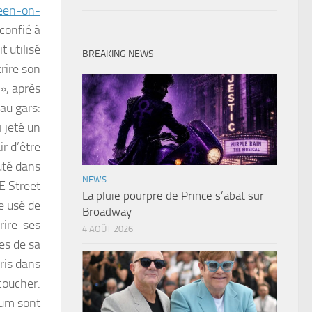
teen-on-
 confié à
t utilisé
BREAKING NEWS
rire son
», après
 au gars:
i jeté un
ir d’être
auté dans
NEWS
E Street
La pluie pourpre de Prince s’abat sur
te usé de
Broadway
rire ses
4 AOÛT 2026
es de sa
ris dans
coucher.
bum sont