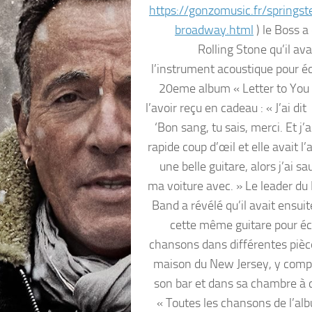
https://gonzomusic.fr/springs
broadway.html
) le Boss a
Rolling Stone qu’il avai
l’instrument acoustique pour éc
20eme album « Letter to You 
l’avoir reçu en cadeau : « J’ai dit
‘Bon sang, tu sais, merci. Et j’a
rapide coup d’œil et elle avait l’a
une belle guitare, alors j’ai s
ma voiture avec. » Le leader du 
Band a révélé qu’il avait ensui
cette même guitare pour éc
chansons dans différentes pièc
maison du New Jersey, y comp
son bar et dans sa chambre à 
« Toutes les chansons de l’al