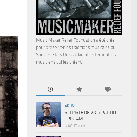
Music Maker Relief Foundation a été crée
pour préserver les traditions musicales du
Sud des Etats Unis, aidant directement les
musiciens qui les créent.
EDITO
SI TRISTE DE VOIR PARTIR
TRISTAM
5 AOÛT 2026