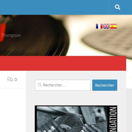
 S. Thompson
0
Rechercher :