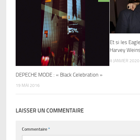
Et si les Eag
Harvey Weins
8 JANVIER 2020
DEPECHE MODE : « Black Celebration »
19 MAI 2016
LAISSER UN COMMENTAIRE
Commentaire
*