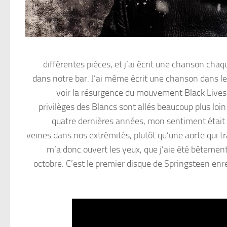
différentes pièces, et j’ai écrit une chanson chaq
dans notre bar. J’ai même écrit une chanson dans l
voir la résurgence du mouvement Black Lives Ma
privilèges des Blancs sont allés beaucoup plus loin 
quatre dernières années, mon sentiment était q
veines dans nos extrémités, plutôt qu’une aorte qui tr
m’a donc ouvert les yeux, que j’aie été bêtement
octobre. C’est le premier disque de Springsteen enr