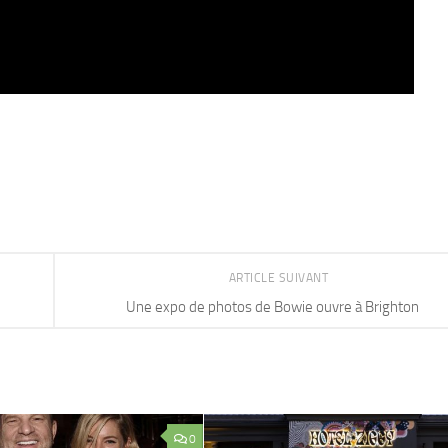
ARTICLE SUIVANT
Une expo de photos de Bowie ouvre à Brighton
0