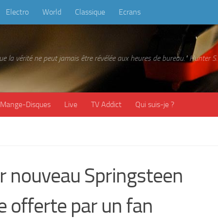
Electro
World
Classique
Ecrans
 que la vérité ne peut jamais être révélée aux heures de bureau." Hunter
Mange-Disques
Live
TV Addict
Qui suis-je ?
tur nouveau Springsteen
 offerte par un fan