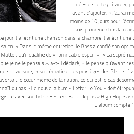
nées de cette guitare », po
avant d’ajouter, « J’aurai m
moins de 10 jours pour l’écri
suis promené dans la mai
ue jour. J’ai écrit une chanson dans la chambre. J’ai écrit un
e salon. » Dans le même entretien, le Boss a confié son opti
tter, qu’il qualifie de « formidable espoir » . « La suprémati
que je ne le pensais », a-t-il déclaré, « Je pense qu’avant ces
ue le racisme, la suprématie et les privilèges des Blancs éta
aversait le cœur même de la nation, ce qui est le cas désorma
 naïf ou pas ».Le nouvel album « Letter To You » doit êtrepubl
egistré avec son fidèle E Street Band depuis « High Hopes » 
L’album compte 12