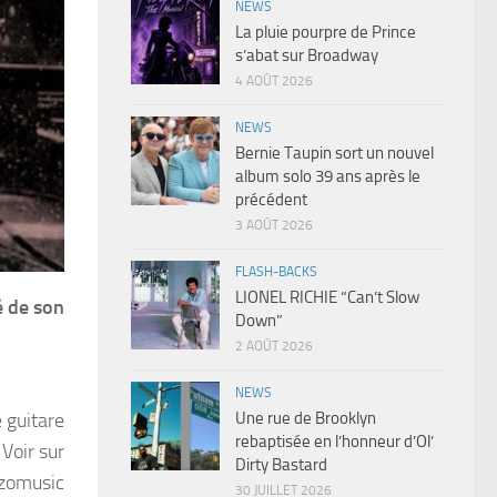
NEWS
La pluie pourpre de Prince
s’abat sur Broadway
4 AOÛT 2026
NEWS
Bernie Taupin sort un nouvel
album solo 39 ans après le
précédent
3 AOÛT 2026
FLASH-BACKS
LIONEL RICHIE “Can’t Slow
é de son
Down”
2 AOÛT 2026
NEWS
Une rue de Brooklyn
 guitare
rebaptisée en l’honneur d’Ol’
Voir sur
Dirty Bastard
zomusic
30 JUILLET 2026