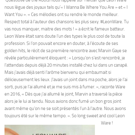
Questlove de the Roots nous rappelle sur Twitter que Leon Ware
nous lègue des joyaux tels qu’« I Wanna Be Where You Are » et « I
Want You ». « Ces mélodies ont su rendre le monde meilleur.
Respect total à l’auteur des chansons les plus sexy. #LeonWare. Tu
vas nous manquer, maitre des mots ! » a écrit le fameux batteur.
Leon Ware était sans doute l’un des types le plus cool de toute la
profession. Si l’on pouvait encore en douter, à l’écoute de ses
golden hits, le récit de sa première rencontre avec Marvin Gaye se
révèle particulièrement éloquent : « Lorsqu’on s’est rencontré, je
l’attendais depuis déjà 20 minutes installé chez lui dans un canapé.
Mais j’avais déjà senti l’arôme bienvenu qui embaumait si
délicieusement les lieux. J’avais un joint dans ma poche, alors je l’ai
sorti, puis je l’ai allumé et je me suis mis à fumer. », raconte Ware
en 2016, « Dès que j’ai allumé le joint, Marvin a traversé la pièce
alors je le lui ai tendu. Nous avions donc fumé un bon gros joint
avant même qu’on ne se soit présentés l’un à l’autre. Nous avons
toujours été sur le même tempo. ». So long sweet and cool Leon
Ware !