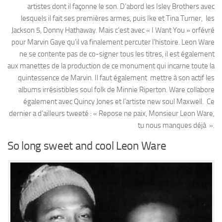
artistes dont il façonne le son. D’abord les Isley Brothers avec
lesquels il fait ses premières armes, puis Ike et Tina Turner, les
Jackson 5, Donny Hathaway. Mais c’est avec « I Want You » orfévré
pour Marvin Gaye qu’il va finalement percuter l’histoire. Leon Ware
ne se contente pas de co-signer tous les titres, il est également
aux manettes de la production de ce monument qui incarne toute la
quintessence de Marvin. Il faut également mettre à son actif les
albums irrésistibles soul folk de Minnie Riperton. Ware collabore
également avec Quincy Jones et l’artiste new soul Maxwell. Ce
dernier a d’ailleurs tweeté : « Repose ne paix, Monsieur Leon Ware,
tu nous manques déjà ».
So long sweet and cool Leon Ware