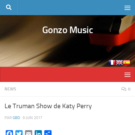
Skip to content
Gonzo Music
NEWS
0
Le Truman Show de Katy Perry
PAR
GBD
·
9 JUIN 2017
Facebook
Twitter
Email
LinkedIn
Partager