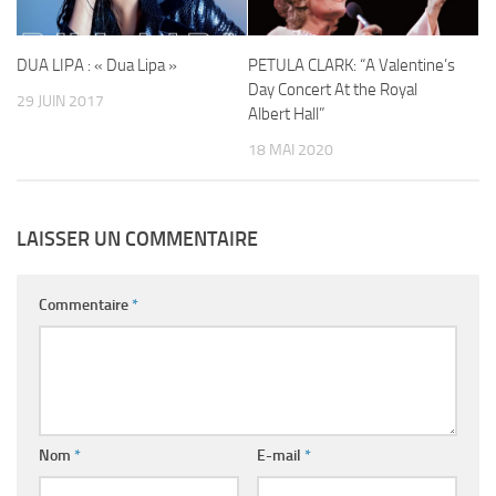
DUA LIPA : « Dua Lipa »
PETULA CLARK: “A Valentine’s
Day Concert At the Royal
29 JUIN 2017
Albert Hall”
18 MAI 2020
LAISSER UN COMMENTAIRE
Commentaire
*
Nom
*
E-mail
*