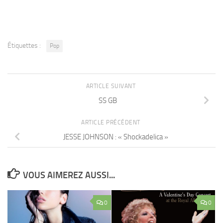
Étiquettes :
Pop
ARTICLE SUIVANT
SS GB
ARTICLE PRÉCÉDENT
JESSE JOHNSON : « Shockadelica »
VOUS AIMEREZ AUSSI...
0
0