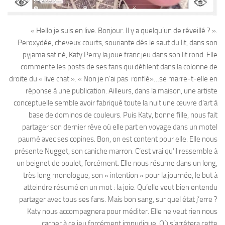
« Hello je suis en live. Bonjour. Il y a quelqu’un de réveillé ? ».
Peroxydée, cheveux courts, souriante dés le saut du lit, dans son
pyjama satiné, Katy Perry la joue franc jeu dans son lit rond. Elle
commente les posts de ses fans qui défilent dans la colonne de
droite du « live chat ». « Non je n’ai pas ronflé»…se marre-t-elle en
réponse à une publication. Ailleurs, dans la maison, une artiste
conceptuelle semble avoir fabriqué toute la nuit une œuvre d’art à
base de dominos de couleurs. Puis Katy, bonne fille, nous fait
partager son dernier rêve où elle part en voyage dans un motel
paumé avec ses copines. Bon, on est content pour elle. Elle nous
présente Nugget, son caniche marron. C’est vrai qu’il ressemble à
un beignet de poulet, forcément. Elle nous résume dans un long,
très long monologue, son « intention » pour la journée, le but à
atteindre résumé en un mot : la joie. Qu’elle veut bien entendu
partager avec tous ses fans. Mais bon sang, sur quel état j’erre ?
Katy nous accompagnera pour méditer. Elle ne veut rien nous
cacher à ce jeu forcément impudique. Où s’arrêtera cette