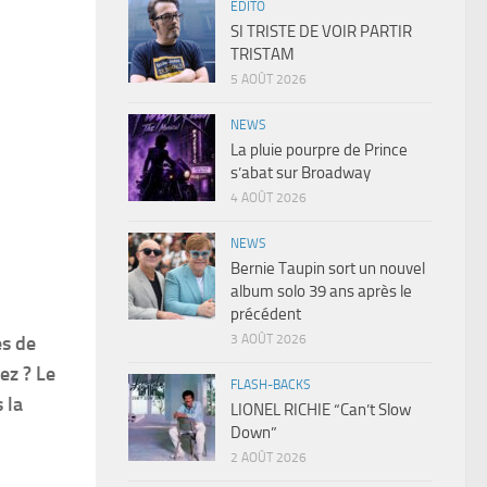
EDITO
SI TRISTE DE VOIR PARTIR
TRISTAM
5 AOÛT 2026
NEWS
La pluie pourpre de Prince
s’abat sur Broadway
4 AOÛT 2026
NEWS
Bernie Taupin sort un nouvel
album solo 39 ans après le
précédent
3 AOÛT 2026
es de
ez ? Le
FLASH-BACKS
 la
LIONEL RICHIE “Can’t Slow
Down”
2 AOÛT 2026