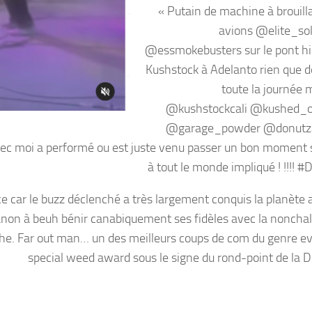
« Putain de machine à brouill
avions @elite_sol
@essmokebusters sur le pont hie
Kushstock à Adelanto rien que d
toute la journée 
@kushstockcali @kushed_
@garage_powder @donutz4
ec moi a performé ou est juste venu passer un bon moment 
à tout le monde impliqué ! !!!! 
e car le buzz déclenché a très largement conquis la planète 
non à beuh bénir canabiquement ses fidèles avec la noncha
he. Far out man… un des meilleurs coups de com du genre ev
special weed award sous le signe du rond-point de la D