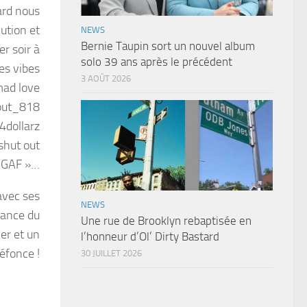
ard nous
ution et
NEWS
Bernie Taupin sort un nouvel album
r soir à
solo 39 ans après le précédent
es vibes
3 AOÛT 2026
mad love
out_818
dollarz
shut out
#DGAF »…
avec ses
NEWS
lance du
Une rue de Brooklyn rebaptisée en
er et un
l’honneur d’Ol’ Dirty Bastard
éfonce !
30 JUILLET 2026