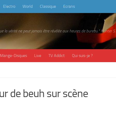
Electro
World
Classique
Ecrans
 que la vérité ne peut jamais être révélée aux heures de bureau." Hunter
Mange-Disques
Live
TV Addict
Qui suis-je ?
ur de beuh sur scène