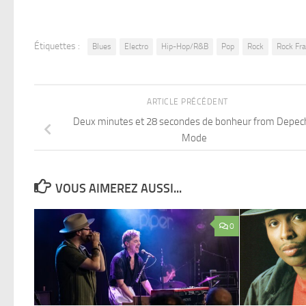
Étiquettes :
Blues
Electro
Hip-Hop/R&B
Pop
Rock
Rock Fra
ARTICLE PRÉCÉDENT
Deux minutes et 28 secondes de bonheur from Depec
Mode
VOUS AIMEREZ AUSSI...
0