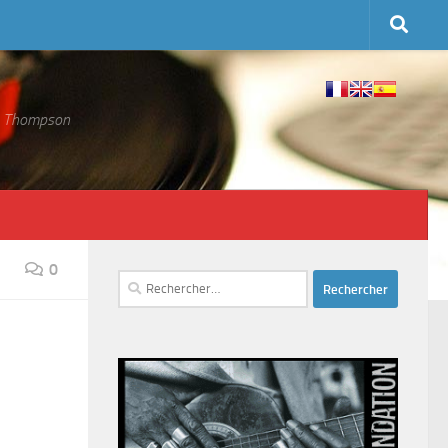
 S. Thompson
0
Rechercher :