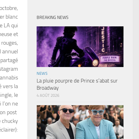
 octobre,
er blanc
BREAKING NEWS
e LA qui
meuse et
 rouges,
l annuel
a partagé
nstagram
NEWS
cannabis
La pluie pourpre de Prince s’abat sur
 vers la
Broadway
ingle, le
4 AOÛT 2026
 l’on ne
son post
e chucky
clairer):