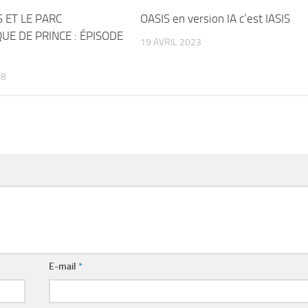
 ET LE PARC
OASIS en version IA c’est IASIS
UE DE PRINCE : ÉPISODE
19 AVRIL 2023
18
E-mail
*