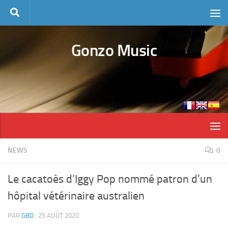
Skip to content
Gonzo Music
NEWS
0
Le cacatoès d’Iggy Pop nommé patron d’un
hôpital vétérinaire australien
PAR
GBD
·
25 AOÛT 2020