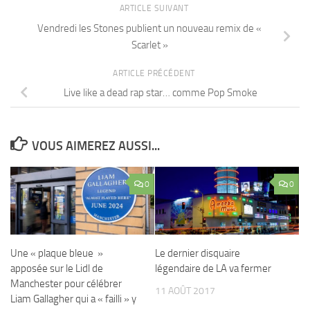
ARTICLE SUIVANT
Vendredi les Stones publient un nouveau remix de «
Scarlet »
ARTICLE PRÉCÉDENT
Live like a dead rap star… comme Pop Smoke
VOUS AIMEREZ AUSSI...
0
0
Une « plaque bleue »
Le dernier disquaire
apposée sur le Lidl de
légendaire de LA va fermer
Manchester pour célébrer
11 AOÛT 2017
Liam Gallagher qui a « failli » y