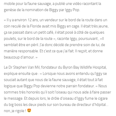
mobile pour la faune sauvage, a publié une vidéo racontant la
genèse de la nomination de Biggy par Iggy Pop.
« Il y a environ 12 ans, un vendeur sur le bord de la route dans un
coin reculé de la Floride avait mis Biggy en cage. Il était très jeune,
ça se passait dans un petit café, il était posé à côté de quelques
poulets, sur le bord de la route », raconte Iggy, poursuivant , »Il
semblait être en péril. J’ai donc décidé de prendre soin de lui, de
manière responsable. Et c’est ce que j’ai fait. Il reçoit, et donne
beaucoup d’amour. »
Le Dr Stephen Van Mil, fondateur du Byron Bay Wildlife Hospital,
explique ensuite que : « Lorsque nous avons entendu qu’Iggy se
souciait autant que nous de la faune sauvage, il était tout à fait
logique que Biggy Pop devienne notre parrain fondateur. « Nous
sommes très honorés qu’il soit l’oiseau qui nous aide à faire passer
le message. Et depuis lors, le drôle d’oiseau d’Iggy fume le cigare
du big boss les deux pieds sur son bureau de directeur d’hôpital…
non, je rigole !