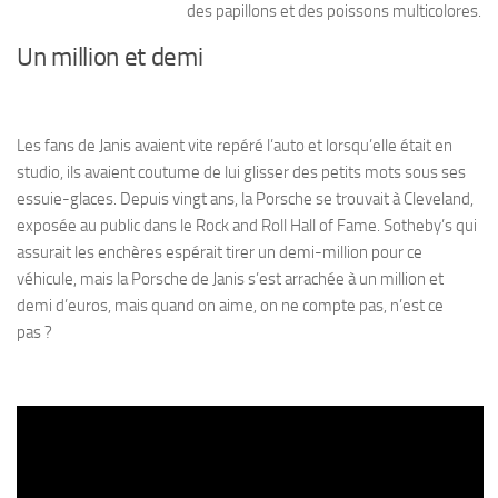
des papillons et des poissons multicolores.
Un million et demi
Les fans de Janis avaient vite repéré l’auto et lorsqu’elle était en
studio, ils avaient coutume de lui glisser des petits mots sous ses
essuie-glaces. Depuis vingt ans, la Porsche se trouvait à Cleveland,
exposée au public dans le Rock and Roll Hall of Fame. Sotheby’s qui
assurait les enchères espérait tirer un demi-million pour ce
véhicule, mais la Porsche de Janis s’est arrachée à un million et
demi d’euros, mais quand on aime, on ne compte pas, n’est ce
pas ?