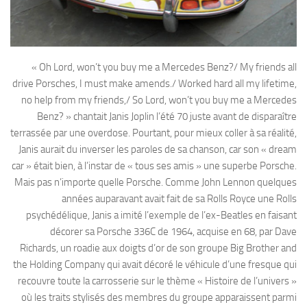
« Oh Lord, won’t you buy me a Mercedes Benz?/ My friends all
drive Porsches, I must make amends./ Worked hard all my lifetime,
no help from my friends,/ So Lord, won’t you buy me a Mercedes
Benz? » chantait Janis Joplin l’été 70 juste avant de disparaître
terrassée par une overdose. Pourtant, pour mieux coller à sa réalité,
Janis aurait du inverser les paroles de sa chanson, car son « dream
car » était bien, à l’instar de « tous ses amis » une superbe Porsche.
Mais pas n’importe quelle Porsche. Comme John Lennon quelques
années auparavant avait fait de sa Rolls Royce une Rolls
psychédélique, Janis a imité l’exemple de l’ex-Beatles en faisant
décorer sa Porsche 336C de 1964, acquise en 68, par Dave
Richards, un roadie aux doigts d’or de son groupe Big Brother and
the Holding Company qui avait décoré le véhicule d’une fresque qui
recouvre toute la carrosserie sur le thème « Histoire de l’univers »
où les traits stylisés des membres du groupe apparaissent parmi