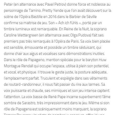
Peter (en alternance avec Pavel Petrov) donne force et noblesse au
personnage de Tamino. Pretty Yende que l’on avait découvert sur la
scène de l’Opéra Bastille en 2016 dans le Barbier de Séville
confirme sa maitrise de jeu. Son « Ach ich fühls », porté par un
timbre lumineux est remarquable. En Reine de la Nuit, la soprano
Caroline Wettergreen (en alternance avec Olga Pudova) fait ses
premiers pas très remarqués à l’Opéra de Paris. Sa voix bien placée
est sensible, émouvante et possède un timbre séduisant, qui
donne chair aux aigus et vocalises sans démonstrations inutiles.
Dans le rôle de Papageno, mention spéciale pour le baryton Huw
Montague Rendall qui occupe l’espace, utilise à plein son potentiel,
et vocal, et physique. Il trouve le geste juste, la posture adéquate,
l’emplacement parfait. Truculent et espiègle dans ses vêtements
de routard-randonneur, il nous fait passer du rire aux larmes. Sa
voix puissante et chaude, ses mimiques et son jeu intense captent
l’attention. La voix basse de René Pape incarne superbement l’âme
sombre de Sarastro, très impressionnant dans le jeu. Même si son
rôle de Papagena est scéniquement moins marquant, la soprano