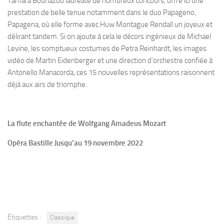
Tamara Bounazou lauréate de nombreux concours, offre ici une
prestation de belle tenue notamment dans le duo Papageno,
Papagena, où elle forme avec Huw Montague Rendall un joyeux et
délirant tandem. Si on ajoute à cela le décors ingénieux de Michael
Levine, les somptueux costumes de Petra Reinhardt, les images
vidéo de Martin Eidenberger et une direction d’orchestre confiée à
Antonello Manacorda, ces 15 nouvelles représentations raisonnent
déjà aux airs de triomphe.
La flute enchantée de
Wolfgang Amadeus Mozart
Opéra Bastille Jusqu’au 19 novembre 2022
Étiquettes :
Classique