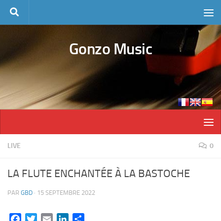
Skip to content
Gonzo Music
LIVE
0
LA FLUTE ENCHANTÉE À LA BASTOCHE
PAR
GBD
·
15 SEPTEMBRE 2022
Facebook
Twitter
Email
LinkedIn
Partager