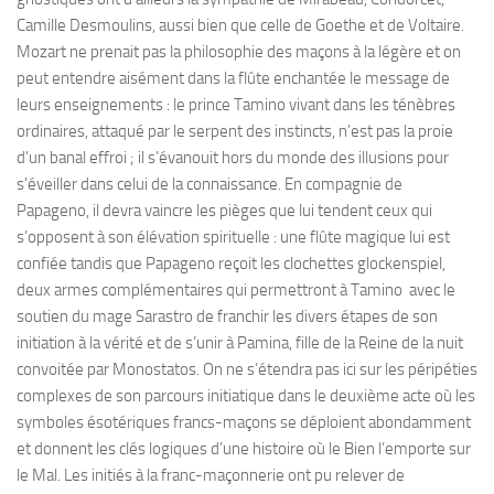
Camille Desmoulins, aussi bien que celle de Goethe et de Voltaire.
Mozart ne prenait pas la philosophie des maçons à la légère et on
peut entendre aisément dans la flûte enchantée le message de
leurs enseignements : le prince Tamino vivant dans les ténèbres
ordinaires, attaqué par le serpent des instincts, n’est pas la proie
d’un banal effroi ; il s’évanouit hors du monde des illusions pour
s’éveiller dans celui de la connaissance. En compagnie de
Papageno, il devra vaincre les pièges que lui tendent ceux qui
s’opposent à son élévation spirituelle : une flûte magique lui est
confiée tandis que Papageno reçoit les clochettes glockenspiel,
deux armes complémentaires qui permettront à Tamino avec le
soutien du mage Sarastro de franchir les divers étapes de son
initiation à la vérité et de s’unir à Pamina, fille de la Reine de la nuit
convoitée par Monostatos. On ne s’étendra pas ici sur les péripéties
complexes de son parcours initiatique dans le deuxième acte où les
symboles ésotériques francs-maçons se déploient abondamment
et donnent les clés logiques d’une histoire où le Bien l’emporte sur
le Mal. Les initiés à la franc-maçonnerie ont pu relever de