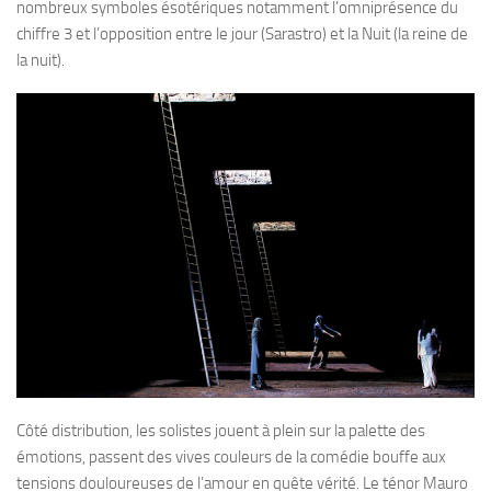
nombreux symboles ésotériques notamment l’omniprésence du
chiffre 3 et l’opposition entre le jour (Sarastro) et la Nuit (la reine de
la nuit).
Côté distribution, les solistes jouent à plein sur la palette des
émotions, passent des vives couleurs de la comédie bouffe aux
tensions douloureuses de l’amour en quête vérité. Le ténor Mauro