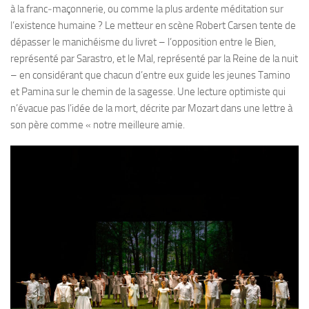
à la franc‑maçonnerie, ou comme la plus ardente méditation sur
l’existence humaine ? Le metteur en scène Robert Carsen tente de
dépasser le manichéisme du livret – l’opposition entre le Bien,
représenté par Sarastro, et le Mal, représenté par la Reine de la nuit
– en considérant que chacun d’entre eux guide les jeunes Tamino
et Pamina sur le chemin de la sagesse. Une lecture optimiste qui
n’évacue pas l’idée de la mort, décrite par Mozart dans une lettre à
son père comme « notre meilleure amie.