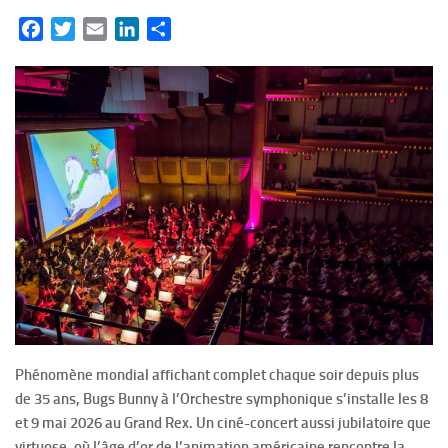
Facebook
Twitter
Email
LinkedIn
Partager
Phénomène mondial affichant complet chaque soir depuis plus
de 35 ans, Bugs Bunny à l’Orchestre symphonique s’installe les 8
et 9 mai 2026 au Grand Rex. Un ciné-concert aussi jubilatoire que
virtuose, où l’âge d’or de l’animation américaine rencontre la