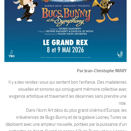
Par Jean-Christophe MARY
Il y a des rendez-vous qui sentent bon l’enfance. Des madeleines
visuelles et sonores qui conjuguent mémoire collective avec
exigence artistique et traversent les décennies sans prendre une
ride.
Dans l’écrin Art déco du plus grand cinéma d’Europe, les
irrévérences de Bugs Bunny et de la galaxie Looney Tunes se
déploient avec une ampleur nouvelle, portées par la puissance d’un