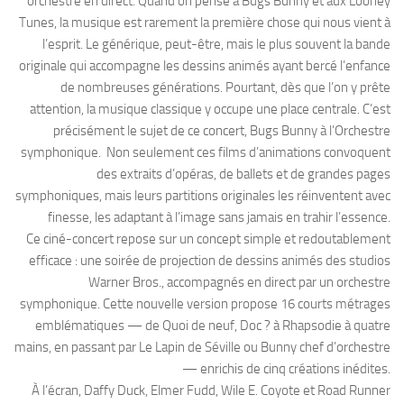
orchestre en direct. Quand on pense à Bugs Bunny et aux Looney
Tunes, la musique est rarement la première chose qui nous vient à
l’esprit. Le générique, peut-être, mais le plus souvent la bande
originale qui accompagne les dessins animés ayant bercé l’enfance
de nombreuses générations. Pourtant, dès que l’on y prête
attention, la musique classique y occupe une place centrale. C’est
précisément le sujet de ce concert, Bugs Bunny à l’Orchestre
symphonique. Non seulement ces films d’animations convoquent
des extraits d’opéras, de ballets et de grandes pages
symphoniques, mais leurs partitions originales les réinventent avec
finesse, les adaptant à l’image sans jamais en trahir l’essence.
Ce ciné-concert repose sur un concept simple et redoutablement
efficace : une soirée de projection de dessins animés des studios
Warner Bros., accompagnés en direct par un orchestre
symphonique. Cette nouvelle version propose 16 courts métrages
emblématiques — de Quoi de neuf, Doc ? à Rhapsodie à quatre
mains, en passant par Le Lapin de Séville ou Bunny chef d’orchestre
— enrichis de cinq créations inédites.
À l’écran, Daffy Duck, Elmer Fudd, Wile E. Coyote et Road Runner