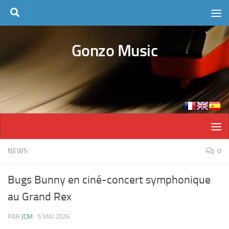
Skip to content
Gonzo Music
NEWS
0
Bugs Bunny en ciné-concert symphonique
au Grand Rex
PAR
JCM
·
5 MAI 2026