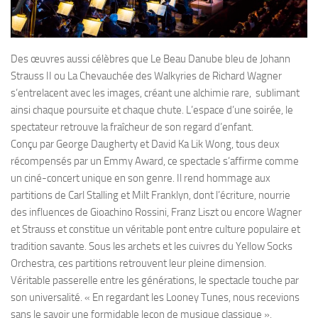
Des œuvres aussi célèbres que Le Beau Danube bleu de Johann
Strauss II ou La Chevauchée des Walkyries de Richard Wagner
s’entrelacent avec les images, créant une alchimie rare, sublimant
ainsi chaque poursuite et chaque chute. L’espace d’une soirée, le
spectateur retrouve la fraîcheur de son regard d’enfant.
Conçu par George Daugherty et David Ka Lik Wong, tous deux
récompensés par un Emmy Award, ce spectacle s’affirme comme
un ciné-concert unique en son genre. Il rend hommage aux
partitions de Carl Stalling et Milt Franklyn, dont l’écriture, nourrie
des influences de Gioachino Rossini, Franz Liszt ou encore Wagner
et Strauss et constitue un véritable pont entre culture populaire et
tradition savante. Sous les archets et les cuivres du Yellow Socks
Orchestra, ces partitions retrouvent leur pleine dimension.
Véritable passerelle entre les générations, le spectacle touche par
son universalité. « En regardant les Looney Tunes, nous recevions
sans le savoir une formidable leçon de musique classique »,