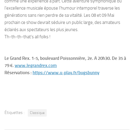
comme une expérience à part. Cette aventure symphonique où
l’excellence musicale épouse l’humour intemporel traverse les
générations sans rien perdre de sa vitalité. Les 08 et 09 Mai
prochain ce show devrait séduire un public large, des amateurs
éclairés aux spectateurs les plus jeunes.
Th-th-th-that’s all folks !
Le Grand Rex. 1-5, boulevard Poissonnière, 2e. A 20h30. De 35 à
79 €.
www.legrandrex.com
Réservations :
https://www.u-play.fr/bugsbunny
Étiquettes :
Classique