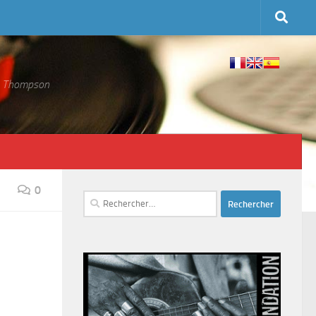
 S. Thompson
0
Rechercher :