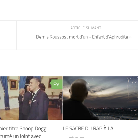
ARTICLE SUIVANT
e
Demis Roussos : mort d’un « Enfant d’Aphrodite »
0
nier titre Snoop Dogg
LE SACRE DU RAP À LA
a fumé un joint avec