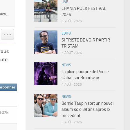
LIVE
CHANIA ROCK FESTIVAL
2026
6 AOÛT 2026
EDITO
SI TRISTE DE VOIR PARTIR
TRISTAM
vous
5 AOÛT 2026
oute
NEWS
La pluie pourpre de Prince
s’abat sur Broadway
4 AOÛT 2026
NEWS
Bernie Taupin sort un nouvel
album solo 39 ans après le
précédent
3 AOÛT 2026