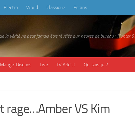
Electro
World
Classique
Ecrans
 que la vérité ne peut jamais être révélée aux heures de bureau." Hunter
Mange-Disques
Live
TV Addict
Qui suis-je ?
 fait rage…Amber VS Kim