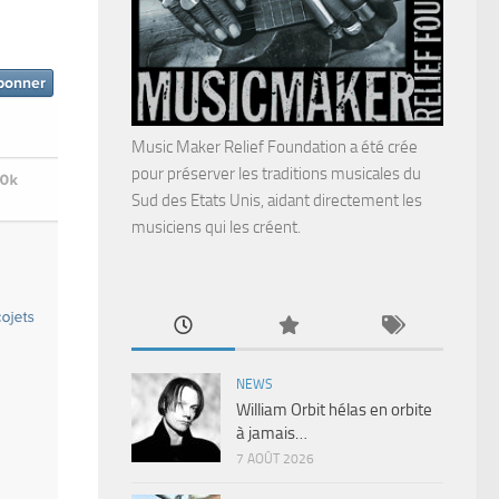
Music Maker Relief Foundation a été crée
pour préserver les traditions musicales du
Sud des Etats Unis, aidant directement les
musiciens qui les créent.
NEWS
William Orbit hélas en orbite
à jamais…
7 AOÛT 2026