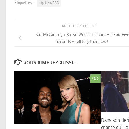
Étiquettes :
Hip-Hop/R&B
ARTICLE PRÉCÉDENT
Paul McCartney + Kanye West + Rihanna = « FourFiv
Seconds »…all together now !
VOUS AIMEREZ AUSSI...
0
Dans son der
chante qu’il 