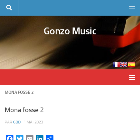
Skip to content
Gonzo Music
MONA FOSSE 2
Mona fosse 2
PAR
GBD
·
1 MAI 2023
Facebook
Twitter
Email
LinkedIn
Partager