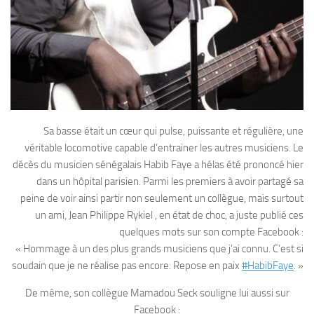
Sa basse était un cœur qui pulse, puissante et régulière, une
véritable locomotive capable d’entrainer les autres musiciens. Le
décès du musicien sénégalais Habib Faye a hélas été prononcé hier
dans un hôpital parisien. Parmi les premiers à avoir partagé sa
peine de voir ainsi partir non seulement un collègue, mais surtout
un ami, Jean Philippe Rykiel , en état de choc, a juste publié ces
quelques mots sur son compte Facebook :
« Hommage à un des plus grands musiciens que j’ai connu. C’est si
soudain que je ne réalise pas encore. Repose en paix
#HabibFaye
. »
De même, son collègue Mamadou Seck souligne lui aussi sur
Facebook :