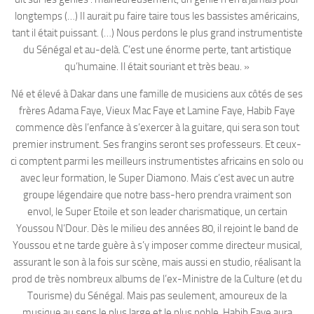
longtemps (…) Il aurait pu faire taire tous les bassistes américains,
tant il était puissant. (…) Nous perdons le plus grand instrumentiste
du Sénégal et au-delà. C’est une énorme perte, tant artistique
qu’humaine. Il était souriant et très beau. »
Né et élevé à Dakar dans une famille de musiciens aux côtés de ses
frères Adama Faye, Vieux Mac Faye et Lamine Faye, Habib Faye
commence dès l’enfance à s’exercer à la guitare, qui sera son tout
premier instrument. Ses frangins seront ses professeurs. Et ceux-
ci comptent parmi les meilleurs instrumentistes africains en solo ou
avec leur formation, le Super Diamono. Mais c’est avec un autre
groupe légendaire que notre bass-hero prendra vraiment son
envol, le Super Etoile et son leader charismatique, un certain
Youssou N’Dour. Dès le milieu des années 80, il rejoint le band de
Youssou et ne tarde guère à s’y imposer comme directeur musical,
assurant le son à la fois sur scène, mais aussi en studio, réalisant la
prod de très nombreux albums de l’ex-Ministre de la Culture (et du
Tourisme) du Sénégal. Mais pas seulement, amoureux de la
musique au sens le plus large et le plus noble, Habib Faye aura