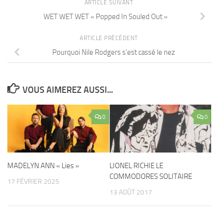
ARTICLE SUIVANT
WET WET WET « Popped In Souled Out »
ARTICLE PRÉCÉDENT
Pourquoi Nile Rodgers s’est cassé le nez
VOUS AIMEREZ AUSSI...
0
0
MADELYN ANN « Lies »
LIONEL RICHIE LE
COMMODORES SOLITAIRE
17 FÉVRIER 2025
13 AOÛT 2017