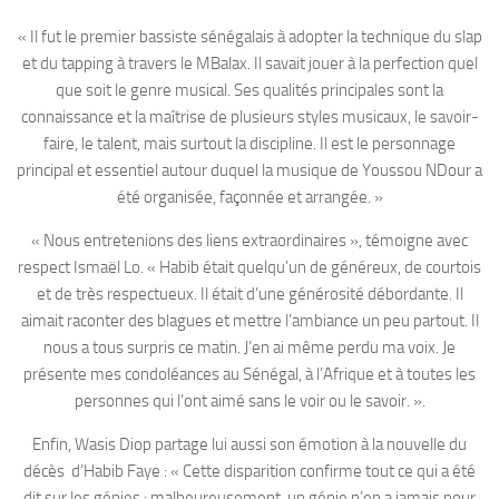
« Il fut le premier bassiste sénégalais à adopter la technique du slap
et du tapping à travers le MBalax. Il savait jouer à la perfection quel
que soit le genre musical. Ses qualités principales sont la
connaissance et la maîtrise de plusieurs styles musicaux, le savoir-
faire, le talent, mais surtout la discipline. Il est le personnage
principal et essentiel autour duquel la musique de Youssou NDour a
été organisée, façonnée et arrangée. »
« Nous entretenions des liens extraordinaires », témoigne avec
respect Ismaël Lo. « Habib était quelqu’un de généreux, de courtois
et de très respectueux. Il était d’une générosité débordante. Il
aimait raconter des blagues et mettre l’ambiance un peu partout. Il
nous a tous surpris ce matin. J’en ai même perdu ma voix. Je
présente mes condoléances au Sénégal, à l’Afrique et à toutes les
personnes qui l’ont aimé sans le voir ou le savoir. ».
Enfin, Wasis Diop partage lui aussi son émotion à la nouvelle du
décès d’Habib Faye : « Cette disparition confirme tout ce qui a été
dit sur les génies : malheureusement, un génie n’en a jamais pour