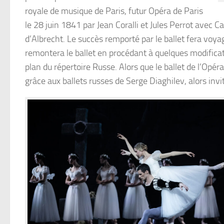
royale de musique de Paris, futur Opéra de Paris
le 28 juin 1841 par Jean Coralli et Jules Perrot avec Ca
d’Albrecht. Le succès remporté par le ballet fera voya
remontera le ballet en procédant à quelques modificat
plan du répertoire Russe. Alors que le ballet de l’Opér
grâce aux ballets russes de Serge Diaghilev, alors invi