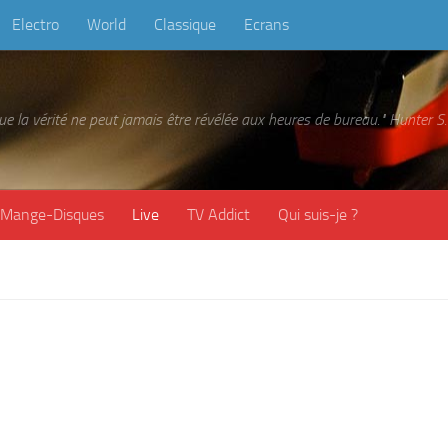
Electro
World
Classique
Ecrans
 que la vérité ne peut jamais être révélée aux heures de bureau." Hunter
Mange-Disques
Live
TV Addict
Qui suis-je ?