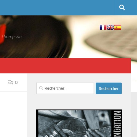
 S. Thompson
0
Rechercher :