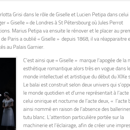
rlotta Grisi dans le rôle de Giselle et Lucien Petipa dans celui
ger « Giselle » de Londres à St Pétersbourg où Jules Perrot
ions. Marius Petipa va ensuite le rénover et le placer au pre
a de Paris a oublié « Giselle » depuis 1868, il va réapparaitre
tés au Palais Garnier.
C’est ainsi que « Giselle » marque l’apogée de la 
esthétique romantique alors très en vogue dans l
monde intellectuel et artistique du début du XIXe s
Le balai est construit selon deux univers qui s’opp
le monde quotidien et d’urne représentait à l’acte
celui onirique et nocturne de l’acte deux, « l’acte 
ainsi nommé en raison de l’absence des ballerine
tutu blanc. L’attention particulière portée sur la
machinerie et l’éclairage, afin de créer une impre