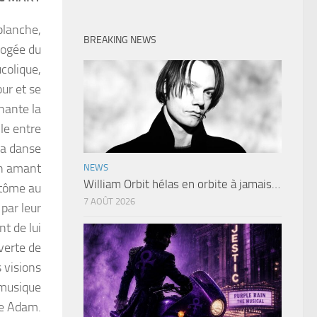
blanche,
BREAKING NEWS
apogée du
colique,
ur et se
hante la
lle entre
la danse
on amant
NEWS
William Orbit hélas en orbite à jamais…
ntôme au
7 AOÛT 2026
 par leur
t de lui
verte de
 visions
 musique
e Adam.