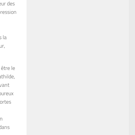
eur des
pression
 la
ur,
être le
athilde,
avant
moureux
mortes
in
 dans