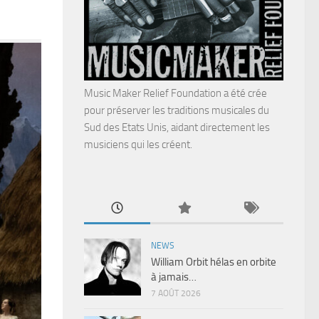
Music Maker Relief Foundation a été crée
pour préserver les traditions musicales du
Sud des Etats Unis, aidant directement les
musiciens qui les créent.
NEWS
William Orbit hélas en orbite
à jamais…
7 AOÛT 2026