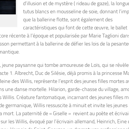
d’illusion et de mystère ( rideau de gaze), la longu
tutus blancs en mousseline de soie, donnant l’im
que la ballerine flotte, sont également des
caractéristiques qui font de cette œuvre, le ballet
ore récente à l’époque et popularisée par Marie Taglioni dans
sson permettant à la ballerine de défier les lois de la pesante
omantique.
, jeune paysanne qui tombe amoureuse de Loïs, qui se révèle 
’acte 1. Albrecht, Duc de Silésie, déjà promis à la princesse M
Reine des Willis, représente l’esprit des jeunes filles mortes 
ns une danse mortelle. Hilarion, garde-chasse du village, a
s Willis. Créature fantomatique, incarnant des jeunes filles 
e germanique, Willis ressuscite à minuit et invite les jeunes
 mort. La paternité de « Giselle » revient au poète et écriva
 sur les Willis, évoqué par l’écrivain allemand, Heinrich, Eine