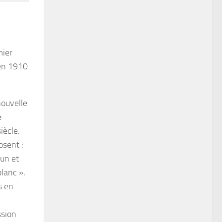
mier
 en 1910
nouvelle
e
iècle.
osent :
 un et
blanc »,
s en
ssion