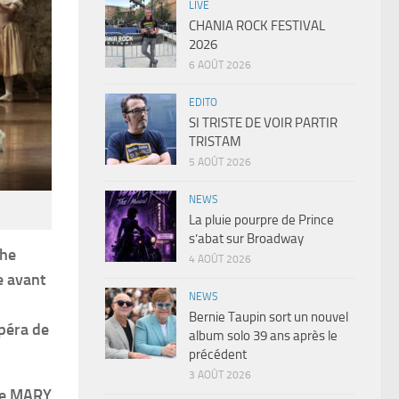
LIVE
CHANIA ROCK FESTIVAL
2026
6 AOÛT 2026
EDITO
SI TRISTE DE VOIR PARTIR
TRISTAM
5 AOÛT 2026
NEWS
La pluie pourpre de Prince
s’abat sur Broadway
phe
4 AOÛT 2026
e avant
NEWS
Bernie Taupin sort un nouvel
Opéra de
album solo 39 ans après le
précédent
3 AOÛT 2026
he MARY