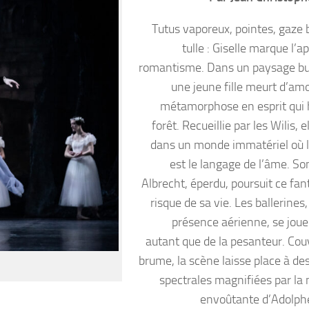
Tutus vaporeux, pointes, gaze 
tulle : Giselle marque l’
romantisme. Dans un paysage bu
une jeune fille meurt d’amo
métamorphose en esprit qui 
forêt. Recueillie par les Wilis, e
dans un monde immatériel où 
est le langage de l’âme. S
Albrecht, éperdu, poursuit ce fa
risque de sa vie. Les ballerines,
présence aérienne, se jouen
autant que de la pesanteur. Cou
brume, la scène laisse place à des
spectrales magnifiées par la
envoûtante d’Adolph