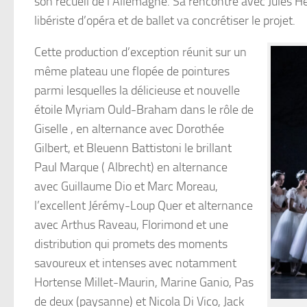
son recueil de l’Allemagne. Sa rencontre avec Jules 
libériste d’opéra et de ballet va concrétiser le projet.
Cette production d’exception réunit sur un
même plateau une flopée de pointures
parmi lesquelles la délicieuse et nouvelle
étoile Myriam Ould-Braham dans le rôle de
Giselle , en alternance avec Dorothée
Gilbert, et Bleuenn Battistoni le brillant
Paul Marque ( Albrecht) en alternance
avec Guillaume Dio et Marc Moreau,
l’excellent Jérémy-Loup Quer et alternance
avec Arthus Raveau, Florimond et une
distribution qui promets des moments
savoureux et intenses avec notamment
Hortense Millet-Maurin, Marine Ganio, Pas
de deux (paysanne) et Nicola Di Vico, Jack