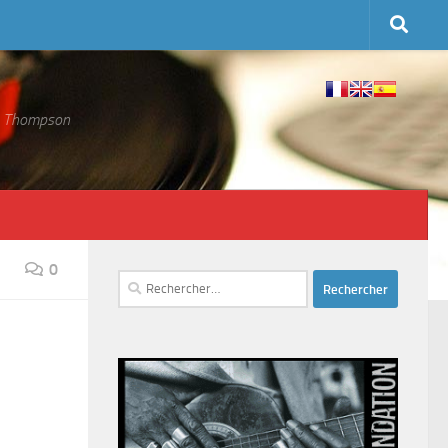
 S. Thompson
0
Rechercher :