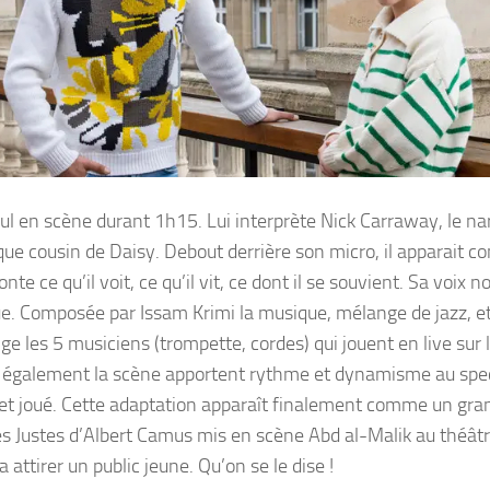
 en scène durant 1h15. Lui interprète Nick Carraway, le nar
 que cousin de Daisy. Debout derrière son micro, il apparait 
te ce qu’il voit, ce qu’il vit, ce dont il se souvient. Sa voix n
e. Composée par Issam Krimi la musique, mélange de jazz, e
ige les 5 musiciens (trompette, cordes) qui jouent en live sur 
t également la scène apportent rythme et dynamisme au spe
 et joué. Cette adaptation apparaît finalement comme un gra
es Justes d’Albert Camus mis en scène Abd al-Malik au théât
attirer un public jeune. Qu’on se le dise !