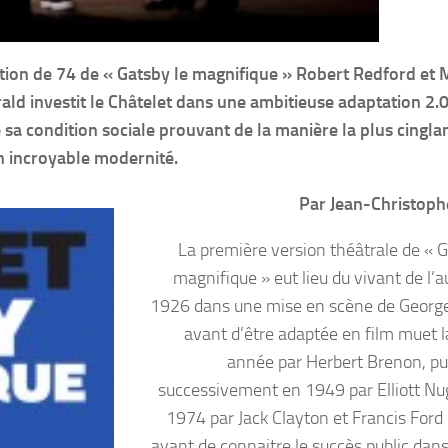
ion de 74 de « Gatsby le magnifique » Robert Redford et 
rald investit le Châtelet dans une ambitieuse adaptation 2.
de sa condition sociale prouvant de la manière la plus cingl
on incroyable modernité.
Par Jean-Christop
La première version théâtrale de « G
magnifique » eut lieu du vivant de l’
1926 dans une mise en scène de Georg
avant d’être adaptée en film muet
année par Herbert Brenon, pui
successivement en 1949 par Elliott Nu
1974 par Jack Clayton et Francis Ford
avant de connaitre le succès public dans