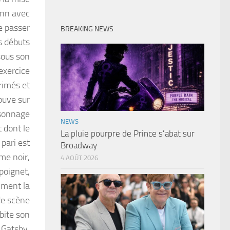
nn avec
e passer
BREAKING NEWS
s débuts
sous son
exercice
primés et
rouve sur
rsonnage
NEWS
 dont le
La pluie pourpre de Prince s’abat sur
 pari est
Broadway
me noir,
4 AOÛT 2026
poignet,
iment la
nde scène
bite son
y Gatsby,