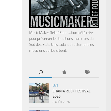
Music Maker Relief Foundation a été crée
pour préserver les traditions musicales du
Sud des Etats Unis, aidant directement les
musiciens qui les créent.
LIVE
CHANIA ROCK FESTIVAL
2026
6 AOÛT 2026