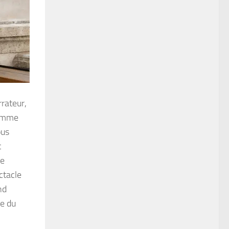
rateur,
comme
ous
t
le
ctacle
nd
re du