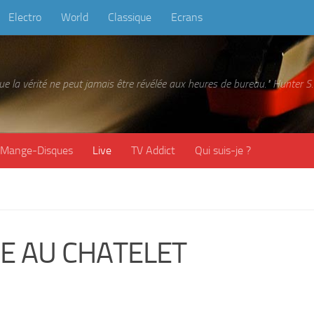
Electro
World
Classique
Ecrans
 que la vérité ne peut jamais être révélée aux heures de bureau." Hunter
Mange-Disques
Live
TV Addict
Qui suis-je ?
E AU CHATELET