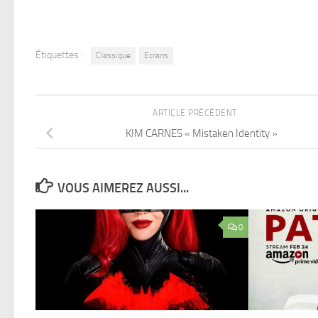
Étiquettes :
Classique
Ecrans
ARTICLE PRÉCÉDENT
KIM CARNES « Mistaken Identity »
VOUS AIMEREZ AUSSI...
0