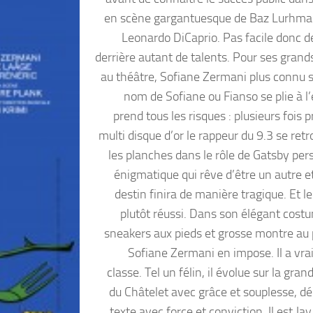
en scène gargantuesque de Baz Lurhma
Leonardo DiCaprio. Pas facile donc d
derrière autant de talents. Pour ses grand
au théâtre, Sofiane Zermani plus connu 
nom de Sofiane ou Fianso se plie à l’
prend tous les risques : plusieurs fois 
multi disque d’or le rappeur du 9.3 se ret
les planches dans le rôle de Gatsby pe
énigmatique qui rêve d’être un autre et
destin finira de manière tragique. Et le
plutôt réussi. Dans son élégant costu
sneakers aux pieds et grosse montre au 
Sofiane Zermani en impose. Il a vra
classe. Tel un félin, il évolue sur la gra
du Châtelet avec grâce et souplesse, dé
texte avec force et conviction. Il est Ja