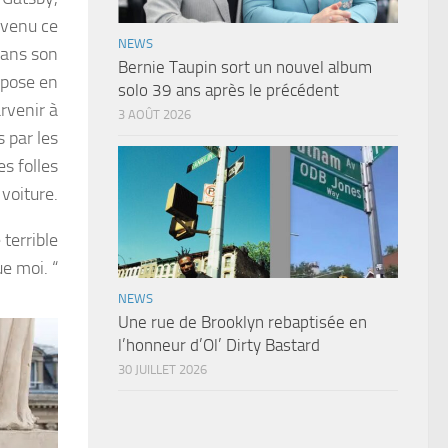
evenu ce
NEWS
Dans son
Bernie Taupin sort un nouvel album
pose en
solo 39 ans après le précédent
rvenir à
3 AOÛT 2026
 par les
es folles
 voiture.
 terrible
e moi. “
NEWS
Une rue de Brooklyn rebaptisée en
l’honneur d’Ol’ Dirty Bastard
30 JUILLET 2026