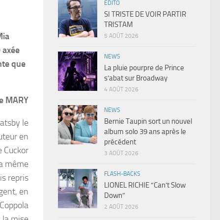
EDITO
SI TRISTE DE VOIR PARTIR
TRISTAM
Mia
5 AOÛT 2026
0 axée
NEWS
ante que
La pluie pourpre de Prince
s’abat sur Broadway
4 AOÛT 2026
he MARY
NEWS
Bernie Taupin sort un nouvel
atsby le
album solo 39 ans après le
auteur en
précédent
e Cuckor
3 AOÛT 2026
 la même
FLASH-BACKS
s repris
LIONEL RICHIE “Can’t Slow
gent, en
Down”
 Coppola
2 AOÛT 2026
 la mise