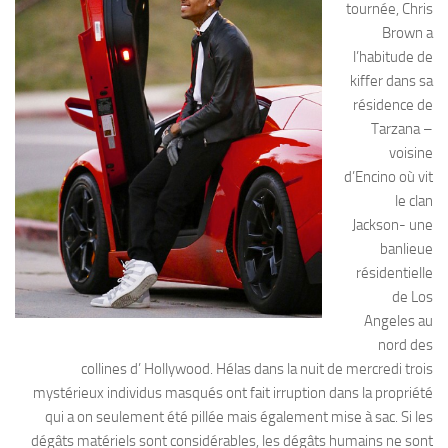
tournée, Chris
Brown a
l’habitude de
kiffer dans sa
résidence de
Tarzana –
voisine
d’Encino où vit
le clan
Jackson- une
banlieue
résidentielle
de Los
Angeles au
nord des
collines d’ Hollywood. Hélas dans la nuit de mercredi trois
mystérieux individus masqués ont fait irruption dans la propriété
qui a on seulement été pillée mais également mise à sac. Si les
dégâts matériels sont considérables, les dégâts humains ne sont