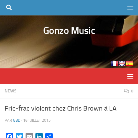
Skip to content
Gonzo Music
NEWS
0
Fric-frac violent chez Chris Brown à LA
PAR
GBD
·
16 JUILLET 2015
Facebook
Twitter
Email
LinkedIn
Partager