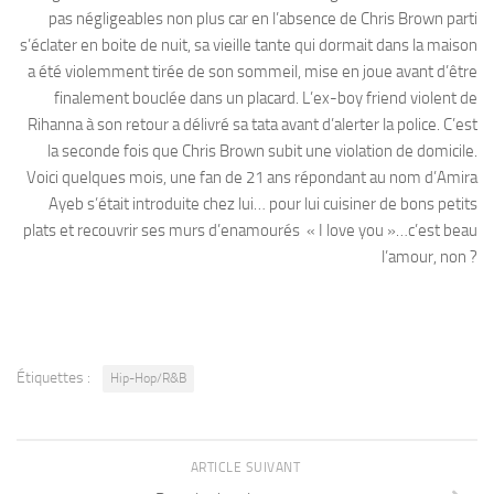
pas négligeables non plus car en l’absence de Chris Brown parti
s’éclater en boite de nuit, sa vieille tante qui dormait dans la maison
a été violemment tirée de son sommeil, mise en joue avant d’être
finalement bouclée dans un placard. L’ex-boy friend violent de
Rihanna à son retour a délivré sa tata avant d’alerter la police. C’est
la seconde fois que Chris Brown subit une violation de domicile.
Voici quelques mois, une fan de 21 ans répondant au nom d’Amira
Ayeb s’était introduite chez lui… pour lui cuisiner de bons petits
plats et recouvrir ses murs d’enamourés « I love you »…c’est beau
l’amour, non ?
Étiquettes :
Hip-Hop/R&B
ARTICLE SUIVANT