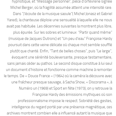
hypnotique, et “Message personnel”, pièce d’orfèvrerie signée
Michel Berger, où la fragilité assumée atteint une intensité rare.
Dans “J’écoute de la musique saoule”( Michel Jonasz et Gabriel
Yared), la chanteuse déploie une sensualité à laquelle elle ne nous
avait pas habituée. Les décennies suivantes la montrent plus libre,
plus épurée. Sur les sobres et lumineux “Partir quand même”
(musique de Jacques Dutronc) et “Un peu d’eau” Françoise Hardy
poursuit dans cette veine délicate où chaque mot semble soufflé
plutôt que chanté. Enfin, “Tant de belles choses”, puis “Le large”,
évoquent une sérénité bouleversante, presque testamentaire,
sans jamais céder au pathos. Le second disque constitue à lui seul
un document d’histoire et fonctionne comme machine à remonter
le temps. De « Douce France « (1964) où la caméra la découvre avec
une fraîcheur presque sauvage, à Sacha Show, « Discorama », à
Numéro un (1969) et Sport en fête (1973), on y retrouve la
Françoise Hardy des émissions mythiques où son
professionnalisme impose le respect. Sobriété des gestes,
intelligence du regard porté par une présence magnétique, ces
archives montrent combien elle a influencé autant la musique que