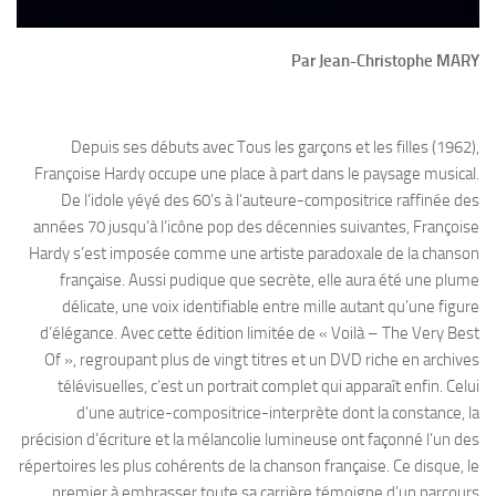
Par Jean-Christophe MARY
Depuis ses débuts avec Tous les garçons et les filles (1962),
Françoise Hardy occupe une place à part dans le paysage musical.
De l’idole yéyé des 60’s à l’auteure-compositrice raffinée des
années 70 jusqu’à l’icône pop des décennies suivantes, Françoise
Hardy s’est imposée comme une artiste paradoxale de la chanson
française. Aussi pudique que secrète, elle aura été une plume
délicate, une voix identifiable entre mille autant qu’une figure
d’élégance. Avec cette édition limitée de « Voilà – The Very Best
Of », regroupant plus de vingt titres et un DVD riche en archives
télévisuelles, c’est un portrait complet qui apparaît enfin. Celui
d’une autrice-compositrice-interprète dont la constance, la
précision d’écriture et la mélancolie lumineuse ont façonné l’un des
répertoires les plus cohérents de la chanson française. Ce disque, le
premier à embrasser toute sa carrière témoigne d’un parcours