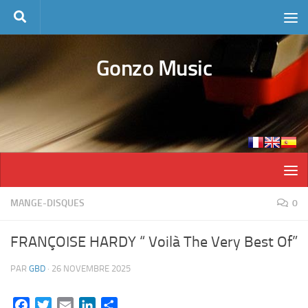
Skip to content
Gonzo Music
MANGE-DISQUES
0
FRANÇOISE HARDY “ Voilà The Very Best Of”
PAR
GBD
·
26 NOVEMBRE 2025
Facebook
Twitter
Email
LinkedIn
Partager