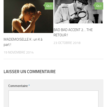
0
0
BAD BAD ACCENT 2… THE
RETOUR !
MADEMOISELLE K : un K à
23 OCTOBRE 2018
part !
19 NOVEMBRE 2014
LAISSER UN COMMENTAIRE
Commentaire
*