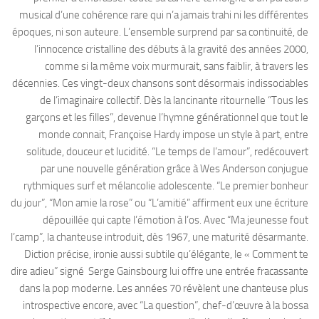
musical d’une cohérence rare qui n’a jamais trahi ni les différentes
époques, ni son auteure. L’ensemble surprend par sa continuité, de
l’innocence cristalline des débuts à la gravité des années 2000,
comme si la même voix murmurait, sans faiblir, à travers les
décennies. Ces vingt-deux chansons sont désormais indissociables
de l’imaginaire collectif. Dès la lancinante ritournelle “Tous les
garçons et les filles”, devenue l’hymne générationnel que tout le
monde connait, Françoise Hardy impose un style à part, entre
solitude, douceur et lucidité. “Le temps de l’amour”, redécouvert
par une nouvelle génération grâce à Wes Anderson conjugue
rythmiques surf et mélancolie adolescente. “Le premier bonheur
du jour”, “Mon amie la rose” ou “L’amitié” affirment eux une écriture
dépouillée qui capte l’émotion à l’os. Avec “Ma jeunesse fout
l’camp”, la chanteuse introduit, dès 1967, une maturité désarmante.
Diction précise, ironie aussi subtile qu’élégante, le « Comment te
dire adieu” signé Serge Gainsbourg lui offre une entrée fracassante
dans la pop moderne. Les années 70 révèlent une chanteuse plus
introspective encore, avec “La question”, chef-d’œuvre à la bossa