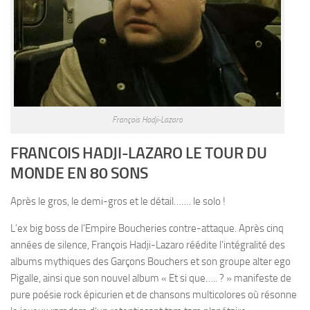
François Hadji-Lazaro
FRANCOIS HADJI-LAZARO LE TOUR DU
MONDE EN 80 SONS
Après le gros, le demi-gros et le détail……. le solo !
L’ex big boss de l’Empire Boucheries contre-attaque. Après cinq
années de silence, François Hadji-Lazaro réédite l’intégralité des
albums mythiques des Garçons Bouchers et son groupe alter ego
Pigalle, ainsi que son nouvel album « Et si que….. ? » manifeste de
pure poésie rock épicurien et de chansons multicolores où résonne