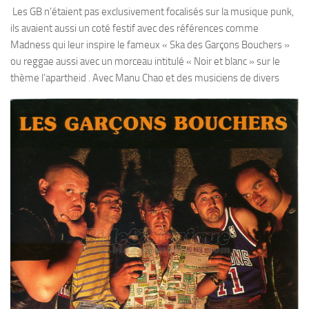
Les GB n’étaient pas exclusivement focalisés sur la musique punk,
ils avaient aussi un coté festif avec des références comme
Madness qui leur inspire le fameux « Ska des Garçons Bouchers »
ou reggae aussi avec un morceau intitulé « Noir et blanc » sur le
thème l’apartheid .
Avec Manu Chao et des musiciens de divers