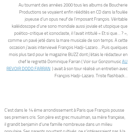
Au tournant des années 2000 tous les albums de Boucherie
Productions se voyaient enfin réédités en CD dans la foulée
joyeuse d’un opus neuf de l’imposant François. Véritable
kaléidoscope d’une sono mondiale aussi joviale et utopique que
poético-critique et iconoclaste, il l’avait intitulé « Et si que… ? »,
comme un pavé jeté dans la mare musicale de son temps. A cette
occasion j’avais interviewé François Hadji-Lazaro….Puis quelques
mois plus tard pour le magazine BUZZ dont j’étais le rédacteur en
chef le regretté Dominique Farran ( Voir sur Gonzomusic
AU
REVOIR DODO FARRAN
) avait à son tour réalisé un entretien avec
François Hadji-Lazaro. Triste flashback…
C’est dans le 14 éme arrondissement à Paris que François pousse
ses premiers cris. Son père est grec musulman, sa mère française,
il grandit benjamin d’une famille nombreuse dans un milieu
populaire. Ses parents pourtant cultivés, ne s’intéressaient pas à la