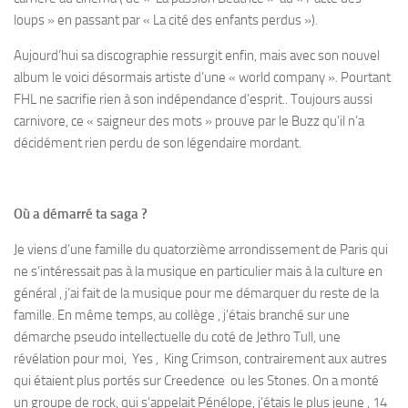
loups » en passant par « La cité des enfants perdus »).
Aujourd’hui sa discographie ressurgit enfin, mais avec son nouvel
album le voici désormais artiste d’une « world company ». Pourtant
FHL ne sacrifie rien à son indépendance d’esprit.. Toujours aussi
carnivore, ce « saigneur des mots » prouve par le Buzz qu’il n’a
décidément rien perdu de son légendaire mordant.
Où a démarré ta saga ?
Je viens d’une famille du quatorzième arrondissement de Paris qui
ne s’intéressait pas à la musique en particulier mais à la culture en
général , j’ai fait de la musique pour me démarquer du reste de la
famille. En même temps, au collège , j’étais branché sur une
démarche pseudo intellectuelle du coté de Jethro Tull, une
révélation pour moi, Yes , King Crimson, contrairement aux autres
qui étaient plus portés sur Creedence ou les Stones. On a monté
un groupe de rock, qui s’appelait Pénélope, j’étais le plus jeune , 14