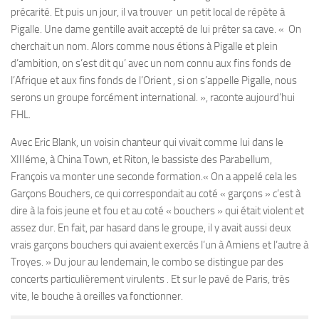
précarité. Et puis un jour, il va trouver un petit local de répète à
Pigalle. Une dame gentille avait accepté de lui prêter sa cave. « On
cherchait un nom. Alors comme nous étions à Pigalle et plein
d’ambition, on s’est dit qu’ avec un nom connu aux fins fonds de
l’Afrique et aux fins fonds de l’Orient , si on s’appelle Pigalle, nous
serons un groupe forcément international. », raconte aujourd’hui
FHL.
Avec Eric Blank, un voisin chanteur qui vivait comme lui dans le
XIIIéme, à China Town, et Riton, le bassiste des Parabellum,
François va monter une seconde formation.« On a appelé cela les
Garçons Bouchers, ce qui correspondait au coté « garçons » c’est à
dire à la fois jeune et fou et au coté « bouchers » qui était violent et
assez dur. En fait, par hasard dans le groupe, il y avait aussi deux
vrais garçons bouchers qui avaient exercés l’un à Amiens et l’autre à
Troyes. » Du jour au lendemain, le combo se distingue par des
concerts particulièrement virulents . Et sur le pavé de Paris, très
vite, le bouche à oreilles va fonctionner.