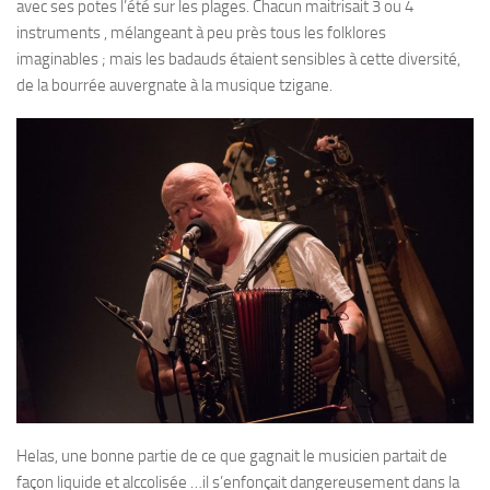
avec ses potes l’été sur les plages. Chacun maitrisait 3 ou 4
instruments , mélangeant à peu près tous les folklores
imaginables ; mais les badauds étaient sensibles à cette diversité,
de la bourrée auvergnate à la musique tzigane.
Helas, une bonne partie de ce que gagnait le musicien partait de
façon liquide et alccolisée …il s’enfonçait dangereusement dans la