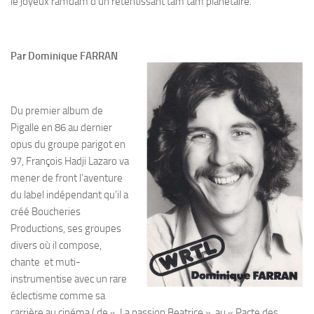
le joyeux ramdam d’un retentissant tam tam planétaire.
Par
Dominique FARRAN
Du premier album de
Pigalle en 86 au dernier
opus du groupe parigot en
97, François Hadji Lazaro va
mener de front l’aventure
du label indépendant qu’il a
créé Boucheries
Productions, ses groupes
divers où il compose,
chante et muti-
instrumentise avec un rare
éclectisme comme sa
carrière au cinéma ( de « La passion Beatrice » au « Pacte des