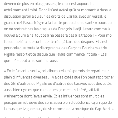
devenir de plus en plus grosses ; le choix est aujourd’hui
extrêmement limité. Donc il s’est avéré qu’à ce moment là dans la
discussion qu’on a eu sur les droits de Clarika, avec Universal, le
grand chief Pascal Nègre a fait cette proposition disant : « pourquoi
on ne sortirait pas les disques de François Hadji-Lazaro comme le
nouvel album ainsi tout cela ne passera pas à la trappe ! » Pour moi
l’essentiel était de continuer à créer, à faire des disques. Et c’est
pour cela que toute la discographie des Garçons Bouchers et de
Pigalle ressort et ce disque que j’avais commencé intitulé « Et si
que… ? » peut ainsi sortir lui aussi.
« En le faisant « seul », cet album, cela m’a permis de repartir sur
plein d’influences diverses ; il y a des cotés que l’on peut rapprocher
des GB, d’autres de Pigalle ou d’autres des Carayos avec des cotés
aussi bien rigolos que caustiques. Je me suis libéré, j’ait fait
vraiment ce dont j’avais envie. Et les influences sont multiples
puisque on retrouve des sons aussi bien d’obédience cajun que de
la musique tzigane ou yiddish comme de la musique du Cap-Vert. »