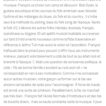
musique. François va choisir son camp et découvrir Bob Dylan, la
guitare acoustique et les sources du folk américain avec Woodie
Guthrie et les mélanges du blues, du folk et du country . Il s’initie
seul à la méthode du picking, base du folk song de l’époque. Après
le folk US, il dévore les autres folks irlandais, écossais, français,
scandinave ou tzigane. Et cet apétit musical insatiable va s’exercer
sur tant d’instruments nouveaux comme la flûte traversière en
référence à Jethro Tull mais aussi le violon et l’accordéon. François
trafiquait dans le pinard pour pouvoir s’offrir tous ces instruments
onéreux, passant volontairement a coté de tout ce qui était rock et
branché à l’époque. C ‘était une question de conscience politique, le
coté « fils de bonne famille s’excitant au rock and roll » ne
correspondait en rien à ses motivations. Comme il ne connaissait
aucun autres musicien, notre garçon va former sur le tas ses
anciens camarades de lycée pour l’accompagner. À force de travail,
est arrivé une sorte de cohésion. Parallèlement, la fac ne marchait
pas très bien , François fait l’école Normale d’Instituteurs et des tas
de boulots divers , mais sa seule constante reste la musique. Il joue