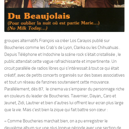
groupes alternatifs François va créer Los Carayos publié sur
Boucheries comme les Crab’s de Lyon, Clarika ou les Chihuahuas .
Depuis Téléphone et Indochine la scéne rock s’était cristallisée , le
public attendait cette vague rafraichissante et impertinente. Un
circuit parallèle de radios libres qui s’intéressait à tout ce qui était
créatif, avec de petits concerts organisés sur des bases associatives
et tout un réseau de fanzines soutenaient cette mouvance.
Parallélement, dés 87, le cinema va s’emparer du personnage riche
en couleurs du leader de Boucheries. Tavernier, Dayan,, Caro et
Jeunet, Zidi, Lautner et bien d’autres lui offrent leur ecran plus large
que la vie. Mais c’est bien la zique qui fait battre son cœur :
« Comme Boucheries marchait bien, on a pu enregistrer le
deuxième album sur une plus longue période avec une section de