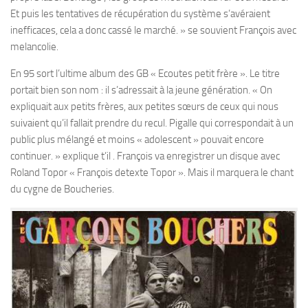
Et puis les tentatives de récupération du système s’avéraient
inefficaces, cela a donc cassé le marché. » se souvient François avec
melancolie.
En 95 sort l’ultime album des GB « Ecoutes petit frère ». Le titre
portait bien son nom : il s’adressait à la jeune génération. « On
expliquait aux petits frères, aux petites sœurs de ceux qui nous
suivaient qu’il fallait prendre du recul. Pigalle qui correspondait à un
public plus mélangé et moins « adolescent » pouvait encore
continuer. » explique t’il . François va enregistrer un disque avec
Roland Topor « François detexte Topor ». Mais il marquera le chant
du cygne de Boucheries.