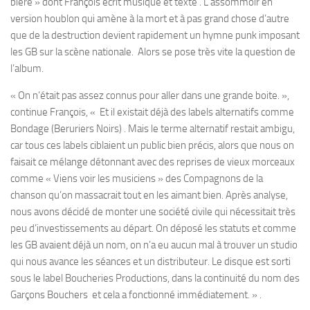
bière » dont François écrit musique et texte . L’assommoir en
version houblon qui amène à la mort et à pas grand chose d’autre
que de la destruction devient rapidement un hymne punk imposant
les GB sur la scène nationale. Alors se pose très vite la question de
l’album.
« On n’était pas assez connus pour aller dans une grande boite. »,
continue François, « Et il existait déjà des labels alternatifs comme
Bondage (Beruriers Noirs) . Mais le terme alternatif restait ambigu,
car tous ces labels ciblaient un public bien précis, alors que nous on
faisait ce mélange détonnant avec des reprises de vieux morceaux
comme « Viens voir les musiciens » des Compagnons de la
chanson qu’on massacrait tout en les aimant bien. Après analyse,
nous avons décidé de monter une société civile qui nécessitait très
peu d’investissements au départ. On déposé les statuts et comme
les GB avaient déjà un nom, on n’a eu aucun mal à trouver un studio
qui nous avance les séances et un distributeur. Le disque est sorti
sous le label Boucheries Productions, dans la continuité du nom des
Garçons Bouchers et cela a fonctionné immédiatement. » .