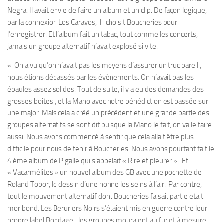
Negra. Il avait envie de faire un album et un clip. De façon logique,
par la connexion Los Carayos, il choisit Boucheries pour
l’enregistrer. Et l’album fait un tabac, tout comme les concerts,
jamais un groupe alternatif n’avait explosé si vite.
« On a vu qu’on n’avait pas les moyens d’assurer un truc pareil ;
nous étions dépassés par les évènements. On n’avait pas les
épaules assez solides. Tout de suite, il y a eu des demandes des
grosses boites ; et la Mano avec notre bénédiction est passée sur
une major. Mais cela a créé un précédent et une grande partie des
groupes alternatifs se sont dit puisque la Mano le fait, on va le faire
aussi. Nous avons commencé à sentir que cela allait être plus
difficile pour nous de tenir à Boucheries. Nous avons pourtant fait le
4 éme album de Pigalle qui s’appelait « Rire et pleurer » . Et
« Vacarmélites » un nouvel album des GB avec une pochette de
Roland Topor, le dessin d’une nonne les seins à l’air. Par contre,
tout le mouvement alternatif dont Boucheries faisait partie etait
moribond. Les Beruriers Noirs s’étaient mis en guerre contre leur
propre label Bondage ; les groupes mouraient au fur et à mesure.