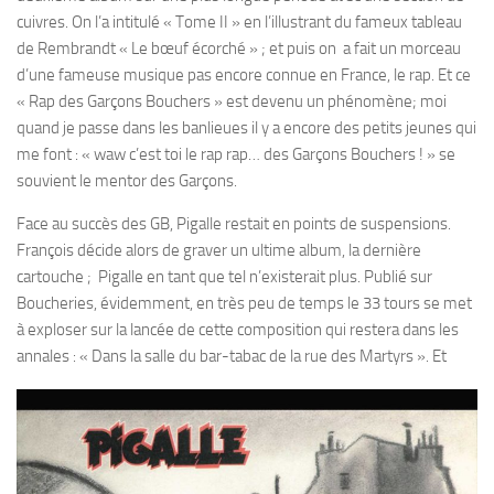
cuivres. On l’a intitulé « Tome II » en l’illustrant du fameux tableau
de Rembrandt « Le bœuf écorché » ; et puis on a fait un morceau
d’une fameuse musique pas encore connue en France, le rap. Et ce
« Rap des Garçons Bouchers » est devenu un phénomène; moi
quand je passe dans les banlieues il y a encore des petits jeunes qui
me font : « waw c’est toi le rap rap… des Garçons Bouchers ! » se
souvient le mentor des Garçons.
Face au succès des GB, Pigalle restait en points de suspensions.
François décide alors de graver un ultime album, la dernière
cartouche ; Pigalle en tant que tel n’existerait plus. Publié sur
Boucheries, évidemment, en très peu de temps le 33 tours se met
à exploser sur la lancée de cette composition qui restera dans les
annales : « Dans la salle du bar-tabac de la rue des Martyrs ».
Et