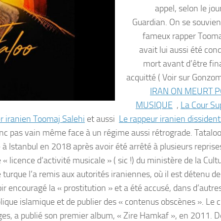
appel, selon le jo
Guardian. On se souvien
fameux rapper Tooma
avait lui aussi été co
mort avant d’être fi
acquitté ( Voir sur Gonzo
IRAN ON MEURT 
MUSIQUE
,
La Cour S
r iranien Toomaj Salehi
et aussi
Le rappeur iranien dissiden
donc pas vain même face à un régime aussi rétrograde. Tataloo
Istanbul en 2018 après avoir été arrêté à plusieurs reprises
« licence d’activité musicale » ( sic !) du ministère de la Cult
turque l’a remis aux autorités iraniennes, où il est détenu dep
 encouragé la « prostitution » et a été accusé, dans d’autres
blique islamique et de publier des « contenus obscènes ». Le 
s, a publié son premier album, « Zire Hamkaf », en 2011. De