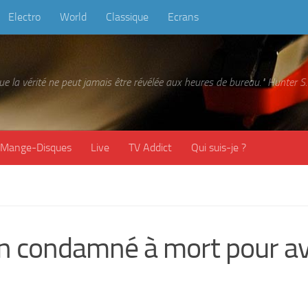
Electro
World
Classique
Ecrans
 que la vérité ne peut jamais être révélée aux heures de bureau." Hunter
Mange-Disques
Live
TV Addict
Qui suis-je ?
en condamné à mort pour av