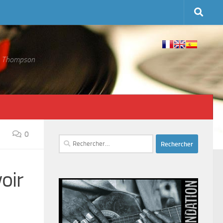
 S. Thompson
0
Rechercher :
oir