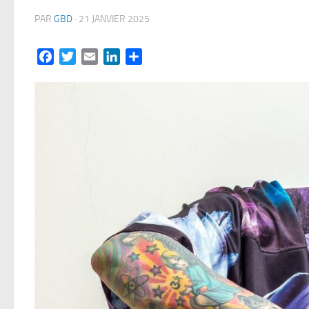
PAR
GBD
·
21 JANVIER 2025
Facebook
Twitter
Email
LinkedIn
Partager