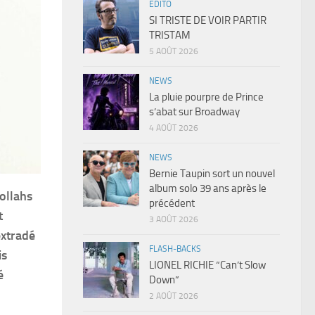
EDITO
SI TRISTE DE VOIR PARTIR
TRISTAM
5 AOÛT 2026
NEWS
La pluie pourpre de Prince
s’abat sur Broadway
4 AOÛT 2026
NEWS
Bernie Taupin sort un nouvel
album solo 39 ans après le
mollahs
précédent
t
3 AOÛT 2026
extradé
FLASH-BACKS
is
LIONEL RICHIE “Can’t Slow
é
Down”
2 AOÛT 2026