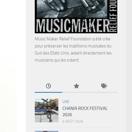
Music Maker Relief Foundation a été crée
pour préserver les traditions musicales du
Sud des Etats Unis, aidant directement les
musiciens qui les créent.
LIVE
CHANIA ROCK FESTIVAL
2026
6 AOÛT 2026