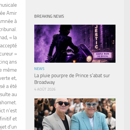
musicale
uée Amir
BREAKING NEWS
damnée à
tribunal.
mad, « la
 accepté
ocureur »
cinq ans
NEWS
ce même
La pluie pourpre de Prince s’abat sur
verte et,
Broadway
usé a été
4 AOÛT 2026
sulte au
Mahomet.
ict n’est
nitif et
bjet d’un