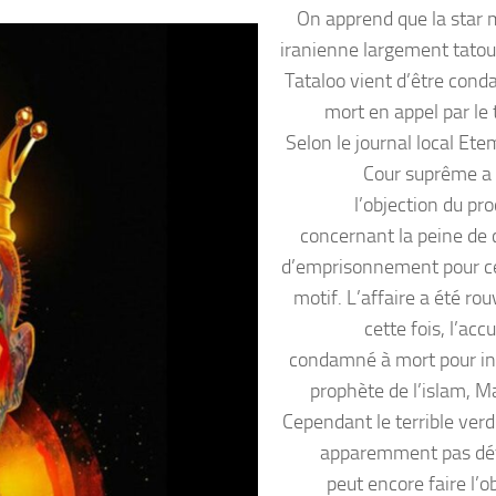
On apprend que la star 
iranienne largement tato
Tataloo vient d’être con
mort en appel par le 
Selon le journal local Ete
Cour suprême a
l’objection du pr
concernant la peine de 
d’emprisonnement pour 
motif. L’affaire a été rou
cette fois, l’acc
condamné à mort pour in
prophète de l’islam, 
Cependant le terrible verd
apparemment pas défi
peut encore faire l’o