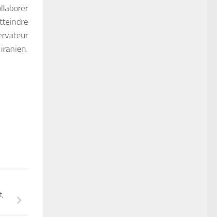
llaborer
tteindre
ervateur
iranien.
,