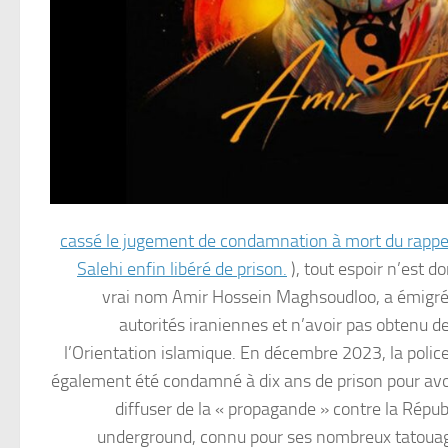
cassé le jugement de condamnation à mort du rappe
Salehi enfin libéré de prison.
), tout espoir n’est 
vrai nom Amir Hossein Maghsoudloo, a émigré à 
autorités iraniennes et n’avoir pas obtenu de 
l’Orientation islamique. En décembre 2023, la police 
également été condamné à dix ans de prison pour avoir
diffuser de la « propagande » contre la Répu
underground, connu pour ses nombreux tatouage