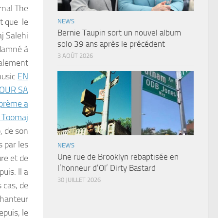
urnal The
t que le
NEWS
Bernie Taupin sort un nouvel album
j Salehi
solo 39 ans après le précédent
ndamné à
3 AOÛT 2026
nalement
music
EN
POUR SA
uprème a
t Toomaj
, de son
 par les
NEWS
Une rue de Brooklyn rebaptisée en
ure et de
l’honneur d’Ol’ Dirty Bastard
uis. Il a
30 JUILLET 2026
 cas, de
chanteur
puis, le