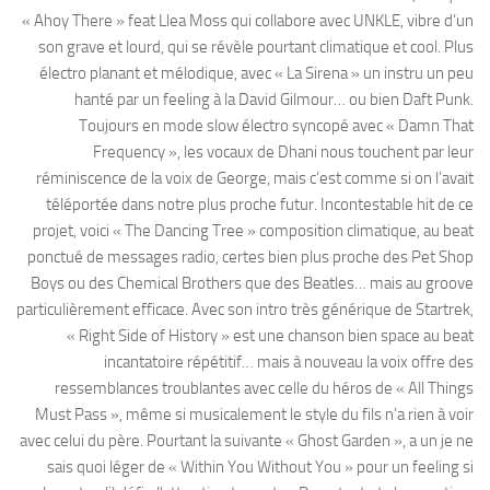
« Ahoy There » feat Llea Moss qui collabore avec UNKLE, vibre d’un
son grave et lourd, qui se révèle pourtant climatique et cool. Plus
électro planant et mélodique, avec « La Sirena » un instru un peu
hanté par un feeling à la David Gilmour… ou bien Daft Punk.
Toujours en mode slow électro syncopé avec « Damn That
Frequency », les vocaux de Dhani nous touchent par leur
réminiscence de la voix de George, mais c’est comme si on l’avait
téléportée dans notre plus proche futur. Incontestable hit de ce
projet, voici « The Dancing Tree » composition climatique, au beat
ponctué de messages radio, certes bien plus proche des Pet Shop
Boys ou des Chemical Brothers que des Beatles… mais au groove
particulièrement efficace. Avec son intro très générique de Startrek,
« Right Side of History » est une chanson bien space au beat
incantatoire répétitif… mais à nouveau la voix offre des
ressemblances troublantes avec celle du héros de « All Things
Must Pass », même si musicalement le style du fils n’a rien à voir
avec celui du père. Pourtant la suivante « Ghost Garden », a un je ne
sais quoi léger de « Within You Without You » pour un feeling si