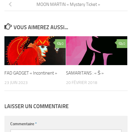
MOON MARTIN « Mystery Ticket »
VOUS AIMEREZ AUSSI...
0
0
FAD GADGET « Incontinent »
SAMARITANS : « Š »
23 JUIN 2023
20 FÉVRIER 2018
LAISSER UN COMMENTAIRE
Commentaire
*