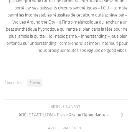
planant qu’il défie l’attraction terrestre. Percutant et slow motion,
porté par ses puissants chœurs synthétiques « I.C.U » compte
parmi les incontestables réussites de cet album qui s’achève par «
Wolves Around the City » à l’Intro mélancolique qui enchaine un
beat synthétique hypnotique qui rentre si bien dans la tête pour ne
plus jamais la quitter. Joli néologisme,« Innerstanding » joue bien
entendu sur understanding ( comprendre) et inner ( intérieur) pour
nous prodiguer toutes ses vagues de good vibes.
Étiquettes :
Electro
ARTICLE SUIVANT
ADÈLE CASTILLON « Plaisir Risque Dépendance »
ARTICLE PRÉCÉDENT