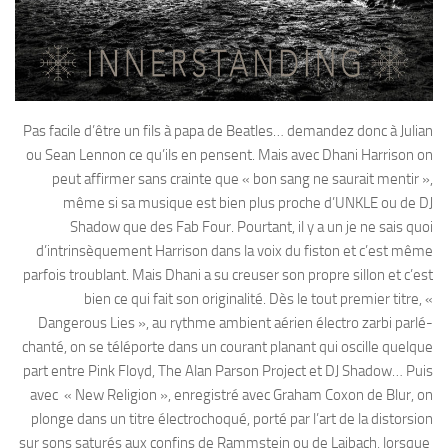
Pas facile d’être un fils à papa de Beatles… demandez donc à Julian
ou Sean Lennon ce qu’ils en pensent. Mais avec Dhani Harrison on
peut affirmer sans crainte que « bon sang ne saurait mentir »,
même si sa musique est bien plus proche d’UNKLE ou de DJ
Shadow que des Fab Four. Pourtant, il y a un je ne sais quoi
d’intrinsèquement Harrison dans la voix du fiston et c’est même
parfois troublant. Mais Dhani a su creuser son propre sillon et c’est
bien ce qui fait son originalité. Dès le tout premier titre, «
Dangerous Lies », au rythme ambient aérien électro zarbi parlé-
chanté, on se téléporte dans un courant planant qui oscille quelque
part entre Pink Floyd, The Alan Parson Project et DJ Shadow… Puis
avec « New Religion », enregistré avec Graham Coxon de Blur, on
plonge dans un titre électrochoqué, porté par l’art de la distorsion
sur sons saturés aux confins de Rammstein ou de Laibach, lorsque