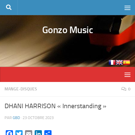
Skip to content
Gonzo Music
MANGE-DISQUES
0
DHANI HARRISON « Innerstanding »
PAR
GBD
·
23 OCTOBRE 2023
Facebook
Twitter
Email
LinkedIn
Partager