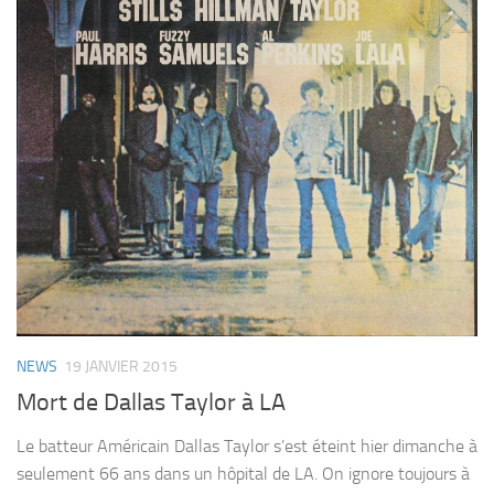
NEWS
19 JANVIER 2015
Mort de Dallas Taylor à LA
Le batteur Américain Dallas Taylor s’est éteint hier dimanche à
seulement 66 ans dans un hôpital de LA. On ignore toujours à