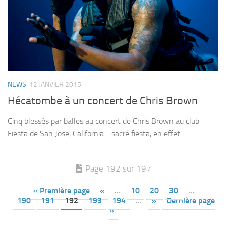
NEWS
12 JANVIER 2015
Hécatombe à un concert de Chris Brown
Cinq blessés par balles au concert de Chris Brown au club
Fiesta de San Jose, California… sacré fiesta, en effet.
Page 192 sur 197
« Première page
«
…
10
20
30
…
190
191
192
193
194
…
»
Dernière page
»