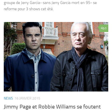
groupe de Jerry Garcia- sans Jerry Garcia mort en 95- se
reforme pour 3 shows cet été.
0
NEWS
16 JANVIER 2015
Jimmy Page et Robbie Williams se foutent