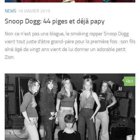
NEWS
16 JANVIER 2015
Snoop Dogg: 44 piges et déjà papy
Non ce n’est pas une blague, le smoking rapper Snoop Dogg
vient tout juste d’être grand-père pour la première fois : son fils
aîné âgé de vingt ans vient de lui donner un adorable petit
Zion.
0